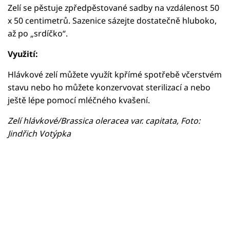
Zelí se pěstuje zpředpěstované sadby na vzdálenost 50
x 50 centimetrů. Sazenice sázejte dostatečně hluboko,
až po „srdíčko“.
Využití:
Hlávkové zelí můžete využít kpřímé spotřebě včerstvém
stavu nebo ho můžete konzervovat sterilizací a nebo
ještě lépe pomocí mléčného kvašení.
Zelí hlávkové/Brassica oleracea var. capitata, Foto:
Jindřich Votýpka