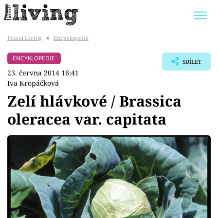
Prima Living
■
Encyklopedie
Trendy:
JAK UŠETŘIT
POKOJOVÉ KVĚTINY
ENCYKLOPEDIE
SDÍLET
BYDLENÍ SLAVNÝCH
ZAHRADA
23. června 2014 16:41
Iva Kropáčková
Zelí hlávkové / Brassica
oleracea var. capitata
Témata
Bydlení
Zahrada
Design