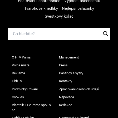
Pěstování lichořeřišnice
Výpočet ascendentu
Tvarohové knedlíky
Nejlepší palačinky
Švestkový koláč
O FTV Prima
Management
Volná místa
Press
Reklama
Castingy a výzvy
HbbTV
Kontakty
Podmínky užívání
Zpracování osobních údajů
Cookies
Nápověda
Vlastník FTV Prima spol. s
Redakce
r.o.
Nahlásit chybu
Nastavení soukromí