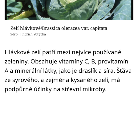
Sledujte prima+
Přihlášení
Zelí hlávkové/Brassica oleracea var. capitata
Zdroj: Jindřich Votýpka
Sledujte nás
Hlávkové zelí patří mezi nejvíce používané
zeleniny. Obsahuje vitamíny C, B, provitamín
A a minerální látky, jako je draslík a síra. Šťáva
ze syrového, a zejména kysaného zelí, má
podpůrné účinky na střevní mikroby.