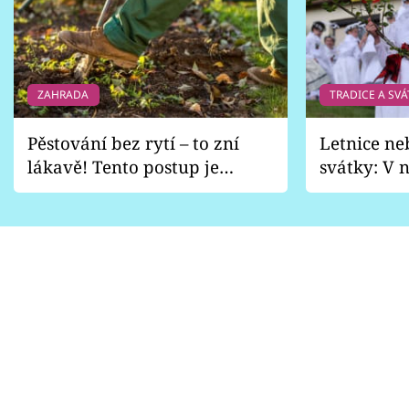
ZAHRADA
TRADICE A SVÁ
Pěstování bez rytí – to zní
Letnice ne
lákavě! Tento postup je
svátky: V n
vhodný jen pro některé
pondělí z
zahrady