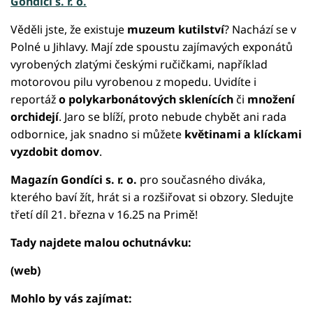
Gondíci s. r. o.
Věděli jste, že existuje
muzeum kutilství
? Nachází se v
Polné u Jihlavy. Mají zde spoustu zajímavých exponátů
vyrobených zlatými českými ručičkami, například
motorovou pilu vyrobenou z mopedu. Uvidíte i
reportáž
o polykarbonátových sklenících
či
množení
orchidejí
. Jaro se blíží, proto nebude chybět ani rada
odbornice, jak snadno si můžete
květinami a klíckami
vyzdobit domov
.
Magazín Gondíci s. r. o.
pro současného diváka,
kterého baví žít, hrát si a rozšiřovat si obzory. Sledujte
třetí díl 21. března v 16.25 na Primě!
Tady najdete malou ochutnávku:
(web)
Mohlo by vás zajímat: