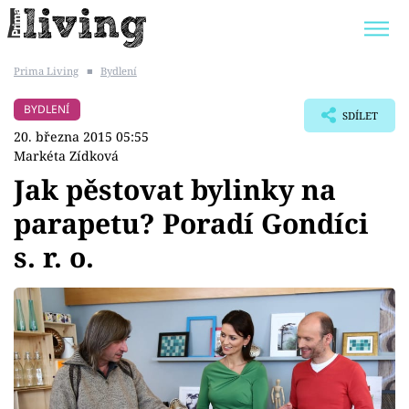
Prima Living
■
Bydlení
Trendy:
JAK UŠETŘIT
POKOJOVÉ KVĚTINY
BYDLENÍ
SDÍLET
BYDLENÍ SLAVNÝCH
ZAHRADA
20. března 2015 05:55
Markéta Zídková
Jak pěstovat bylinky na
parapetu? Poradí Gondíci
Témata
s. r. o.
Bydlení
Zahrada
Design