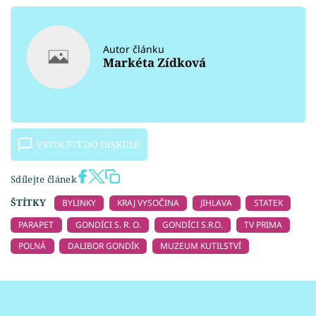
Autor článku
Markéta Zídková
VSTOUPIT DO DISKUZE
Sdílejte článek
ŠTÍTKY
BYLINKY
KRAJ VYSOČINA
JIHLAVA
STATEK
PARAPET
GONDÍCI S. R. O.
GONDÍCI S.R.O.
TV PRIMA
POLNÁ
DALIBOR GONDÍK
MUZEUM KUTILSTVÍ