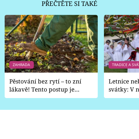
PŘEČTĚTE SI TAKÉ
ZAHRADA
TRADICE A SVÁ
Pěstování bez rytí – to zní
Letnice ne
lákavě! Tento postup je
svátky: V n
vhodný jen pro některé
pondělí z
zahrady