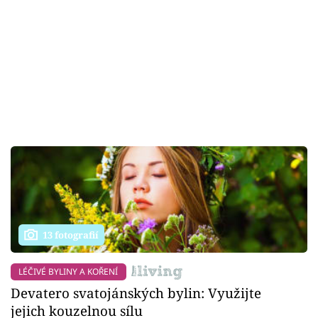
13 fotografií
LÉČIVÉ BYLINY A KOŘENÍ
Devatero svatojánských bylin: Využijte
jejich kouzelnou sílu