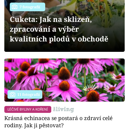
Sledujte prima+
7 fotografií
Cuketa: Jak na sklizeň,
Přihlášení
zpracování a výběr
kvalitních plodů v obchodě
Sledujte nás
11 fotografií
LÉČIVÉ BYLINY A KOŘENÍ
Krásná echinacea se postará o zdraví celé
rodiny. Jak ji pěstovat?