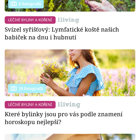
6 fotografií
LÉČIVÉ BYLINY A KOŘENÍ
Svízel syřišťový: Lymfatické koště našich
babiček na dnu i hubnutí
10 fotografií
LÉČIVÉ BYLINY A KOŘENÍ
Které bylinky jsou pro vás podle znamení
horoskopu nejlepší?