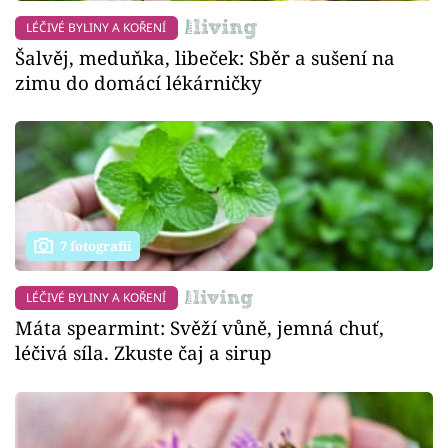
LÉČIVÉ BYLINY A KOŘENÍ
Šalvěj, meduňka, libeček: Sběr a sušení na
zimu do domácí lékárničky
7 fotografií
LÉČIVÉ BYLINY A KOŘENÍ
Máta spearmint: Svěží vůně, jemná chuť,
léčivá síla. Zkuste čaj a sirup