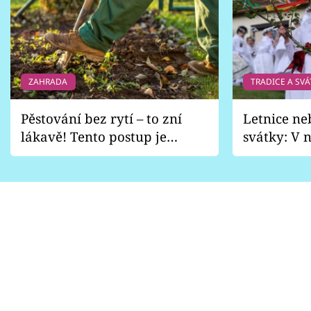
ZAHRADA
TRADICE A SVÁ
Pěstování bez rytí – to zní
Letnice ne
lákavě! Tento postup je
svátky: V n
vhodný jen pro některé
pondělí z
zahrady