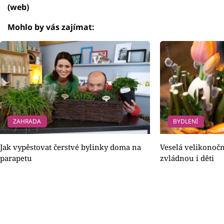
(web)
Mohlo by vás zajímat:
ZAHRADA
BYDLENÍ
Jak vypěstovat čerstvé bylinky doma na
Veselá velikonočn
parapetu
zvládnou i děti