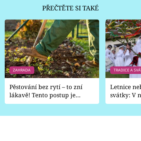
PŘEČTĚTE SI TAKÉ
ZAHRADA
TRADICE A SVÁ
Pěstování bez rytí – to zní
Letnice ne
lákavě! Tento postup je
svátky: V n
vhodný jen pro některé
pondělí z
zahrady