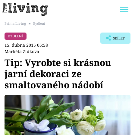
Prima Living
■
Bydlení
Trendy:
JAK UŠETŘIT
POKOJOVÉ KVĚTINY
BYDLENÍ
SDÍLET
BYDLENÍ SLAVNÝCH
ZAHRADA
15. dubna 2015 05:58
Markéta Zídková
Tip: Vyrobte si krásnou
jarní dekoraci ze
Témata
smaltovaného nádobí
Bydlení
Zahrada
Design