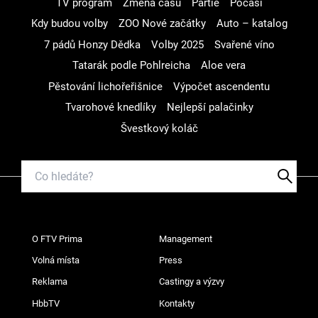
TV program
Změna času
Partie
Počasí
Kdy budou volby
ZOO Nové začátky
Auto – katalog
7 pádů Honzy Dědka
Volby 2025
Svařené víno
Tatarák podle Pohlreicha
Aloe vera
Pěstování lichořeřišnice
Výpočet ascendentu
Tvarohové knedlíky
Nejlepší palačinky
Švestkový koláč
O FTV Prima
Management
Volná místa
Press
Reklama
Castingy a výzvy
HbbTV
Kontakty