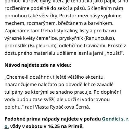
pomocí kůrové dýhy, která je tenoučká jako papír, si ho
rozčleníme podélně do sekcí a pásů. S členěním nám
pomohou také větvičky. Prostor mezi pásy vyplníme
mechem, rozmarýnem, břečťanem a barvínkem.
Zapícháme tam třeba listy kaliny, listy a pro barvu
výrazné květy čemeřice, pryskyřník (Ranunculus),
prorostlík (Bupleurum), odlehčíme travinami. Prostě z
dostupného materiálu uděláme lesní a jarní „houští“.
Návod najdete zde na videu:
„Chceme-li dosáhnout ještě většího akcentu,
Failed to fetch
naaranžujeme naležato po obvodě lehce zavadlé
tulipány, se kterými se snadno pracuje. Po doplnění
vody budou zase svěží, ale udrží si vodorovnou
polohu,“ radí Vlasta Rypáčková Černá.
Podobné prima nápady najdete v pořadu
Gondíci s. r.
o.
vždy v sobotu v 16.25 na Primě.