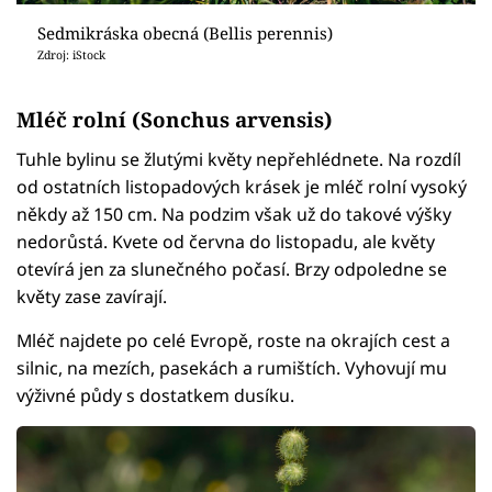
Sedmikráska obecná (Bellis perennis)
Zdroj: iStock
Mléč rolní (Sonchus arvensis)
Tuhle bylinu se žlutými květy nepřehlédnete. Na rozdíl
od ostatních listopadových krásek je mléč rolní vysoký
někdy až 150 cm. Na podzim však už do takové výšky
nedorůstá. Kvete od června do listopadu, ale květy
otevírá jen za slunečného počasí. Brzy odpoledne se
květy zase zavírají.
Mléč najdete po celé Evropě, roste na okrajích cest a
silnic, na mezích, pasekách a rumištích. Vyhovují mu
výživné půdy s dostatkem dusíku.