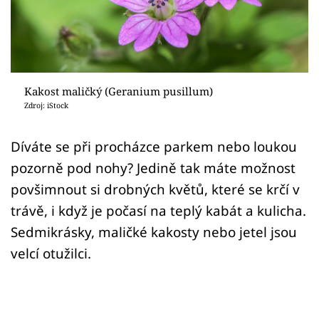
Sledujte prima+
Přihlášení
Kakost maličký (Geranium pusillum)
Sledujte nás
Zdroj: iStock
Díváte se při procházce parkem nebo loukou
pozorně pod nohy? Jedině tak máte možnost
povšimnout si drobných květů, které se krčí v
trávě, i když je počasí na teplý kabát a kulicha.
Sedmikrásky, maličké kakosty nebo jetel jsou
velcí otužilci.