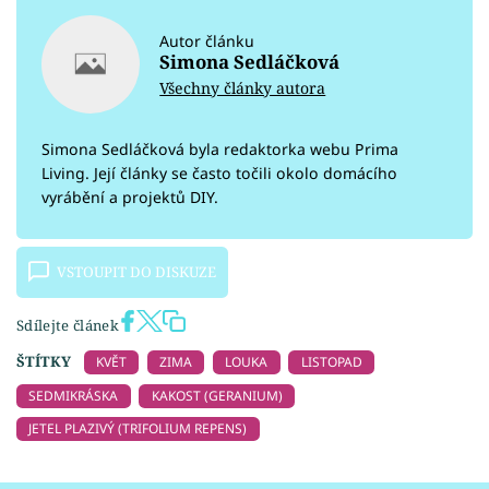
Autor článku
Simona Sedláčková
Všechny články autora
Simona Sedláčková byla redaktorka webu Prima
Living. Její články se často točili okolo domácího
vyrábění a projektů DIY.
VSTOUPIT DO DISKUZE
Sdílejte článek
ŠTÍTKY
KVĚT
ZIMA
LOUKA
LISTOPAD
SEDMIKRÁSKA
KAKOST (GERANIUM)
JETEL PLAZIVÝ (TRIFOLIUM REPENS)