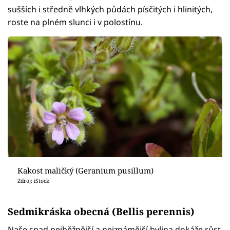
sušších i středně vlhkých půdách písčitých i hlinitých,
roste na plném slunci i v polostínu.
Kakost maličký (Geranium pusillum)
Zdroj: iStock
Sedmikráska obecná (Bellis perennis)
Naše snad nejběžnější a nejznámější bylina dokáže růst