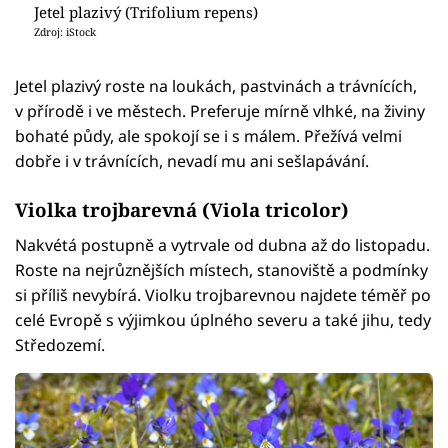
Jetel plazivý (Trifolium repens)
Zdroj: iStock
Jetel plazivý roste na loukách, pastvinách a trávnících,
v přírodě i ve městech. Preferuje mírně vlhké, na živiny
bohaté půdy, ale spokojí se i s málem. Přežívá velmi
dobře i v trávnících, nevadí mu ani sešlapávání.
Violka trojbarevná (Viola tricolor)
Nakvétá postupně a vytrvale od dubna až do listopadu.
Roste na nejrůznějších místech, stanoviště a podmínky
si příliš nevybírá. Violku trojbarevnou najdete téměř po
celé Evropě s výjimkou úplného severu a také jihu, tedy
Středozemí.