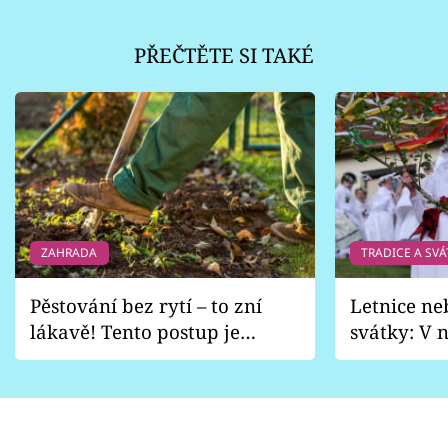
PŘEČTĚTE SI TAKÉ
ZAHRADA
TRADICE A SVÁ
Pěstování bez rytí – to zní
Letnice ne
lákavě! Tento postup je
svátky: V n
vhodný jen pro některé
pondělí z
zahrady