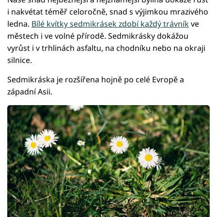
i nakvétat téměř celoročně, snad s výjimkou mrazivého
ledna.
Bílé kvítky sedmikrásek zdobí každý trávník
ve
městech i ve volné přírodě. Sedmikrásky dokážou
vyrůst i v trhlinách asfaltu, na chodníku nebo na okraji
silnice.
Sedmikráska je rozšířena hojně po celé Evropě a
západní Asii.