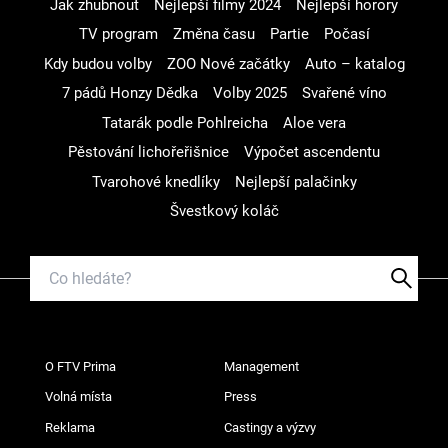
Jak zhubnout
Nejlepší filmy 2024
Nejlepší horory
TV program
Změna času
Partie
Počasí
Kdy budou volby
ZOO Nové začátky
Auto – katalog
7 pádů Honzy Dědka
Volby 2025
Svařené víno
Tatarák podle Pohlreicha
Aloe vera
Pěstování lichořeřišnice
Výpočet ascendentu
Tvarohové knedlíky
Nejlepší palačinky
Švestkový koláč
O FTV Prima
Management
Volná místa
Press
Reklama
Castingy a výzvy