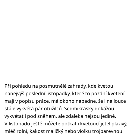
Při pohledu na posmutnělé zahrady, kde kvetou
nanejvýš poslední listopadky, které to pozdní kvetení
mají v popisu práce, málokoho napadne, že i na louce
stále vykvétá pár otužilců. Sedmikrásky dokážou
vykvétat i pod sněhem, ale zdaleka nejsou jediné.
V listopadu ještě můžete potkat i kvetoucí jetel plazivý,
mléč rolní, kakost maličký nebo violku trojbarevnou.