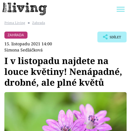
Prima Living
■
Zahrada
Trendy:
JAK UŠETŘIT
POKOJOVÉ KVĚTINY
ZAHRADA
SDÍLET
BYDLENÍ SLAVNÝCH
ZAHRADA
15. listopadu 2021 14:00
Simona Sedláčková
I v listopadu najdete na
louce květiny! Nenápadné,
Témata
drobné, ale plné květů
Bydlení
Zahrada
Design