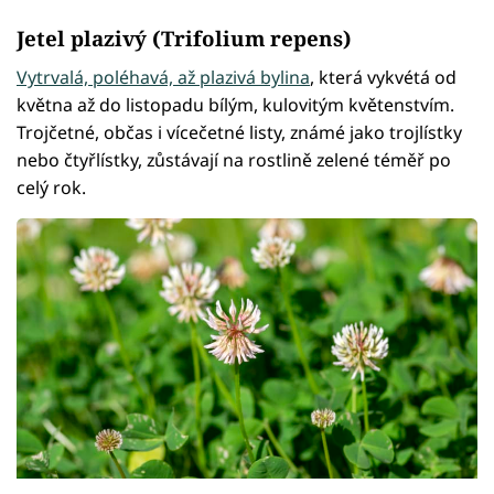
Jetel plazivý (Trifolium repens)
Vytrvalá, poléhavá, až plazivá bylina
, která vykvétá od
května až do listopadu bílým, kulovitým květenstvím.
Trojčetné, občas i vícečetné listy, známé jako trojlístky
nebo čtyřlístky, zůstávají na rostlině zelené téměř po
celý rok.