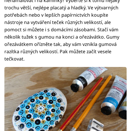
nenamalovat i na kamínky? Vyberte si k tomu nějaký
trochu větší, nejlépe placatý a hladký. Ve výtvarných
potřebách nebo v lepších papírnictvích koupíte
nástroje na vytváření teček různých velikostí, ale
pomoct si můžete i s domácími zásobami. Stačí vám
několik tužek s gumou na konci a ořezávátko. Gumy
ořezávátkem ořízněte tak, aby vám vznikla gumová
razítka různých velikostí. Pak můžete začít vesele
tečkovat.