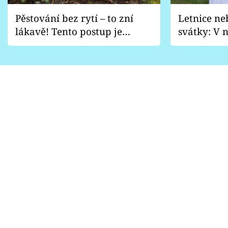
Pěstování bez rytí – to zní
Letnice ne
lákavě! Tento postup je
svátky: V n
vhodný jen pro některé
pondělí z
zahrady