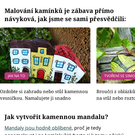
Malování kamínků je zábava přímo
návyková, jak jsme se sami přesvědčili:
JAK NA TO
TVOŘENÍ SE SIM
Ozdobte si zahradu nebo stůl kamennou
Broučci z oblázků
vesničkou. Namalujete ji snadno
na stůl nebo rozt
Jak vytvořit kamennou mandalu?
Mandaly jsou hodně oblíbené
, proč je tedy