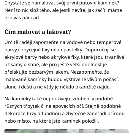
Chystáte se namalovat svůj první putovní kamínek?
Není to nic složitého, ale jestli nevíte, jak začít, máme
pro vás pár rad.
Čím malovat a lakovat?
Určitě raději zapomeňte na vodové nebo temperové
barvy i obyčejné fixy nebo pastelky. Doporučují se
akrylové barvy nebo akrylové fixy, které jsou trvanlivé
už samy o sobě, ale pro ještě větší odolnost je
přelakujte bezbarvým lakem. Nezapomeňte, že
malované kamínky budou vystavené vlivům počasí,
slunci i dešti a ne vždy je někdo okamžitě najde.
Na kamínky také nepoužívejte zdobení v podobě
různých třpytek či nalepovacích očí. Stejně podobné
dekorace brzy odpadnou a zbytečně zaneřádí přírodu
nebo místo, na které jste kamínek položili.