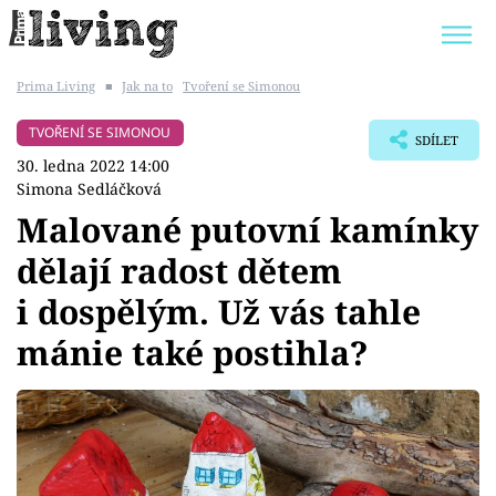
Prima Living
■
Jak na to
Tvoření se Simonou
Trendy:
JAK UŠETŘIT
POKOJOVÉ KVĚTINY
TVOŘENÍ SE SIMONOU
SDÍLET
BYDLENÍ SLAVNÝCH
ZAHRADA
30. ledna 2022 14:00
Simona Sedláčková
Malované putovní kamínky
dělají radost dětem
Témata
i dospělým. Už vás tahle
Bydlení
mánie také postihla?
Zahrada
Design