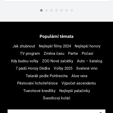
Populární témata
Jak zhubnout
Nejlepší filmy 2024
Nejlepší horory
TV program
Změna času
Partie
Počasí
Kdy budou volby
ZOO Nové začátky
Auto – katalog
7 pádů Honzy Dědka
Volby 2025
Svařené víno
Tatarák podle Pohlreicha
Aloe vera
Pěstování lichořeřišnice
Výpočet ascendentu
Tvarohové knedlíky
Nejlepší palačinky
Švestkový koláč