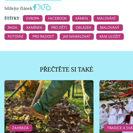
Sdílejte článek
ŠTÍTKY
EVROPA
FACEBOOK
KÁMEN
MALOVÁNÍ
RADA
KAMÍNEK
PRO DĚTI
OBLÁZEK
MALOVANÝ
PUTOVNÍ
PRO RADOST
JAK NAMALOVAT
KAM ULOŽIT
PŘEČTĚTE SI TAKÉ
ZAHRADA
TRADICE A SVÁ