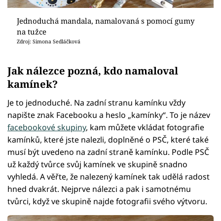
Jednoduchá mandala, namalovaná s pomocí gumy
na tužce
Zdroj: Simona Sedláčková
Jak nálezce pozná, kdo namaloval
kamínek?
Je to jednoduché. Na zadní stranu kamínku vždy
napište znak Facebooku a heslo „kamínky“. To je název
facebookové skupiny
, kam můžete vkládat fotografie
kamínků, které jste nalezli, doplněné o PSČ, které také
musí být uvedeno na zadní straně kamínku. Podle PSČ
už každý tvůrce svůj kamínek ve skupině snadno
vyhledá. A věřte, že nalezený kamínek tak udělá radost
hned dvakrát. Nejprve nálezci a pak i samotnému
tvůrci, když ve skupině najde fotografii svého výtvoru.