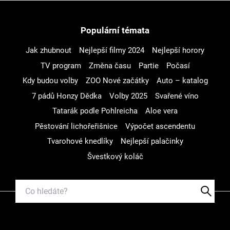
Populární témata
Jak zhubnout
Nejlepší filmy 2024
Nejlepší horory
TV program
Změna času
Partie
Počasí
Kdy budou volby
ZOO Nové začátky
Auto – katalog
7 pádů Honzy Dědka
Volby 2025
Svařené víno
Tatarák podle Pohlreicha
Aloe vera
Pěstování lichořeřišnice
Výpočet ascendentu
Tvarohové knedlíky
Nejlepší palačinky
Švestkový koláč