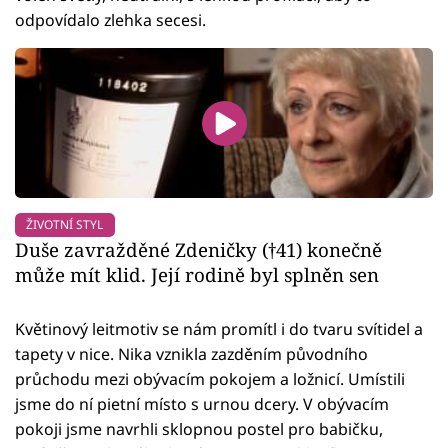
odpovídalo zlehka secesi.
ŽIVOTNÍ STYL
Duše zavražděné Zdeničky (†41) konečně
může mít klid. Její rodině byl splněn sen
Květinový leitmotiv se nám promítl i do tvaru svítidel a
tapety v nice. Nika vznikla zazděním původního
průchodu mezi obývacím pokojem a ložnicí. Umístili
jsme do ní pietní místo s urnou dcery. V obývacím
pokoji jsme navrhli sklopnou postel pro babičku,