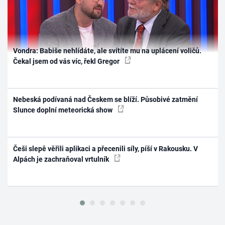
Vondra: Babiše nehlídáte, ale svítíte mu na uplácení voličů.
Čekal jsem od vás víc, řekl Gregor
Nebeská podívaná nad Českem se blíží. Působivé zatmění
Slunce doplní meteorická show
Češi slepě věřili aplikaci a přecenili síly, píší v Rakousku. V
Alpách je zachraňoval vrtulník