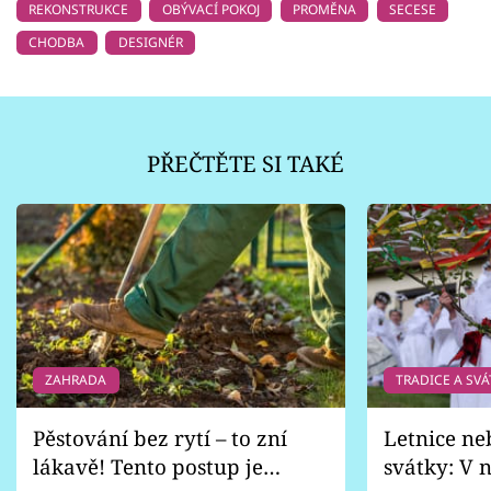
REKONSTRUKCE
OBÝVACÍ POKOJ
PROMĚNA
SECESE
CHODBA
DESIGNÉR
PŘEČTĚTE SI TAKÉ
ZAHRADA
TRADICE A SVÁ
Pěstování bez rytí – to zní
Letnice ne
lákavě! Tento postup je
svátky: V n