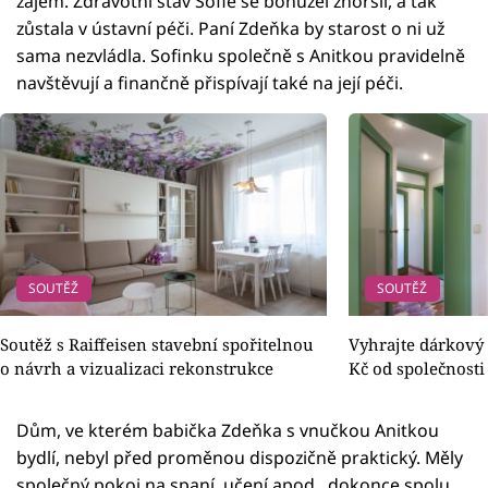
zájem. Zdravotní stav Sofie se bohužel zhoršil, a tak
zůstala v ústavní péči. Paní Zdeňka by starost o ni už
sama nezvládla. Sofinku společně s Anitkou pravidelně
navštěvují a finančně přispívají také na její péči.
SOUTĚŽ
SOUTĚŽ
Soutěž s Raiffeisen stavební spořitelnou
Vyhrajte dárkový
o návrh a vizualizaci rekonstrukce
Kč od společnos
Dům, ve kterém babička Zdeňka s vnučkou Anitkou
bydlí, nebyl před proměnou dispozičně praktický. Měly
společný pokoj na spaní, učení apod., dokonce spolu