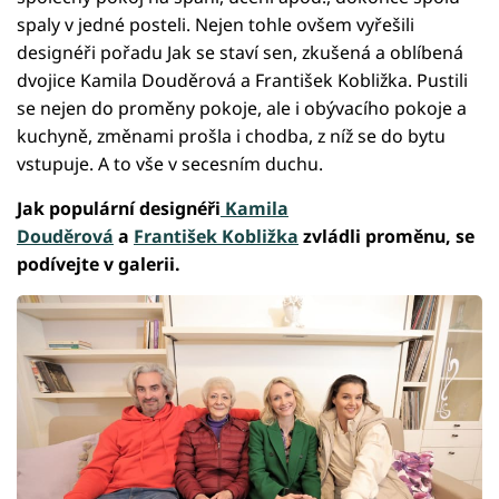
spaly v jedné posteli. Nejen tohle ovšem vyřešili
designéři pořadu Jak se staví sen, zkušená a oblíbená
dvojice Kamila Douděrová a František Kobližka. Pustili
se nejen do proměny pokoje, ale i obývacího pokoje a
kuchyně, změnami prošla i chodba, z níž se do bytu
vstupuje. A to vše v secesním duchu.
Jak populární designéři
Kamila
Douděrová
a
František Kobližka
zvládli proměnu,
se
podívejte v galerii.