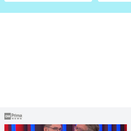
vhodný jen pro některé
pondělí z
zahrady