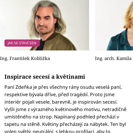
JAK SE STAVÍ SEN
Ing. František Kobližka
Ing. arch. Kamil
Inspirace secesí a květinami
Paní Zdeňka je přes všechny rány osudu veselá paní,
respektive bývala dříve, před tragédií. Proto jsme
interiér pojali vesele, barevně, je inspirován secesí.
Vyšli jsme z výrazného květinového motivu, netradičně
umístěného na strop. Napínaný podhled přechází v
tapetu na stěně. Květiny přecházejí za nábytek. Ten byl
volen světlý, neutrální, s lehkou profilací, aby to