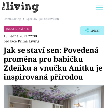
Prima Living
■
Speciály
Jak se staví sen
Trendy:
JAK UŠETŘIT
POKOJOVÉ KVĚTINY
JAK SE STAVÍ SEN
SDÍLET
BYDLENÍ SLAVNÝCH
ZAHRADA
13. ledna 2023 22:30
redakce Prima Living
Jak se staví sen: Povedená
proměna pro babičku
Témata
Zdeňku a vnučku Anitku je
Bydlení
inspirovaná přírodou
Zahrada
Design