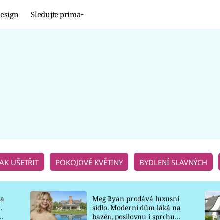
esign
Sledujte prima+
Design
TRENDY
JAK NA TO
PROMĚNY
NAŠE TIPY
JAK UŠETŘIT
POKOJOVÉ KVĚTINY
BYDLENÍ SLAVNÝCH
la
Meg Ryan prodává luxusní
.
sídlo. Moderní dům láká na
o
bazén, posilovnu i sprchu