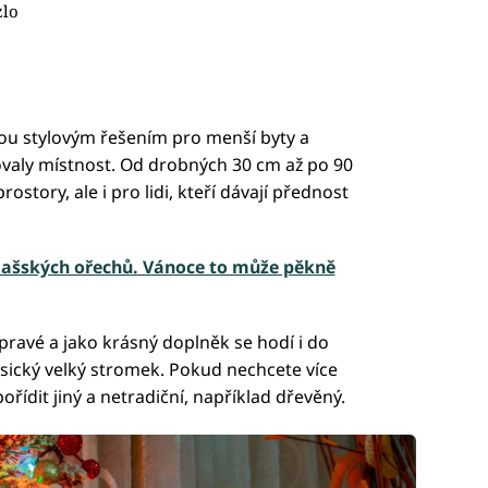
zlo
ou stylovým řešením pro menší byty a
covaly místnost. Od drobných 30 cm až po 90
ostory, ale i pro lidi, kteří dávají přednost
lašských ořechů. Vánoce to může pěkně
pravé a jako krásný doplněk se hodí i do
sický velký stromek. Pokud nechcete více
řídit jiný a netradiční, například dřevěný.