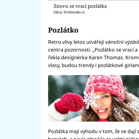
Znovu se vrací pozlátka
Zdroj: Profimedia.cz
Pozlátko
Retro vlivy letos utvářejí vánoční výz
centra pozornosti. „Pozlátko se vrací
řekla designérka Karen Thomas. Kromě k
vlasy, budou trendy i pozlátkové girlan
Pozlátka mají výhodu v tom, že se dají
barvách, a navíc obvykle za velmi nízk