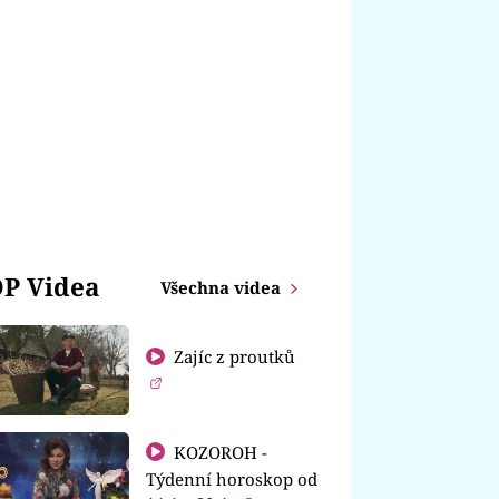
P Videa
Všechna videa
Zajíc z proutků
KOZOROH -
Týdenní horoskop od