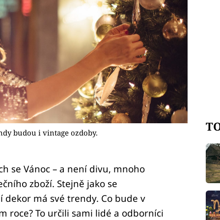
TO
endy budou i vintage ozdoby.
ích se Vánoc – a není divu, mnoho
čního zboží. Stejně jako se
í dekor má své trendy. Co bude v
 roce? To určili sami lidé a odborníci