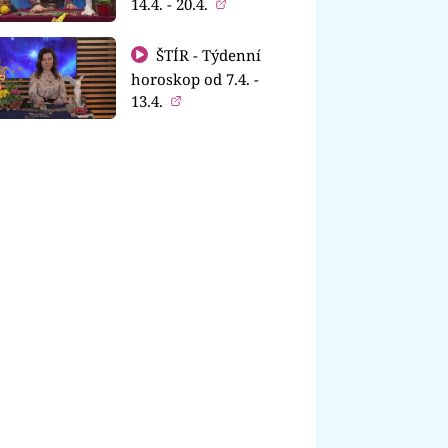
14.4. - 20.4.
ŠTÍR - Týdenní
horoskop od 7.4. -
13.4.