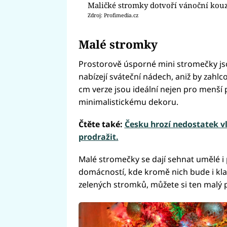
Maličké stromky dotvoří vánoční kou
Zdroj: Profimedia.cz
Malé stromky
Prostorově úsporné mini stromečky js
nabízejí sváteční nádech, aniž by zahl
cm verze jsou ideální nejen pro menší pr
minimalistickému dekoru.
Čtěte také:
Česku hrozí nedostatek v
prodražit.
Malé stromečky se dají sehnat umělé i 
domácností, kde kromě nich bude i kla
zelených stromků, můžete si ten malý po