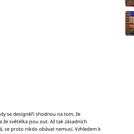
dy se designéři shodnou na tom, že
že světélka jsou out. Až tak zásadních
ká, se proto nikdo obávat nemusí. Vzhledem k