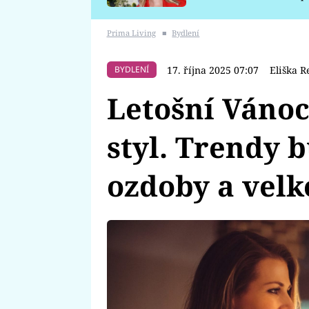
požáru
Prima Living
■
Bydlení
17. října 2025 07:07
Eliška R
BYDLENÍ
Letošní Vánoc
styl. Trendy 
ozdoby a velk