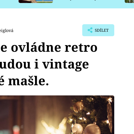
pro psy
eiglová
SDÍLET
e ovládne retro
budou i vintage
é mašle.