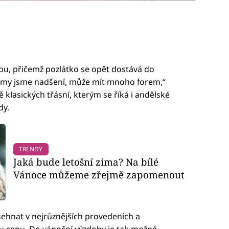
dobu, přičemž pozlátko se opět dostává do
 a my jsme nadšení, může mít mnoho forem,“
lasických třásní, kterým se říká i andělské
dy.
TRENDY
Jaká bude letošní zima? Na bílé
Vánoce můžeme zřejmě zapomenout
 sehnat v nejrůznějších provedeních a
ou cenu. Do vánoční výzdoby je tak možné