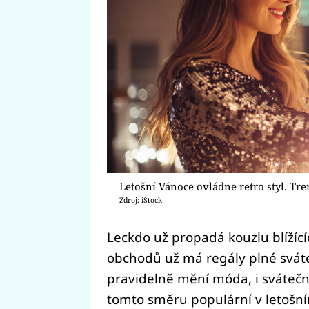
Letošní Vánoce ovládne retro styl. Tr
Zdroj: iStock
Leckdo už propadá kouzlu blížíc
obchodů už má regály plné sváte
pravidelně mění móda, i svátečn
tomto směru populární v letošním