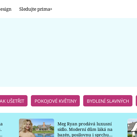
esign
Sledujte prima+
Design
TRENDY
JAK NA TO
PROMĚNY
NAŠE TIPY
JAK UŠETŘIT
POKOJOVÉ KVĚTINY
BYDLENÍ SLAVNÝCH
la
Meg Ryan prodává luxusní
.
sídlo. Moderní dům láká na
o
bazén, posilovnu i sprchu