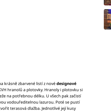
na krásně zbarvené listí z nové
designové
 KVH hranolů a plotovky. Hranoly i plotovku si
eže na potřebnou délku. U všech pak začistí
tvou vodouředitelnou lazurou. Poté se pustí
ořit terasová dlažba. Jednotlivé její kusy