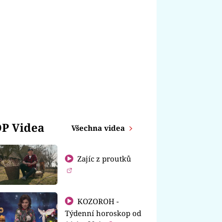
P Videa
Všechna videa
Zajíc z proutků
KOZOROH -
Týdenní horoskop od