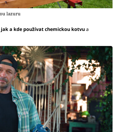
vou lazuru
,
jak a kde používat chemickou kotvu
a