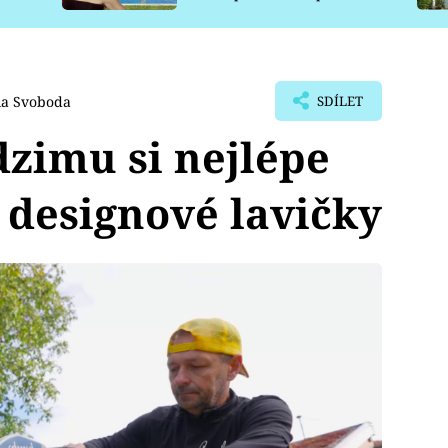
pro psy
la Svoboda
SDÍLET
zimu si nejlépe
é designové lavičky