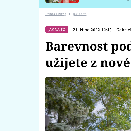
požáru
Prima Living
■
Jak na to
21. října 2022 12:45
Gabrie
JAK NA TO
Barevnost pod
užijete z nov