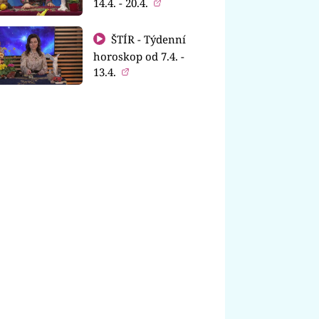
14.4. - 20.4.
ŠTÍR - Týdenní
horoskop od 7.4. -
13.4.