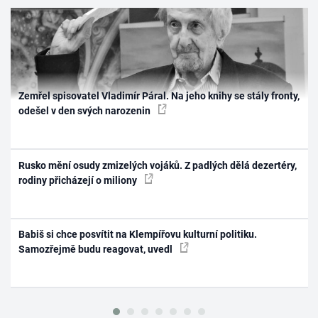
Zemřel spisovatel Vladimír Páral. Na jeho knihy se stály fronty,
odešel v den svých narozenin
Rusko mění osudy zmizelých vojáků. Z padlých dělá dezertéry,
rodiny přicházejí o miliony
Babiš si chce posvítit na Klempířovu kulturní politiku.
Samozřejmě budu reagovat, uvedl