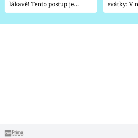
lákavě! Tento postup je
svátky: V n
vhodný jen pro některé
pondělí z
zahrady