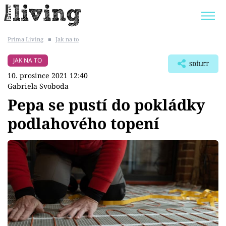
Prima Living
■
Jak na to
Trendy:
JAK UŠETŘIT
POKOJOVÉ KVĚTINY
JAK NA TO
SDÍLET
BYDLENÍ SLAVNÝCH
ZAHRADA
10. prosince 2021 12:40
Gabriela Svoboda
Pepa se pustí do pokládky
podlahového topení
Témata
Bydlení
Zahrada
Design