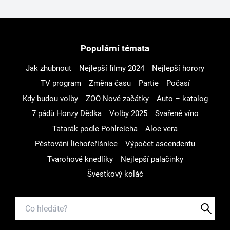
Populární témata
Jak zhubnout
Nejlepší filmy 2024
Nejlepší horory
TV program
Změna času
Partie
Počasí
Kdy budou volby
ZOO Nové začátky
Auto – katalog
7 pádů Honzy Dědka
Volby 2025
Svařené víno
Tatarák podle Pohlreicha
Aloe vera
Pěstování lichořeřišnice
Výpočet ascendentu
Tvarohové knedlíky
Nejlepší palačinky
Švestkový koláč