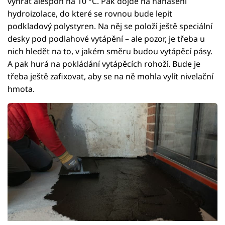
vyhřát alespoň na 10 °C. Pak dojde na nanášení
hydroizolace, do které se rovnou bude lepit
podkladový polystyren. Na něj se položí ještě speciální
desky pod podlahové vytápění – ale pozor, je třeba u
nich hledět na to, v jakém směru budou vytápěcí pásy.
A pak hurá na pokládání vytápěcích rohoží. Bude je
třeba ještě zafixovat, aby se na ně mohla vylít nivelační
hmota.