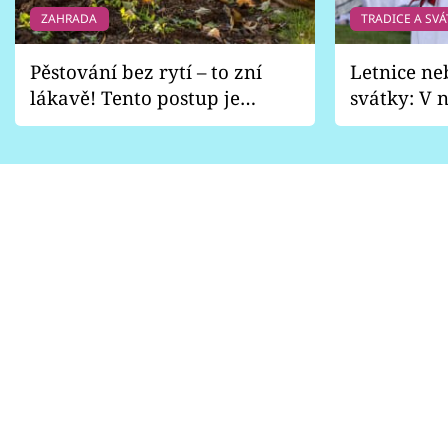
ZAHRADA
TRADICE A SVÁ
Pěstování bez rytí – to zní
Letnice ne
lákavě! Tento postup je
svátky: V n
vhodný jen pro některé
pondělí z
zahrady