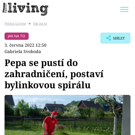
Prima Living
■
Jak na to
Trendy:
JAK UŠETŘIT
POKOJOVÉ KVĚTINY
JAK NA TO
SDÍLET
BYDLENÍ SLAVNÝCH
ZAHRADA
3. června 2022 12:50
Gabriela Svoboda
Pepa se pustí do
zahradničení, postaví
Témata
bylinkovou spirálu
Bydlení
Zahrada
Design