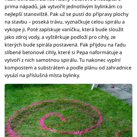
prima nápadů, jak vytvořit jednotlivým bylinkám co
nejlepší stanoviště. Pak už se pustí do přípravy plochy
na stavbu – poseká trávu, vyznačkuje celou spirálu a
vykope ji. Poté zapískuje vaničku, která bude sloužit
jako zdroj vody, a vyštěrkuje podloží pro cihly, ze
kterých bude spirála postavená. Pak přijdou na řadu
slíbené betonové cihly, které si Pepa naformátuje a
vytvoří z nich samotnou spirálu. Tu nakonec vyplní
kompostem a substrátem a podle plánu od zahradnice
vysází na příslušná místa bylinky.