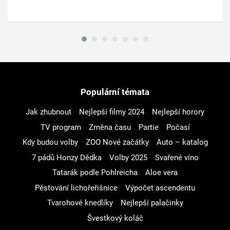
Populární témata
Jak zhubnout
Nejlepší filmy 2024
Nejlepší horory
TV program
Změna času
Partie
Počasí
Kdy budou volby
ZOO Nové začátky
Auto – katalog
7 pádů Honzy Dědka
Volby 2025
Svařené víno
Tatarák podle Pohlreicha
Aloe vera
Pěstování lichořeřišnice
Výpočet ascendentu
Tvarohové knedlíky
Nejlepší palačinky
Švestkový koláč