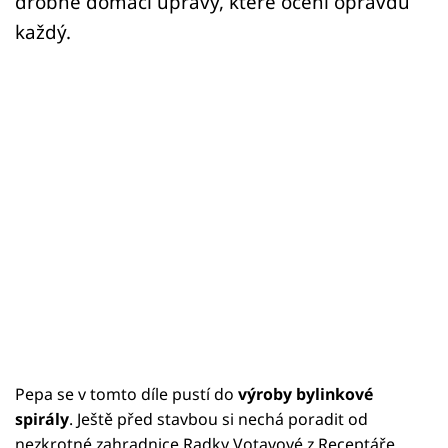
drobné domácí úpravy, které ocení opravdu
každý.
Pepa se v tomto díle pustí do
výroby bylinkové
spirály
. Ještě před stavbou si nechá poradit od
nezkrotné zahradnice Radky Votavové z Receptáře