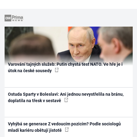
Varování tajných služeb: Putin chystá test NATO. Ve hře je i
útok na české sousedy
Ostuda Sparty v Boleslavi: Ani jednou nevystřelila na bránu,
doplatila na třesk v sestavě
Vyhýbá se generace Z vedoucím pozicím? Podle sociologů
mladí kariéru obětují jistotě