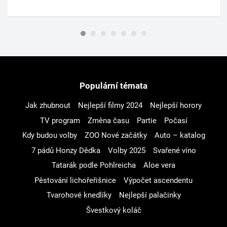
Populární témata
Jak zhubnout
Nejlepší filmy 2024
Nejlepší horory
TV program
Změna času
Partie
Počasí
Kdy budou volby
ZOO Nové začátky
Auto – katalog
7 pádů Honzy Dědka
Volby 2025
Svařené víno
Tatarák podle Pohlreicha
Aloe vera
Pěstování lichořeřišnice
Výpočet ascendentu
Tvarohové knedlíky
Nejlepší palačinky
Švestkový koláč