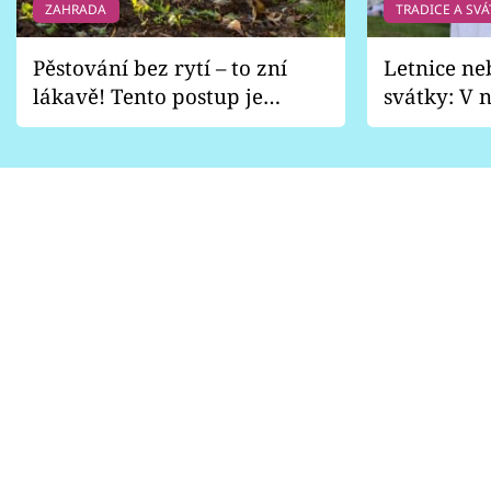
ZAHRADA
TRADICE A SVÁ
Pěstování bez rytí – to zní
Letnice ne
lákavě! Tento postup je
svátky: V n
vhodný jen pro některé
pondělí z
zahrady