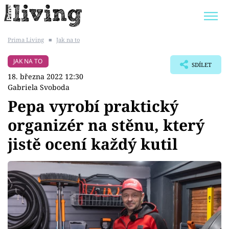
Prima Living
■
Jak na to
Trendy:
JAK UŠETŘIT
POKOJOVÉ KVĚTINY
JAK NA TO
SDÍLET
BYDLENÍ SLAVNÝCH
ZAHRADA
18. března 2022 12:30
Gabriela Svoboda
Pepa vyrobí praktický
organizér na stěnu, který
Témata
jistě ocení každý kutil
Bydlení
Zahrada
Design