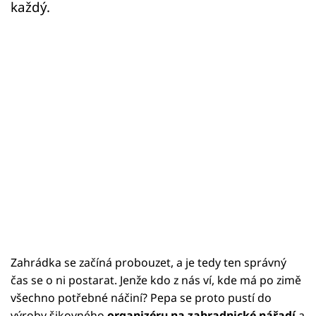
každý.
Zahrádka se začíná probouzet, a je tedy ten správný
čas se o ni postarat. Jenže kdo z nás ví, kde má po zimě
všechno potřebné náčiní? Pepa se proto pustí do
výroby šikovného
organizéru na zahradnické nářadí
a