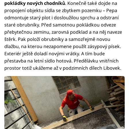
pokládky nových chodníků
. Konečně také dojde na
propojení objektu sídla se zbytkem pozemku – Pepa
odmontuje starý plot i dosloužilou sprchu a odstraní
staré obrubníky. Před samotnou pokládkou odveze
přebytečnou zeminu, zarovná podklad a na něj naveze
štěrk. Pak položí obrubníky a samozřejmě novou
dlažbu, na kterou nezapomene použít zásypový písek.
Exteriér ještě doladí novými vrátky. A tím bude
přestavba na letní sídlo hotová. Předělávku vnitřních
prostor totiž ukážeme až v podzimních dílech Libovek.