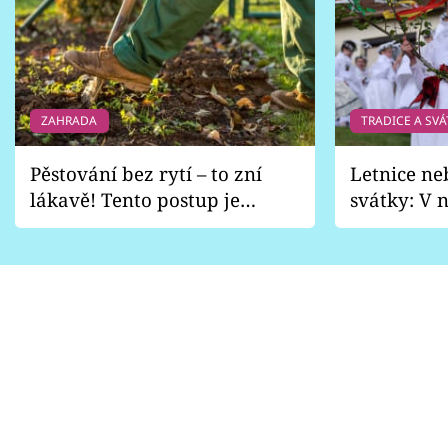
ZAHRADA
TRADICE A SVÁ
Pěstování bez rytí – to zní
Letnice ne
lákavě! Tento postup je
svátky: V n
vhodný jen pro některé
pondělí z
zahrady