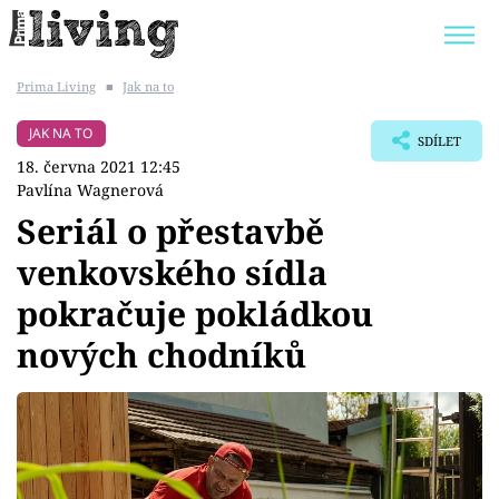
Prima Living
■
Jak na to
Trendy:
JAK UŠETŘIT
POKOJOVÉ KVĚTINY
JAK NA TO
SDÍLET
BYDLENÍ SLAVNÝCH
ZAHRADA
18. června 2021 12:45
Pavlína Wagnerová
Seriál o přestavbě
venkovského sídla
Témata
pokračuje pokládkou
Bydlení
nových chodníků
Zahrada
Design