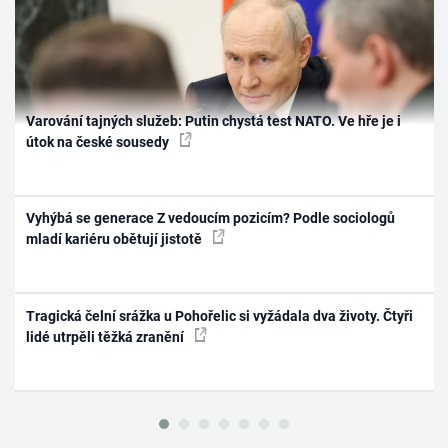
Varování tajných služeb: Putin chystá test NATO. Ve hře je i
útok na české sousedy
Vyhýbá se generace Z vedoucím pozicím? Podle sociologů
mladí kariéru obětují jistotě
Tragická čelní srážka u Pohořelic si vyžádala dva životy. Čtyři
lidé utrpěli těžká zranění