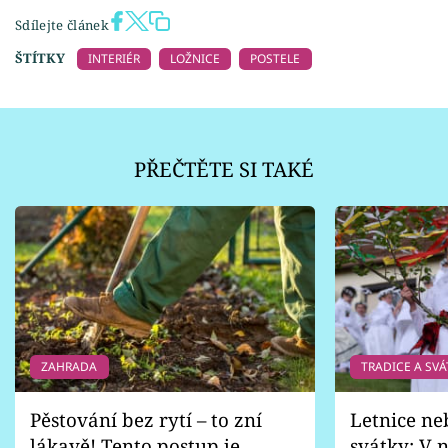
Sdílejte článek
ŠTÍTKY
INTERIÉR
LOŽNICE
POSTELE
PŘEČTĚTE SI TAKÉ
ZAHRADA
TRADICE A SVÁ
Pěstování bez rytí – to zní
Letnice ne
lákavě! Tento postup je
svátky: V n