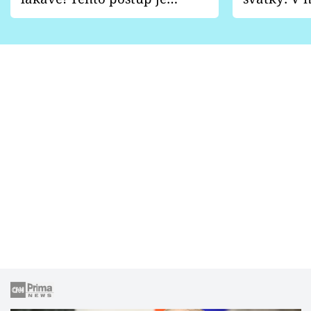
vhodný jen pro některé
pondělí z
zahrady