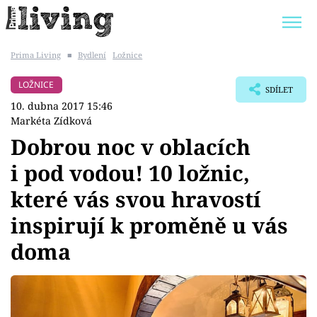
Prima Living
■
Bydlení
Ložnice
Trendy:
JAK UŠETŘIT
POKOJOVÉ KVĚTINY
LOŽNICE
SDÍLET
BYDLENÍ SLAVNÝCH
ZAHRADA
10. dubna 2017 15:46
Markéta Zídková
Dobrou noc v oblacích
i pod vodou! 10 ložnic,
Témata
které vás svou hravostí
Bydlení
inspirují k proměně u vás
doma
Zahrada
Design