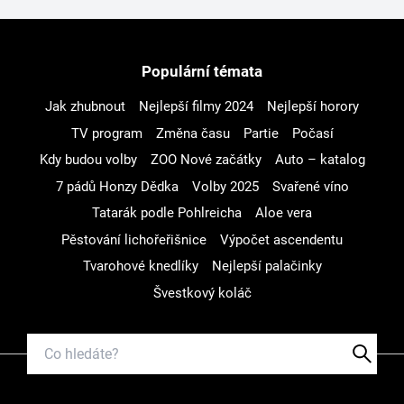
Populární témata
Jak zhubnout
Nejlepší filmy 2024
Nejlepší horory
TV program
Změna času
Partie
Počasí
Kdy budou volby
ZOO Nové začátky
Auto – katalog
7 pádů Honzy Dědka
Volby 2025
Svařené víno
Tatarák podle Pohlreicha
Aloe vera
Pěstování lichořeřišnice
Výpočet ascendentu
Tvarohové knedlíky
Nejlepší palačinky
Švestkový koláč