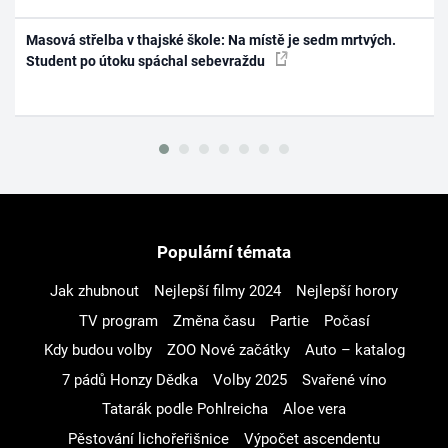
Masová střelba v thajské škole: Na místě je sedm mrtvých.
Student po útoku spáchal sebevraždu
Populární témata
Jak zhubnout
Nejlepší filmy 2024
Nejlepší horory
TV program
Změna času
Partie
Počasí
Kdy budou volby
ZOO Nové začátky
Auto – katalog
7 pádů Honzy Dědka
Volby 2025
Svařené víno
Tatarák podle Pohlreicha
Aloe vera
Pěstování lichořeřišnice
Výpočet ascendentu