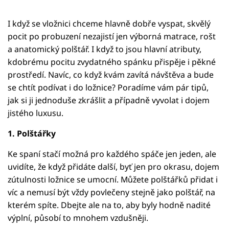
I když se vložnici chceme hlavně dobře vyspat, skvělý
pocit po probuzení nezajistí jen výborná matrace, rošt
a anatomický polštář. I když to jsou hlavní atributy,
kdobrému pocitu zvydatného spánku přispěje i pěkné
prostředí. Navíc, co když kvám zavítá návštěva a bude
se chtít podívat i do ložnice? Poradíme vám pár tipů,
jak si ji jednoduše zkrášlit a případně vyvolat i dojem
jistého luxusu.
1. Polštářky
Ke spaní stačí možná pro každého spáče jen jeden, ale
uvidíte, že když přidáte další, byť jen pro okrasu, dojem
zútulnosti ložnice se umocní. Můžete polštářků přidat i
víc a nemusí být vždy povlečeny stejně jako polštář, na
kterém spíte. Dbejte ale na to, aby byly hodně nadité
výplní, působí to mnohem vzdušněji.