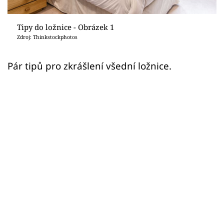
Sledujte prima+
Tipy do ložnice - Obrázek 1
Přihlášení
Zdroj: Thinkstockphotos
Pár tipů pro zkrášlení všední ložnice.
Sledujte nás