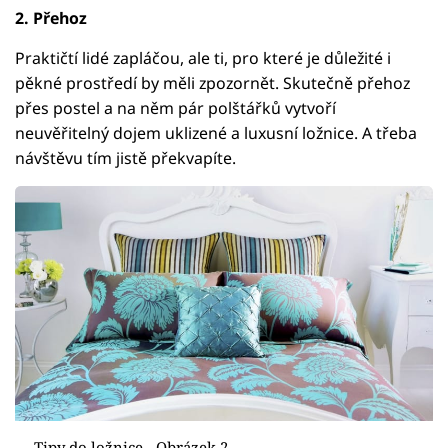
2. Přehoz
Praktičtí lidé zapláčou, ale ti, pro které je důležité i
pěkné prostředí by měli zpozornět. Skutečně přehoz
přes postel a na něm pár polštářků vytvoří
neuvěřitelný dojem uklizené a luxusní ložnice. A třeba
návštěvu tím jistě překvapíte.
Tipy do ložnice - Obrázek 2