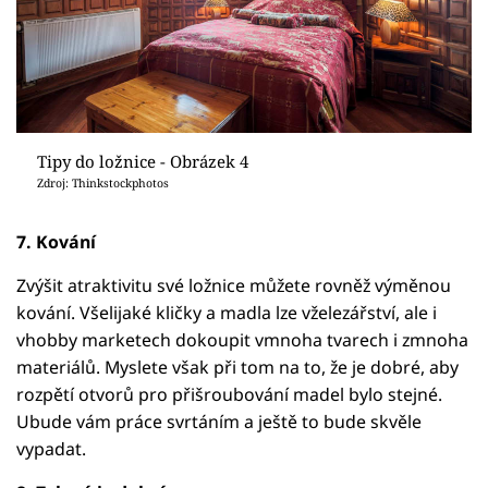
Tipy do ložnice - Obrázek 4
Zdroj: Thinkstockphotos
7. Kování
Zvýšit atraktivitu své ložnice můžete rovněž výměnou
kování. Všelijaké kličky a madla lze vželezářství, ale i
vhobby marketech dokoupit vmnoha tvarech i zmnoha
materiálů. Myslete však při tom na to, že je dobré, aby
rozpětí otvorů pro přišroubování madel bylo stejné.
Ubude vám práce svrtáním a ještě to bude skvěle
vypadat.