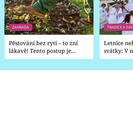
ZAHRADA
TRADICE A SVÁ
Pěstování bez rytí – to zní
Letnice ne
lákavě! Tento postup je
svátky: V n
vhodný jen pro některé
pondělí z
zahrady