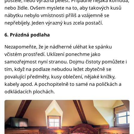
postele, nebo výrazná pelest. Případně nějaká komoda,
nebo židle. Ovšem myslete na to, aby takových kusů
nábytku nebylo vmístnosti příliš a vzájemně se
nepřebíjely. Jeden výrazný kus zcela postačí.
6. Prázdná podlaha
Nezapomeňte, že je nádherné uléhat ke spánku
včistém prostředí. Uklízení ponechme jako
samozřejmost nyní stranou. Dojmu čistoty pomůžete i
tím, když na podlaze nebudou ležet zbytečně se
povalující předměty, kusy oblečení, nějaké knížky,
kabely apod. A pochopitelně to samé na poličkách a
odkládacích plochách.