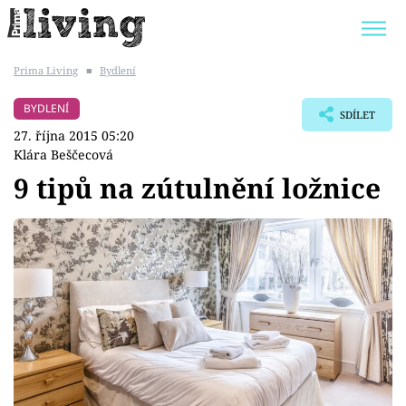
Prima Living
■
Bydlení
Trendy:
JAK UŠETŘIT
POKOJOVÉ KVĚTINY
BYDLENÍ
SDÍLET
BYDLENÍ SLAVNÝCH
ZAHRADA
27. října 2015 05:20
Klára Beščecová
9 tipů na zútulnění ložnice
Témata
Bydlení
Zahrada
Design