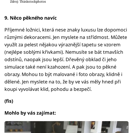
Zdroj: Thinkstockphotos
9. Něco pěkného navíc
Příjemné ložnici, která nese znaky luxusu lze dopomoci
různými dekoracemi. Jen myslete na střídmost. Můžete
využít za pelest nějakou výraznější tapetu se vzorem
(nejlépe soblými křivkami). Nemusíte se bát tmavších
odstínů, naopak jsou lepší. Dřevěný obklad či jeho
simulace také není kzahození. A pak jsou to pěkné
obrazy. Mohou to být malované i foto obrazy, klidně i
dělené. Jen myslete na to, že by ve vás měly hned při
koupi vyvolávat klid, pohodu a bezpečí.
(fis)
Mohlo by vás zajímat: