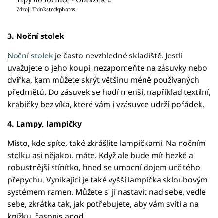
Zdroj: Thinkstockphotos
3. Noční stolek
Noční stolek
je často nevzhledné skladiště. Jestli
uvažujete o jeho koupi, nezapomeňte na zásuvky nebo
dvířka, kam můžete skrýt většinu méně používaných
předmětů. Do zásuvek se hodí menší, například textilní,
krabičky bez víka, které vám i vzásuvce udrží pořádek.
4. Lampy, lampičky
Místo, kde spíte, také zkrášlíte lampičkami. Na nočním
stolku asi nějakou máte. Když ale bude mít hezké a
robustnější stínítko, hned se umocní dojem určitého
přepychu. Vynikající je také vyšší lampička skloubovým
systémem ramen. Můžete si ji nastavit nad sebe, vedle
sebe, zkrátka tak, jak potřebujete, aby vám svítila na
knížku, časopis apod.