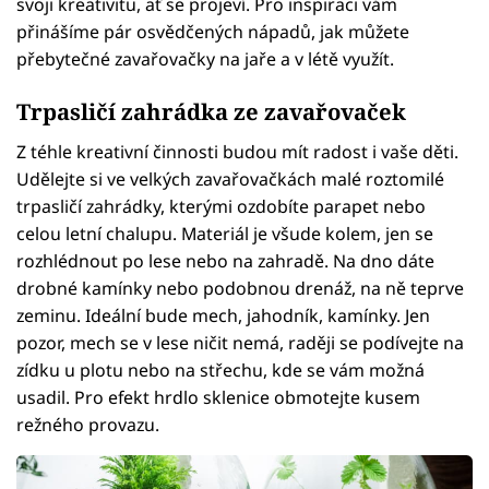
svoji kreativitu, ať se projeví. Pro inspiraci vám
přinášíme pár osvědčených nápadů, jak můžete
přebytečné zavařovačky na jaře a v létě využít.
Trpasličí zahrádka ze zavařovaček
Z téhle kreativní činnosti budou mít radost i vaše děti.
Udělejte si ve velkých zavařovačkách malé roztomilé
trpasličí zahrádky, kterými ozdobíte parapet nebo
celou letní chalupu. Materiál je všude kolem, jen se
rozhlédnout po lese nebo na zahradě. Na dno dáte
drobné kamínky nebo podobnou drenáž, na ně teprve
zeminu. Ideální bude mech, jahodník, kamínky. Jen
pozor, mech se v lese ničit nemá, raději se podívejte na
zídku u plotu nebo na střechu, kde se vám možná
usadil. Pro efekt hrdlo sklenice obmotejte kusem
režného provazu.