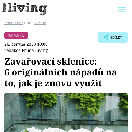
Prima Living
■
Jak na to
Trendy:
JAK UŠETŘIT
POKOJOVÉ KVĚTINY
JAK NA TO
SDÍLET
BYDLENÍ SLAVNÝCH
ZAHRADA
26. června 2023 10:00
redakce Prima Living
Zavařovací sklenice:
6 originálních nápadů na
Témata
to, jak je znovu využít
Bydlení
Zahrada
Design