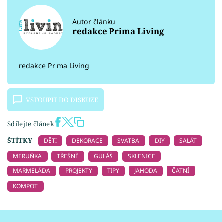
Autor článku
redakce Prima Living
redakce Prima Living
VSTOUPIT DO DISKUZE
Sdílejte článek
ŠTÍTKY
DĚTI
DEKORACE
SVATBA
DIY
SALÁT
MERUŇKA
TŘEŠNĚ
GULÁŠ
SKLENICE
MARMELÁDA
PROJEKTY
TIPY
JAHODA
ČATNÍ
KOMPOT