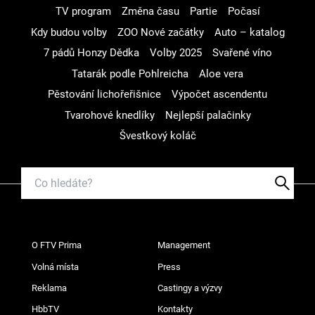
TV program
Změna času
Partie
Počasí
Kdy budou volby
ZOO Nové začátky
Auto – katalog
7 pádů Honzy Dědka
Volby 2025
Svařené víno
Tatarák podle Pohlreicha
Aloe vera
Pěstování lichořeřišnice
Výpočet ascendentu
Tvarohové knedlíky
Nejlepší palačinky
Švestkový koláč
O FTV Prima
Management
Volná místa
Press
Reklama
Castingy a výzvy
HbbTV
Kontakty