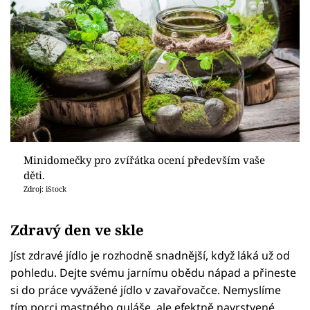
Minidomečky pro zvířátka ocení především vaše
děti.
Zdroj: iStock
Zdravý den ve skle
Jíst zdravé jídlo je rozhodně snadnější, když láká už od
pohledu. Dejte svému jarnímu obědu nápad a přineste
si do práce vyvážené jídlo v zavařovačce. Nemyslíme
tím porci mastného guláše, ale efektně navrstvené