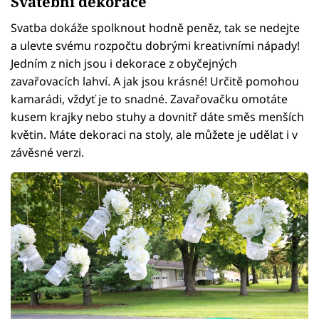
Svatební dekorace
Svatba dokáže spolknout hodně peněz, tak se nedejte
a ulevte svému rozpočtu dobrými kreativními nápady!
Jedním z nich jsou i dekorace z obyčejných
zavařovacích lahví. A jak jsou krásné! Určitě pomohou
kamarádi, vždyť je to snadné. Zavařovačku omotáte
kusem krajky nebo stuhy a dovnitř dáte směs menších
květin. Máte dekoraci na stoly, ale můžete je udělat i v
závěsné verzi.