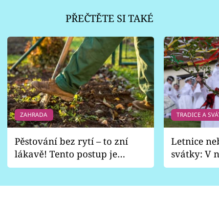
PŘEČTĚTE SI TAKÉ
ZAHRADA
TRADICE A SVÁ
Pěstování bez rytí – to zní
Letnice ne
lákavě! Tento postup je
svátky: V n
vhodný jen pro některé
pondělí z
zahrady