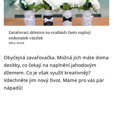
Sledujte prima+
Přihlášení
Zavařovací sklenice na svatbách často suplují
Sledujte nás
nedostatek váziček
Zdroj: iStock
Obyčejná zavařovačka. Možná jich máte doma
desítky, co čekají na naplnění jahodovým
džemem. Co je však využít kreativněji?
Vdechněte jim nový život. Máme pro vás pár
nápadů!