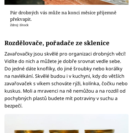
Pár drobných vás může na konci měsíce příjemně
překvapit.
Zdroj: iStock
Rozdělovače, pořadače ze sklenice
Zavařovačky jsou skvělé pro organizaci drobných věcí!
Vidíte do nich a můžete je dobře srovnat vedle sebe.
Do jedné dáte knoflíky, do jiné šroubky nebo korálky
na navlékání. Skvělé budou i v kuchyni, kdy do větších
zavařovaček s víkem schováte rýži, kolínka, čočku nebo
kuskus. Moli a mravenci na ně nemůžou a na rozdíl od
pochybných plastů budete mít potraviny v suchu a
bezpečí.