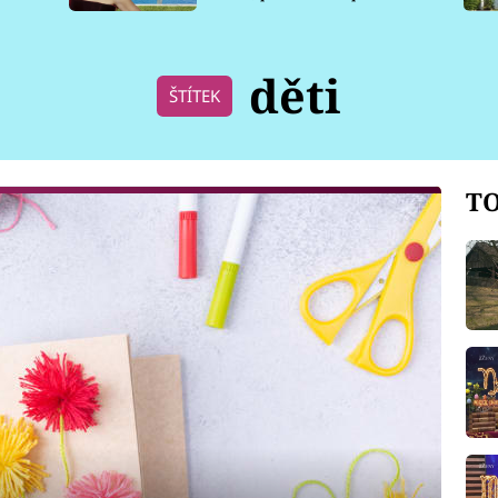
pro psy
děti
ŠTÍTEK
TO