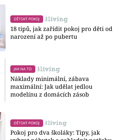
DĚTSKÝ POKOJ
18 tipů, jak zařídit pokoj pro děti od
narození až po pubertu
JAK NA TO
Náklady minimální, zábava
maximální: Jak udělat jedlou
modelínu z domácích zásob
DĚTSKÝ POKOJ
Pokoj pro dva školáky: Tipy, jak