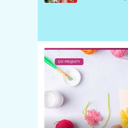
požáru
DIY PROJEKTY