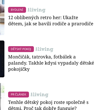
BYDLENÍ
12 oblíbených retro her: Ukažte
dětem, jak se bavili rodiče a prarodiče
DĚTSKÝ POKOJ
Mončičák, tatrovka, fotbálek a
palandy. Takhle kdysi vypadaly dětské
pokojíčky
PR ČLÁNEK
Tenhle dětský pokoj roste společně s
dětmi. Proč tak dobře funguje?