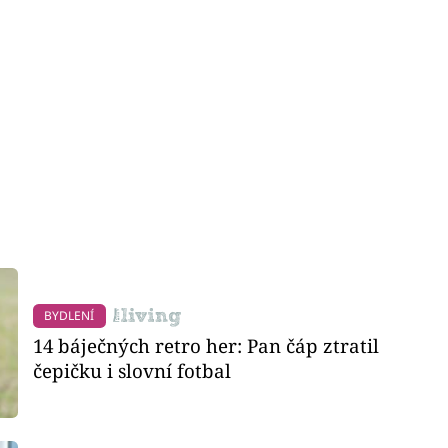
BYDLENÍ
14 báječných retro her: Pan čáp ztratil
čepičku i slovní fotbal