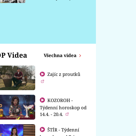
chátrá
P Videa
Všechna videa
Zajíc z proutků
KOZOROH -
Týdenní horoskop od
14.4. - 20.4.
ŠTÍR - Týdenní