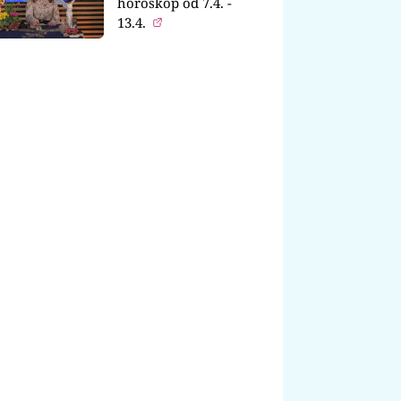
horoskop od 7.4. -
13.4.