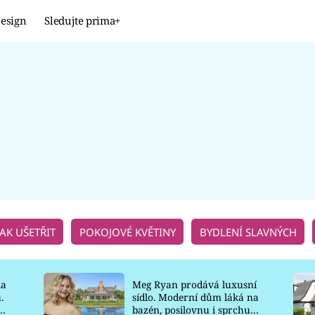
esign
Sledujte prima+
Design
TRENDY
JAK NA TO
PROMĚNY
NAŠE TIPY
JAK UŠETŘIT
POKOJOVÉ KVĚTINY
BYDLENÍ SLAVNÝCH
la
Meg Ryan prodává luxusní
.
sídlo. Moderní dům láká na
o
bazén, posilovnu i sprchu