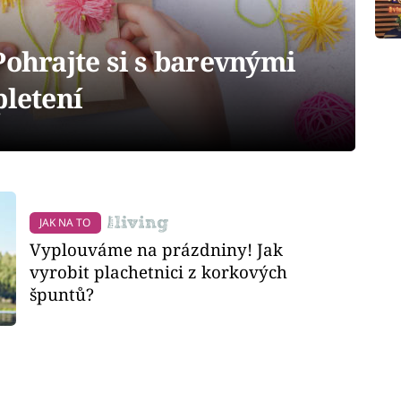
Pohrajte si s barevnými
pletení
JAK NA TO
Vyplouváme na prázdniny! Jak
vyrobit plachetnici z korkových
špuntů?