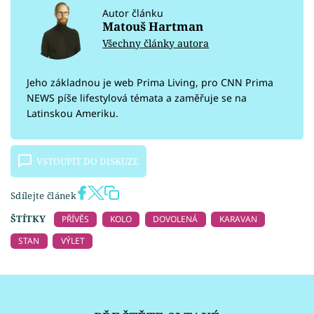
Autor článku
Matouš Hartman
Všechny články autora
Jeho základnou je web Prima Living, pro CNN Prima
NEWS píše lifestylová témata a zaměřuje se na
Latinskou Ameriku.
VSTOUPIT DO DISKUZE
Sdílejte článek
ŠTÍTKY
PŘÍVĚS
KOLO
DOVOLENÁ
KARAVAN
STAN
VÝLET