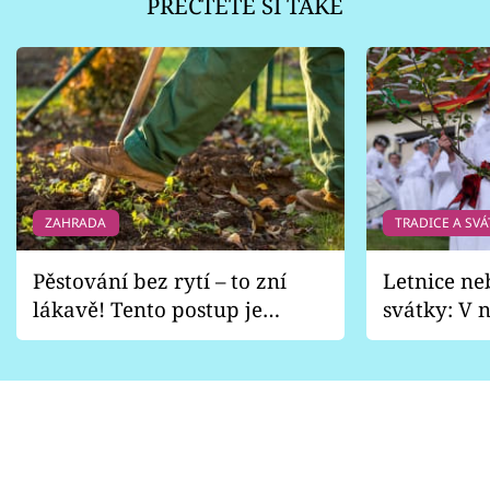
PŘEČTĚTE SI TAKÉ
ZAHRADA
TRADICE A SVÁ
Pěstování bez rytí – to zní
Letnice ne
lákavě! Tento postup je
svátky: V n
vhodný jen pro některé
pondělí z
zahrady