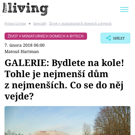
Prima Living
■
Speciály
Život v miniaturních domech a bytech
Trendy:
JAK UŠETŘIT
POKOJOVÉ KVĚTINY
ŽIVOT V MINIATURNÍCH DOMECH A BYTECH
SDÍLET
BYDLENÍ SLAVNÝCH
ZAHRADA
7. února 2018 06:00
Matouš Hartman
GALERIE: Bydlete na kole!
Tohle je nejmenší dům
Témata
z nejmenších. Co se do něj
Bydlení
vejde?
Zahrada
Design