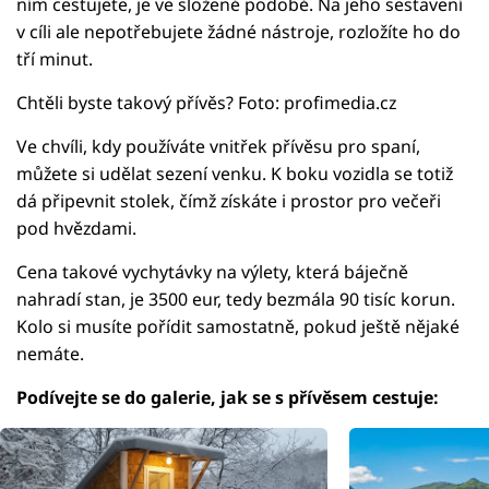
ním cestujete, je ve složené podobě. Na jeho sestavení
v cíli ale nepotřebujete žádné nástroje, rozložíte ho do
tří minut.
Chtěli byste takový přívěs? Foto: profimedia.cz
Ve chvíli, kdy používáte vnitřek přívěsu pro spaní,
můžete si udělat sezení venku. K boku vozidla se totiž
dá připevnit stolek, čímž získáte i prostor pro večeři
pod hvězdami.
Cena takové vychytávky na výlety, která báječně
nahradí stan, je 3500 eur, tedy bezmála 90 tisíc korun.
Kolo si musíte pořídit samostatně, pokud ještě nějaké
nemáte.
Podívejte se do galerie, jak se s přívěsem cestuje: