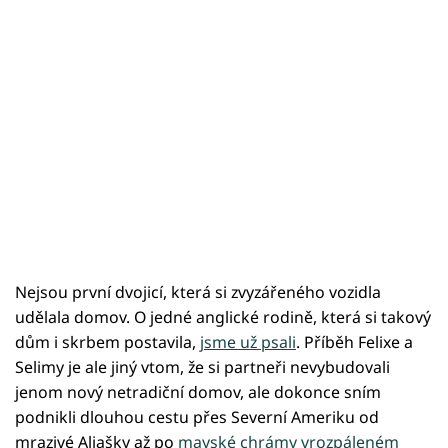
Nejsou první dvojicí, která si zvyzářeného vozidla
udělala domov. O jedné anglické rodině, která si takový
dům i skrbem postavila,
jsme už psali
. Příběh Felixe a
Selimy je ale jiný vtom, že si partneři nevybudovali
jenom nový netradiční domov, ale dokonce sním
podnikli dlouhou cestu přes Severní Ameriku od
mrazivé Aljašky až po
mayské chrámy vrozpáleném