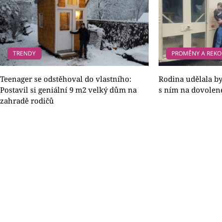
TRENDY
PROMĚNY A REK
Teenager se odstěhoval do vlastního:
Rodina udělala by
Postavil si geniální 9 m2 velký dům na
s ním na dovolen
zahradě rodičů