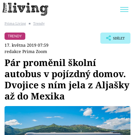
Prima Living
■
Trendy
Trendy:
JAK UŠETŘIT
POKOJOVÉ KVĚTINY
TRENDY
SDÍLET
BYDLENÍ SLAVNÝCH
ZAHRADA
17. května 2019 07:59
redakce Prima Zoom
Pár proměnil školní
autobus v pojízdný domov.
Témata
Dvojice s ním jela z Aljašky
Bydlení
až do Mexika
Zahrada
Design