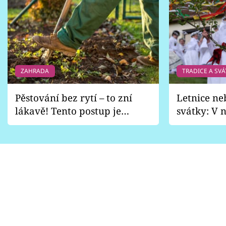
ZAHRADA
TRADICE A SVÁ
Pěstování bez rytí – to zní
Letnice ne
lákavě! Tento postup je
svátky: V n
vhodný jen pro některé
pondělí z
zahrady