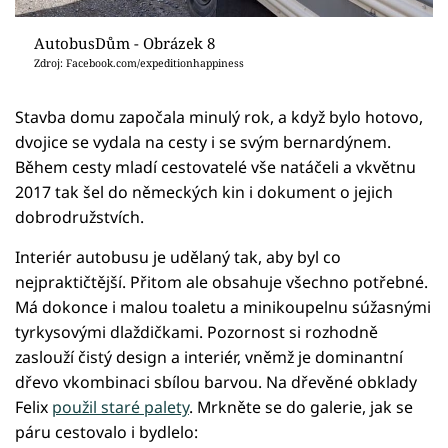
AutobusDům - Obrázek 8
Zdroj: Facebook.com/expeditionhappiness
Stavba domu započala minulý rok, a když bylo hotovo,
dvojice se vydala na cesty i se svým bernardýnem.
Během cesty mladí cestovatelé vše natáčeli a vkvětnu
2017 tak šel do německých kin i dokument o jejich
dobrodružstvích.
Interiér autobusu je udělaný tak, aby byl co
nejpraktičtější. Přitom ale obsahuje všechno potřebné.
Má dokonce i malou toaletu a minikoupelnu súžasnými
tyrkysovými dlaždičkami. Pozornost si rozhodně
zaslouží čistý design a interiér, vněmž je dominantní
dřevo vkombinaci sbílou barvou. Na dřevěné obklady
Felix
použil staré palety
. Mrkněte se do galerie, jak se
páru cestovalo i bydlelo: