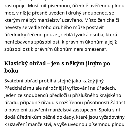
zastupuje. Musí mít písemnou, úředně ověřenou plnou
moc, v níž je přesně uveden i druhý snoubenec, se
kterým má být manželství uzavřeno. Místo ženicha či
nevěsty se vedle toho druhého může postavit
úřednicky řečeno pouze „zletilá fyzická osoba, která
není zbavena způsobilosti k právním úkonům a jejíž
způsobilost k právním úkonům není omezena“.
Klasický obřad – jen s někým jiným po
boku
Svatební obřad probíhá stejně jako každý jiný.
Předchází mu ale náročnější vyřizování na úřadech.
Jeden ze snoubenců předloží u příslušného krajského
úřadu, případně úřadu s rozšířenou působností Žádost
o povolení uzavření manželství zástupcem. Spolu s ní
dodá úředníkům běžné doklady, které jsou vyžadovány
k uzavření manželství, a výše uvednou písemnou plnou