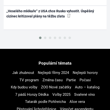
„Veselého mlékaře“ z USA chce Rusko vyhostit. Úspěšný
cizinec kritizoval plány na těžbu zlata
Populární témata
Jak zhubnout
Nejlepší filmy 2024
Nejlepší horory
TV program
Změna času
Partie
Počasí
Kdy budou volby
ZOO Nové začátky
Auto – katalog
7 pádů Honzy Dědka
Volby 2025
Svařené víno
Tatarák podle Pohlreicha
Aloe vera
Pěstování lichořeřišnice
Výpočet ascendentu