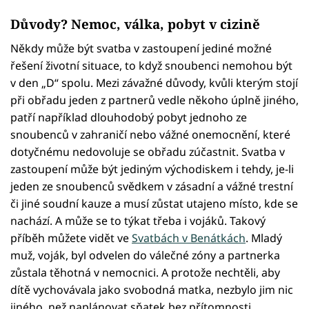
Důvody? Nemoc, válka, pobyt v cizině
Někdy může být svatba v zastoupení jediné možné
řešení životní situace, to když snoubenci nemohou být
v den „D“ spolu. Mezi závažné důvody, kvůli kterým stojí
při obřadu jeden z partnerů vedle někoho úplně jiného,
patří například dlouhodobý pobyt jednoho ze
snoubenců v zahraničí nebo vážné onemocnění, které
dotyčnému nedovoluje se obřadu zúčastnit. Svatba v
zastoupení může být jediným východiskem i tehdy, je-li
jeden ze snoubenců svědkem v zásadní a vážné trestní
či jiné soudní kauze a musí zůstat utajeno místo, kde se
nachází. A může se to týkat třeba i vojáků. Takový
příběh můžete vidět ve
Svatbách v Benátkách
. Mladý
muž, voják, byl odvelen do válečné zóny a partnerka
zůstala těhotná v nemocnici. A protože nechtěli, aby
dítě vychovávala jako svobodná matka, nezbylo jim nic
jiného, než naplánovat sňatek bez přítomnosti