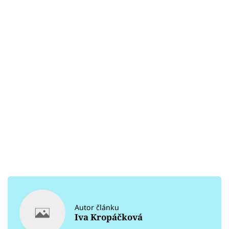
Autor článku
Iva Kropáčková