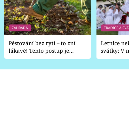
ZAHRADA
TRADICE A SVÁ
Pěstování bez rytí – to zní
Letnice ne
lákavě! Tento postup je
svátky: V n
vhodný jen pro některé
pondělí z
zahrady