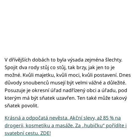
V dřívějších dobách to byla výsada zejména šlechty.
Spojit dva rody stůj co stůj, tak brzy, jak jen to je
možné. Kvůli majetku, kvůli moci, kvůli postavení. Dnes
důvody snoubenců musejí být velmi vážné a důležité.
Posuzuje je okresní úřad nadřízený obci a úřadu, pod
kterým má být sňatek uzavřen. Ten také může takový
sňatek povolit.
Krásná a odpočatá nevěsta. Akční slevy, až 85 % na
drogerii, kosmetiku a masáže. Za „hubičku“ pořídíte i
svatební cestu. ZDE!