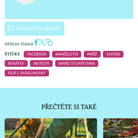
VSTOUPIT DO DISKUZE
Sdílejte článek
ŠTÍTKY
FACEBOOK
MANŽELSTVÍ
PAŘÍŽ
SVATBA
BENÁTKY
NEVĚSTA
MARIE STUARTOVNA
FILIP I. BURGUNDSKÝ
PŘEČTĚTE SI TAKÉ