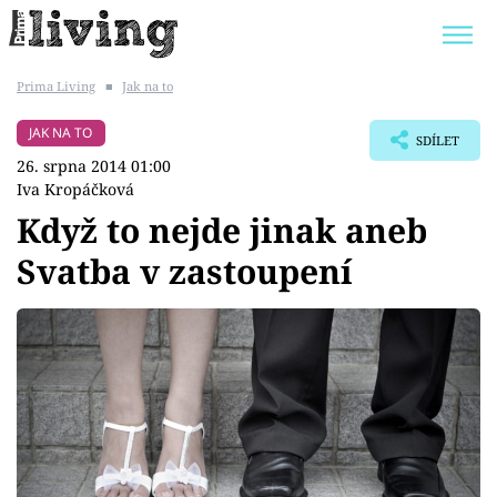
Prima Living
■
Jak na to
Trendy:
JAK UŠETŘIT
POKOJOVÉ KVĚTINY
JAK NA TO
SDÍLET
BYDLENÍ SLAVNÝCH
ZAHRADA
26. srpna 2014 01:00
Iva Kropáčková
Když to nejde jinak aneb
Svatba v zastoupení
Témata
Bydlení
Zahrada
Design