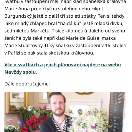
Svatbu v zastoupení měli například španělská královna
Marie Anna před čtyřmi stoletími nebo Filip I.
Burgundský ještě o další tři století zpátky. Ten si tehdy
jako mladý chlapec bral "na dálku" ještě mladší dívku,
sedmiletou Markétu. Tisíce kilometrů daleho od svého
ženicha byla také například Marie de Guise, matka
Marie Stuartovny. Díky sňatku v zastoupení v 16. století
v Paříži se pak stala skotskou královnou.
Vše o svatbách a jejich plánování najdete na webu
Navždy spolu.
Dále doporučujeme: