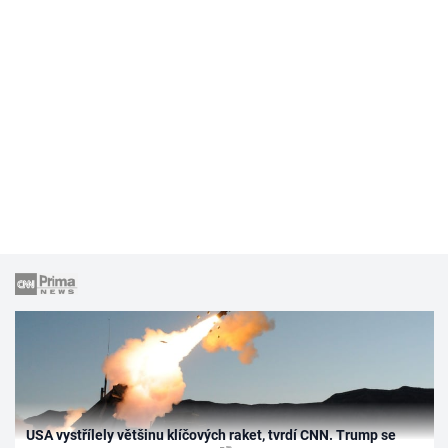
USA vystřílely většinu klíčových raket, tvrdí CNN. Trump se