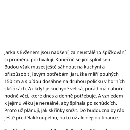
Jarka s Evženem jsou nadšení, za neustálého špičkování
si proměnu pochvalují. Konečně se jim splnil sen.
Budou však muset ještě sáhnout na kuchyni a
přizpůsobit ji svým potřebám. Jaruška měří pouhých
150 cm a s bídou dosáhne na druhou poličku v horních
skříňkách. A i když je kuchyně veliká, pořád má nahoře
hodně věcí, které dnes a denně potřebuje. A vzhledem
k jejímu věku je nereálné, aby šplhala po schůdcích.
Proto už plánují, jak skříňky snížit. Do budoucna by rádi
ještě předělali koupelnu, na to už ale nejsou finance.