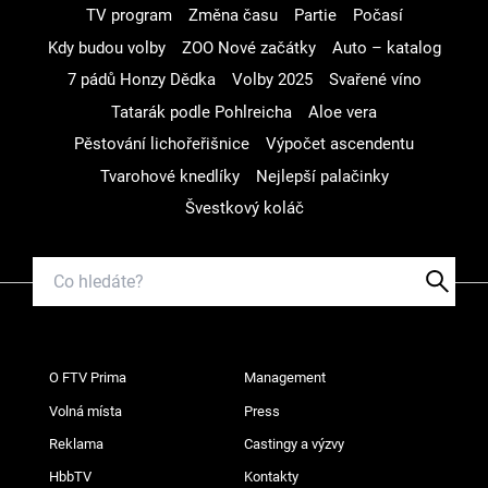
TV program
Změna času
Partie
Počasí
Kdy budou volby
ZOO Nové začátky
Auto – katalog
7 pádů Honzy Dědka
Volby 2025
Svařené víno
Tatarák podle Pohlreicha
Aloe vera
Pěstování lichořeřišnice
Výpočet ascendentu
Tvarohové knedlíky
Nejlepší palačinky
Švestkový koláč
O FTV Prima
Management
Volná místa
Press
Reklama
Castingy a výzvy
HbbTV
Kontakty