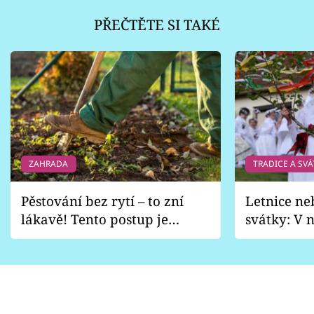
PŘEČTĚTE SI TAKÉ
ZAHRADA
TRADICE A SVÁ
Pěstování bez rytí – to zní
Letnice ne
lákavě! Tento postup je
svátky: V n
vhodný jen pro některé
pondělí z
zahrady