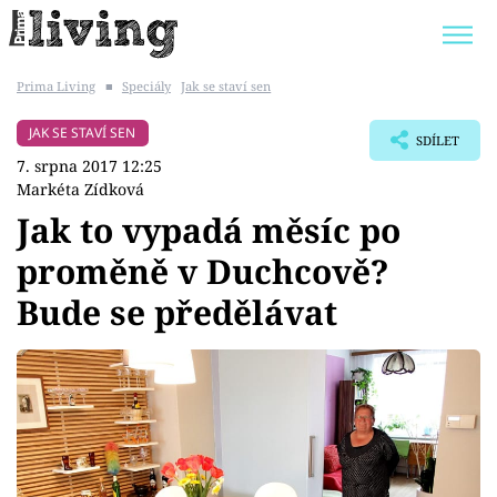
Prima Living
■
Speciály
Jak se staví sen
Trendy:
JAK UŠETŘIT
POKOJOVÉ KVĚTINY
JAK SE STAVÍ SEN
SDÍLET
BYDLENÍ SLAVNÝCH
ZAHRADA
7. srpna 2017 12:25
Markéta Zídková
Jak to vypadá měsíc po
proměně v Duchcově?
Témata
Bude se předělávat
Bydlení
Zahrada
Design