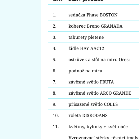
1.
sedačka Phase BOSTON
2.
koberec Breno GRANADA
3.
taburety pletené
4.
židle HAY AAC12
5.
ostrůvek a stůl na míru Oresi
6.
podnož na míru
7.
závěsné světlo FRUTA
8.
závěsné světlo ARCO GRANDE
9.
přisazené světlo COLES
10.
roleta DISKODANS
11.
květiny, bylinky + květináče
Vyrovnávací stěrky, těsnící tmely