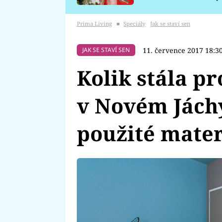
požáru
Prima Living
■
Speciály
Jak se staví sen
11. července 2017 18:3
JAK SE STAVÍ SEN
Kolik stála p
v Novém Jách
použité mater