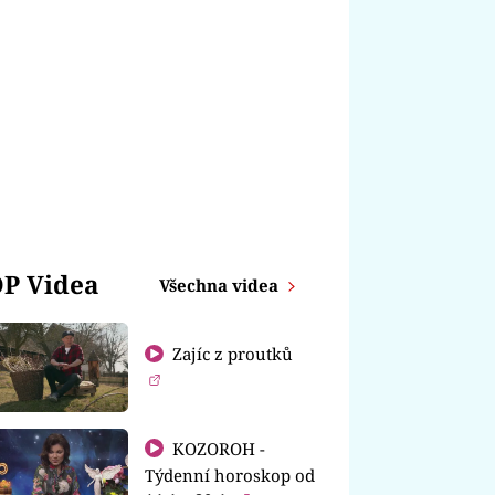
P Videa
Všechna videa
Zajíc z proutků
KOZOROH -
Týdenní horoskop od