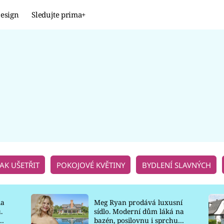
esign
Sledujte prima+
Design
TRENDY
JAK NA TO
PROMĚNY
NAŠE TIPY
JAK UŠETŘIT
POKOJOVÉ KVĚTINY
BYDLENÍ SLAVNÝCH
la
Meg Ryan prodává luxusní
.
sídlo. Moderní dům láká na
o
bazén, posilovnu i sprchu