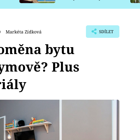
pro psy
0
Markéta Zídková
SDÍLET
roměna bytu
ymově? Plus
iály