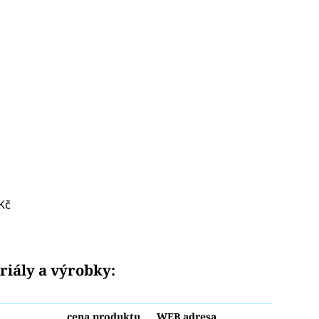
Kč
riály a výrobky:
cena produktu
WEB adresa