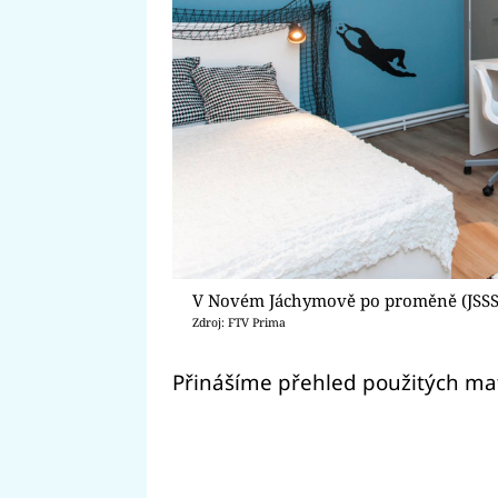
V Novém Jáchymově po proměně (JSSS III
Zdroj: FTV Prima
Přinášíme přehled použitých mat