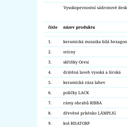
Vysokopevnostní sádronové des
číslo
název produktu
1.
keramická mozaika bílá hexagon
2.
svícny
3.
skříňky Oresi
4.
drátěná laveh vysoká a široká
5.
keramická váza lahev
6.
poličky LACK
7.
rámy obrahů RIBBA
8.
dřevěné prkénko LÄMPLIG
9.
koš RISATORP