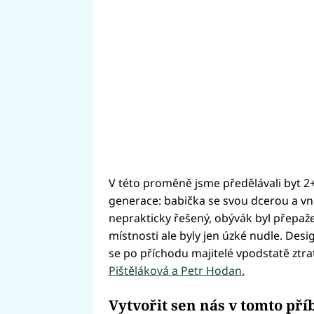
V této proměně jsme předělávali byt 2+
generace: babička se svou dcerou a vnu
neprakticky řešený, obývák byl přepaže
místnosti ale byly jen úzké nudle. Desi
se po příchodu majitelé vpodstatě ztrati
Pištěláková a Petr Hodan.
Vytvořit sen nás v tomto pří