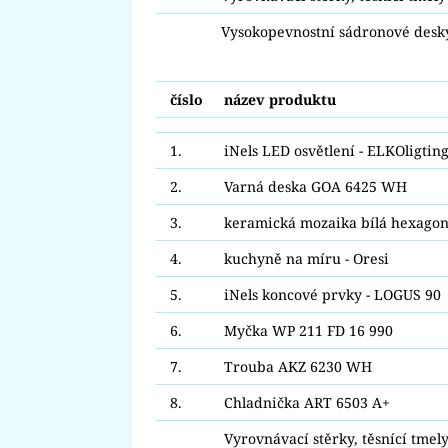
Vysokopevnostní sádronové desk
číslo
název produktu
1.
iNels LED osvětlení - ELKOligtin
2.
Varná deska GOA 6425 WH
3.
keramická mozaika bílá hexagon
4.
kuchyně na míru - Oresi
5.
iNels koncové prvky - LOGUS 90
6.
Myčka WP 211 FD 16 990
7.
Trouba AKZ 6230 WH
8.
Chladnička ART 6503 A+
Vyrovnávací stěrky, těsnící tmely