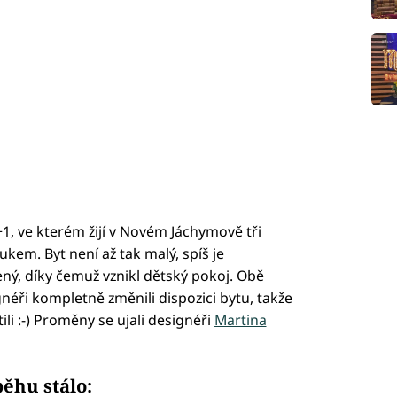
1, ve kterém žijí v Novém Jáchymově tři
kem. Byt není až tak malý, spíš je
ný, díky čemuž vznikl dětský pokoj. Obě
gnéři kompletně změnili dispozici bytu, takže
li :-) Proměny se ujali designéři
Martina
běhu stálo: