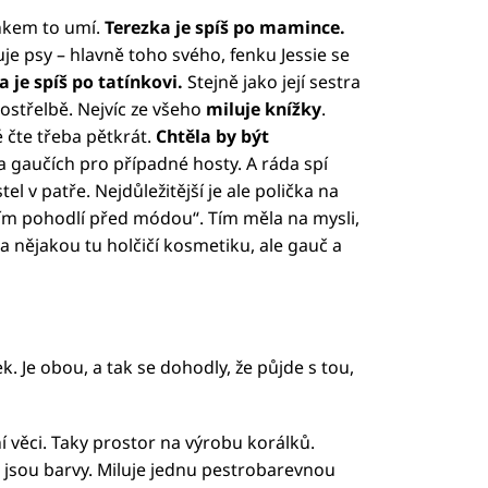
ínkem to umí.
Terezka je spíš po mamince.
uje psy – hlavně toho svého, fenku Jessie se
a je spíš po tatínkovi.
Stejně jako její sestra
ostřelbě. Nejvíc ze všeho
miluje knížky
.
 čte třeba pětkrát.
Chtěla by být
la gaučích pro případné hosty. A ráda spí
l v patře. Nejdůležitější je ale polička na
avím pohodlí před módou“. Tím měla na mysli,
 a nějakou tu holčičí kosmetiku, ale gauč a
. Je obou, a tak se dohodly, že půjde s tou,
 věci. Taky prostor na výrobu korálků.
 jsou barvy. Miluje jednu pestrobarevnou