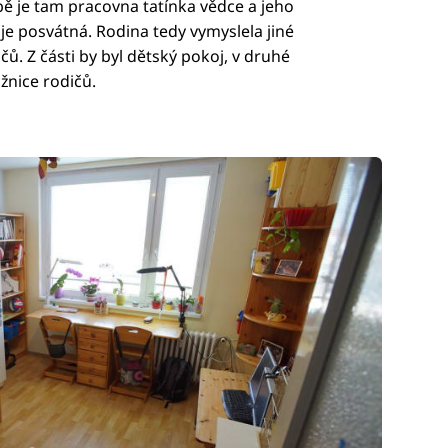
ě je tam pracovna tatínka vědce a jeho
e posvátná. Rodina tedy vymyslela jiné
čů. Z části by byl dětský pokoj, v druhé
žnice rodičů.