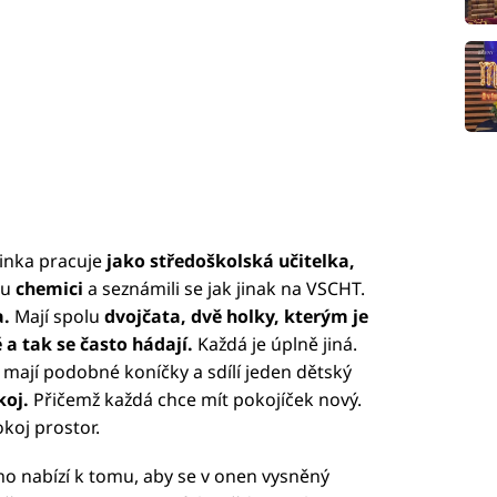
minka pracuje
jako středoškolská učitelka,
ou
chemici
a seznámili se jak jinak na VSCHT.
a.
Mají spolu
dvojčata, dvě holky, kterým je
 a tak se často hádají.
Každá je úplně jiná.
, mají podobné koníčky a sdílí jeden dětský
koj.
Přičemž každá chce mít pokojíček nový.
koj prostor.
ímo nabízí k tomu, aby se v onen vysněný