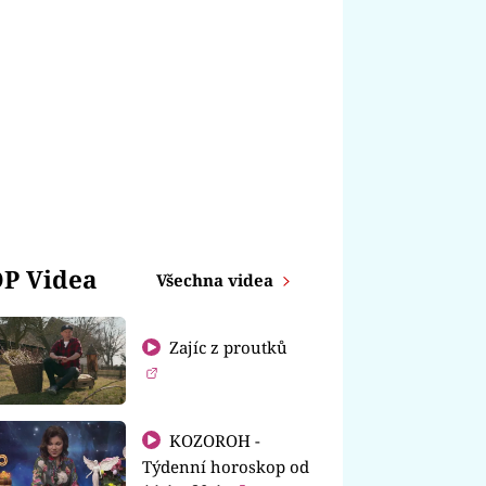
P Videa
Všechna videa
Zajíc z proutků
KOZOROH -
Týdenní horoskop od