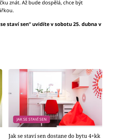
íčku znát. Až bude dospělá, chce být
ářkou.
se staví sen“ uvidíte v sobotu 25. dubna v
JAK SE STAVÍ SEN
Jak se staví sen dostane do bytu 4+kk