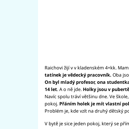
Raichovi žijí v v kladenském 4+kk. Ma
tatínek je vědecký pracovník.
Oba js
On byl mladý profesor, ona studentk
14 let
. A o ně jde.
Holky jsou v pubertě
Navíc spolu tráví většinu dne. Ve škole
pokoj.
Přáním holek je mít vlastní po
Problém je, kde vzít na druhý dětský po
V bytě je sice jeden pokoj, který se př