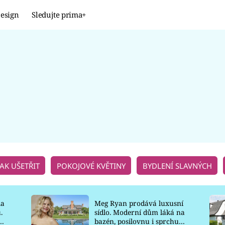
esign
Sledujte prima+
Design
TRENDY
JAK NA TO
PROMĚNY
NAŠE TIPY
JAK UŠETŘIT
POKOJOVÉ KVĚTINY
BYDLENÍ SLAVNÝCH
la
Meg Ryan prodává luxusní
.
sídlo. Moderní dům láká na
o
bazén, posilovnu i sprchu