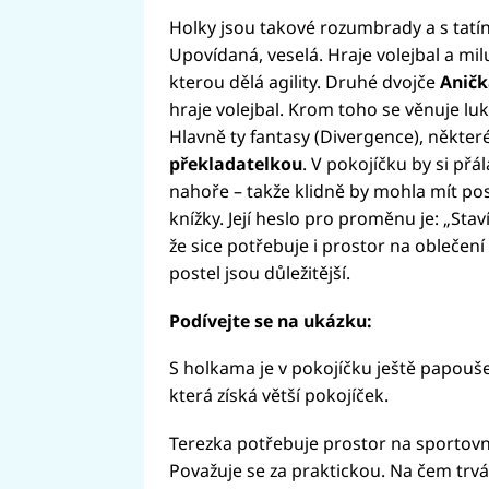
Holky jsou takové rozumbrady a s tat
Upovídaná, veselá. Hraje volejbal a mil
kterou dělá agility. Druhé dvojče
Aničk
hraje volejbal. Krom toho se věnuje luk
Hlavně ty fantasy (Divergence), některé
překladatelkou
. V pokojíčku by si přá
nahoře – takže klidně by mohla mít poste
knížky. Její heslo pro proměnu je: „St
že sice potřebuje i prostor na oblečení
postel jsou důležitější.
Podívejte se na ukázku:
S holkama je v pokojíčku ještě papoušek
která získá větší pokojíček.
Terezka potřebuje prostor na sportovní
Považuje se za praktickou. Na čem trvá