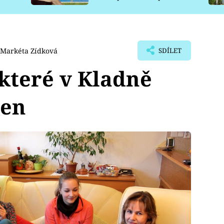
pro psy
Markéta Zídková
SDÍLET
 které v Kladně
sen