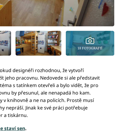
18 FOTOGRAFIÍ
okud designéři rozhodnou, že vytvoří
žít jeho pracovnu. Nedovede si ale představit
éma s tatínkem otevřeli a bylo vidět, že pro
hovnu by přesunul, ale nenapadá ho kam.
y v knihovně a ne na policích. Prostě musí
y nepráší. Jinak ke své práci potřebuje
r a tiskárnu.
se staví sen
.