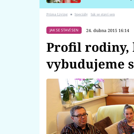
požáru
Prima Living
■
Speciály
Jak se staví sen
24. dubna 2015 16:14
JAK SE STAVÍ SEN
Profil rodiny,
vybudujeme 