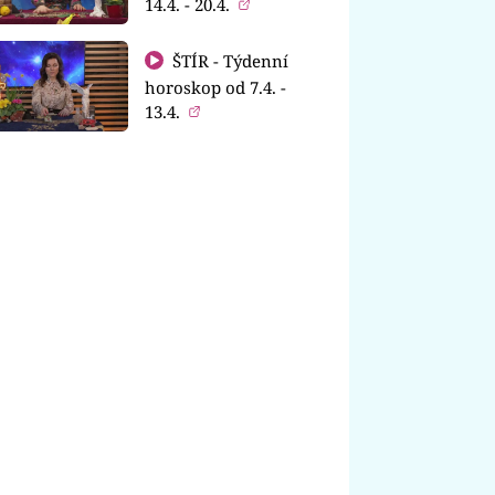
14.4. - 20.4.
ŠTÍR - Týdenní
horoskop od 7.4. -
13.4.