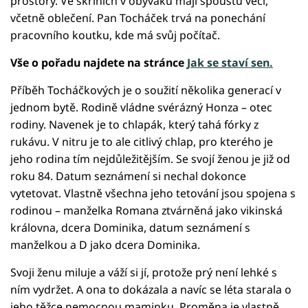
prostory. Ve skříních v obýváku mají spoustu věcí,
včetně oblečení. Pan Tocháček trvá na ponechání
pracovního koutku, kde má svůj počítač.
Vše o pořadu najdete na stránce
Jak se staví sen.
Příběh Tocháčkových je o soužití několika generací v
jednom bytě. Rodině vládne svérázný Honza – otec
rodiny. Navenek je to chlapák, který tahá fórky z
rukávu. V nitru je to ale citlivý chlap, pro kterého je
jeho rodina tím nejdůležitějším. Se svojí ženou je již od
roku 84. Datum seznámení si nechal dokonce
vytetovat. Vlastně všechna jeho tetování jsou spojena s
rodinou – manželka Romana ztvárněná jako vikinská
královna, dcera Dominika, datum seznámení s
manželkou a D jako dcera Dominika.
Svoji ženu miluje a váží si jí, protože prý není lehké s
ním vydržet. A ona to dokázala a navíc se léta starala o
jeho těžce nemocnou maminku. Proměna je vlastně