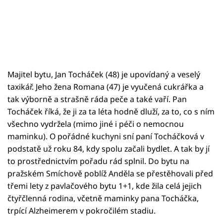
Majitel bytu, Jan Tocháček (48) je upovídaný a veselý
taxikář. Jeho žena Romana (47) je vyučená cukrářka a
tak výborně a strašně ráda peče a také vaří. Pan
Tocháček říká, že ji za ta léta hodně dluží, za to, co s ním
všechno vydržela (mimo jiné i péči o nemocnou
maminku). O pořádné kuchyni sní paní Tocháčková v
podstatě už roku 84, kdy spolu začali bydlet. A tak by jí
to prostřednictvím pořadu rád splnil. Do bytu na
pražském Smíchově poblíž Anděla se přestěhovali před
třemi lety z pavlačového bytu 1+1, kde žila celá jejich
čtyřčlenná rodina, včetně maminky pana Tocháčka,
trpící Alzheimerem v pokročilém stadiu.