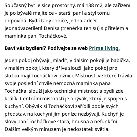
Současný byt je sice prostorný, má 138 m2, ale zařízení
je po bývalé majitelce – starší paní a styl tomu
odpovídá. Bydlí tady rodiče, jedna z dcer,
jednadvacetiletá Denisa (trenérka tenisu) s přítelem a
maminka paní Tocháčkové.
Baví vás bydlení? Podívejte se web
Prima living.
Jeden pokoj obývají „mladí“, v dalším pokoji je babička,
v malém pokoji, který dříve sloužil jako pokoj pro
služku mají Tocháčkovi ložnici. Místnost, ve které trávila
svoje poslední chvíle nemocná maminka pana
Tocháčka, slouží jako technická místnost a bydlí zde
králík. Centrální místností je obývák, který je spojen s
kuchyní. Obývák si Tocháčkovi zařídili podle svých
představ, na kuchyni jim peníze nezbývají. Kuchyň je
slovy paní Tocháčkové stará, hnusná a nefunkční.
Dalším velkým mínusem je nedostatek světla.