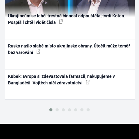
Ukrajincům se lehčí trestná činnost odpouštěla, tvrdí Koten.
Pospíšil chtěl vidět čísla
Rusko našlo slabé místo ukrajinské obrany. Útočit může téměř
bez varování
Kubek: Evropa si zdevastovala farmacii, nakupujeme v
Bangladéši. Vojtěch ničí zdravotnictví