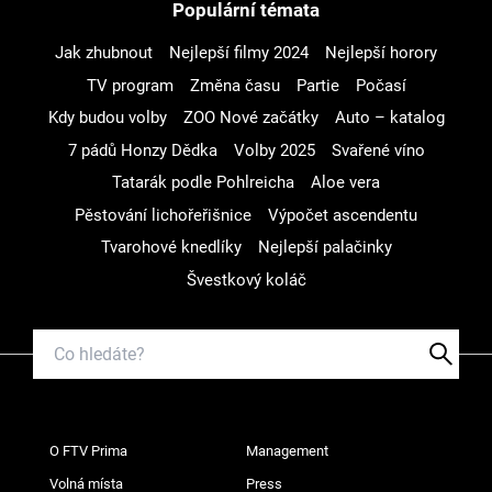
Populární témata
Jak zhubnout
Nejlepší filmy 2024
Nejlepší horory
TV program
Změna času
Partie
Počasí
Kdy budou volby
ZOO Nové začátky
Auto – katalog
7 pádů Honzy Dědka
Volby 2025
Svařené víno
Tatarák podle Pohlreicha
Aloe vera
Pěstování lichořeřišnice
Výpočet ascendentu
Tvarohové knedlíky
Nejlepší palačinky
Švestkový koláč
O FTV Prima
Management
Volná místa
Press