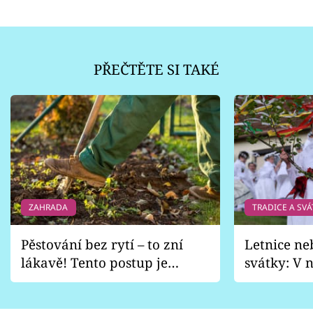
PŘEČTĚTE SI TAKÉ
ZAHRADA
TRADICE A SVÁ
Pěstování bez rytí – to zní
Letnice ne
lákavě! Tento postup je
svátky: V n
vhodný jen pro některé
pondělí z
zahrady