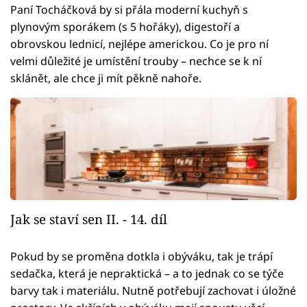
Paní Tocháčková by si přála moderní kuchyň s
plynovým sporákem (s 5 hořáky), digestoří a
obrovskou lednicí, nejlépe americkou. Co je pro ní
velmi důležité je umístění trouby – nechce se k ní
sklánět, ale chce ji mít pěkně nahoře.
Jak se staví sen II. - 14. díl
Pokud by se proměna dotkla i obýváku, tak je trápí
sedačka, která je nepraktická – a to jednak co se týče
barvy tak i materiálu. Nutně potřebují zachovat i úložné