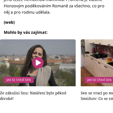
Honzovým poděkováním Romaně za všechno, co pro
něj a pro rodinu udělala.
(web)
Mohlo by vás zajímat:
JAK SE STAVÍ SEN
JAK SE STAVÍ SEN
Ze zákulisí Snu: Natáčení bylo pěkně
Sen se vrací po m
divoké!
Smíchov: Co se z