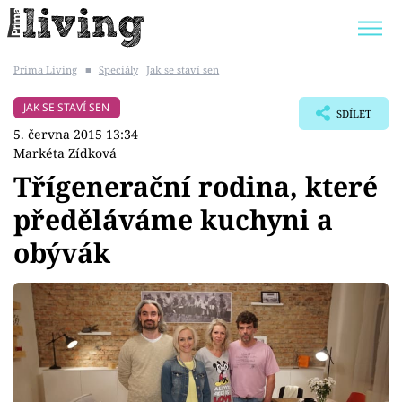
Prima Living
■
Speciály
Jak se staví sen
Trendy:
JAK UŠETŘIT
POKOJOVÉ KVĚTINY
JAK SE STAVÍ SEN
SDÍLET
BYDLENÍ SLAVNÝCH
ZAHRADA
5. června 2015 13:34
Markéta Zídková
Třígenerační rodina, které
předěláváme kuchyni a
Témata
obývák
Bydlení
Zahrada
Design