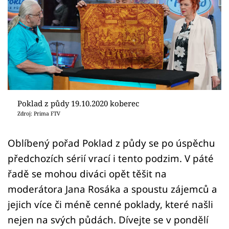
Sledujte prima+
Přihlášení
Sledujte nás
Poklad z půdy 19.10.2020 koberec
Zdroj: Prima FTV
Oblíbený pořad Poklad z půdy se po úspěchu
předchozích sérií vrací i tento podzim. V páté
řadě se mohou diváci opět těšit na
moderátora Jana Rosáka a spoustu zájemců a
jejich více či méně cenné poklady, které našli
nejen na svých půdách. Dívejte se v pondělí