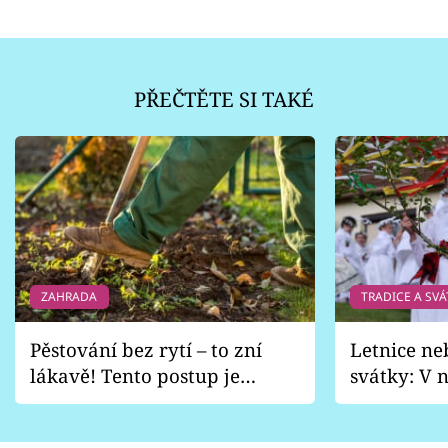
PŘEČTĚTE SI TAKÉ
ZAHRADA
TRADICE A SVÁ
Pěstování bez rytí – to zní
Letnice ne
lákavě! Tento postup je
svátky: V n
vhodný jen pro některé
pondělí z
zahrady