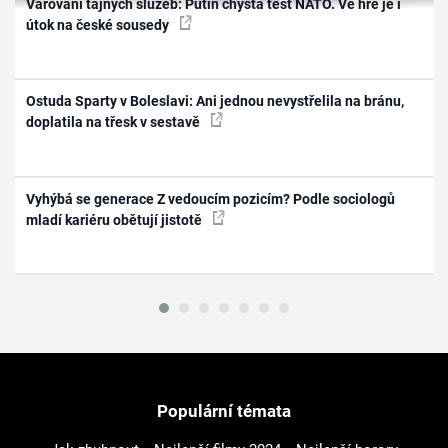
Varování tajných služeb: Putin chystá test NATO. Ve hře je i
útok na české sousedy
Ostuda Sparty v Boleslavi: Ani jednou nevystřelila na bránu,
doplatila na třesk v sestavě
Vyhýbá se generace Z vedoucím pozicím? Podle sociologů
mladí kariéru obětují jistotě
Populární témata