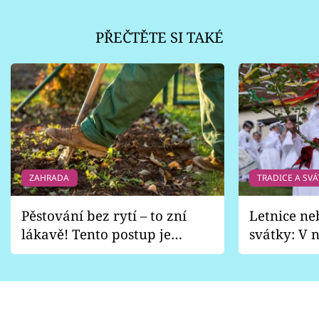
PŘEČTĚTE SI TAKÉ
ZAHRADA
TRADICE A SVÁ
Pěstování bez rytí – to zní
Letnice ne
lákavě! Tento postup je
svátky: V n
vhodný jen pro některé
pondělí z
zahrady