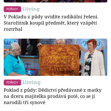
POŘADY
V Pokladu z půdy uvidíte radikální řešení.
Starožitník koupil předmět, který vzápětí
roztrhal
POŘADY
Poklad z půdy: Dědictví předávané z matky
na dceru majitelka prodává poté, co se jí
narodili tři synové