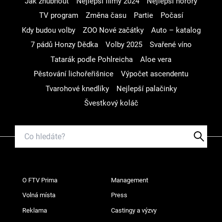
Jak zhubnout
Nejlepší filmy 2024
Nejlepší horory
TV program
Změna času
Partie
Počasí
Kdy budou volby
ZOO Nové začátky
Auto – katalog
7 pádů Honzy Dědka
Volby 2025
Svařené víno
Tatarák podle Pohlreicha
Aloe vera
Pěstování lichořeřišnice
Výpočet ascendentu
Tvarohové knedlíky
Nejlepší palačinky
Švestkový koláč
O FTV Prima
Management
Volná místa
Press
Reklama
Castingy a výzvy