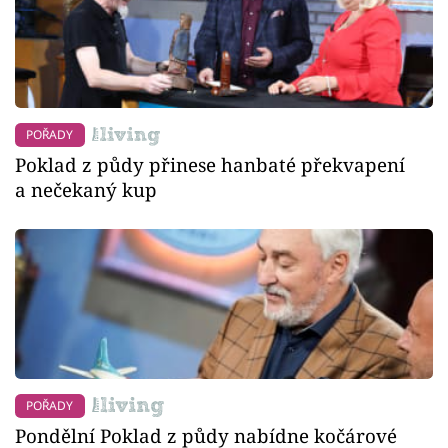
POŘADY
Poklad z půdy přinese hanbaté překvapení
a nečekaný kup
POŘADY
Pondělní Poklad z půdy nabídne kočárové