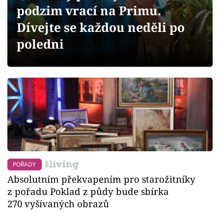
Sledujte prima+
podzim vrací na Primu.
Dívejte se každou neděli po
Přihlášení
poledni
Sledujte nás
POŘADY
Absolutním překvapením pro starožitníky
z pořadu Poklad z půdy bude sbírka
270 vyšívaných obrazů