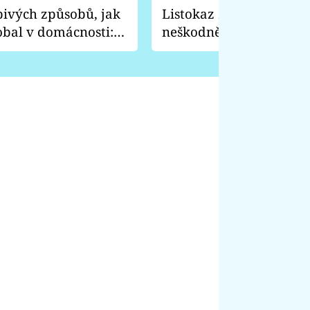
pivých způsobů, jak
Listokaz zahradní vyp
obal v domácnosti:
neškodně, ale je to prev
 nože a vydrhne
před tímhle broukem c
rostliny