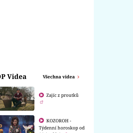
P Videa
Všechna videa
Zajíc z proutků
KOZOROH -
Týdenní horoskop od