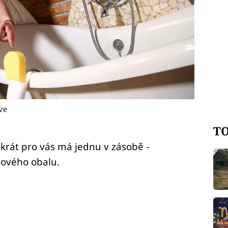
ve
TO
okrát pro vás má jednu v zásobě -
tového obalu.