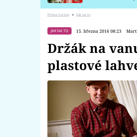
požáru
Prima Living
■
Jak na to
15. března 2016 08:23
Mart
JAK NA TO
Držák na van
plastové lahv