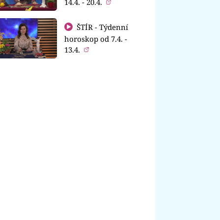
14.4. - 20.4.
ŠTÍR - Týdenní
horoskop od 7.4. -
13.4.