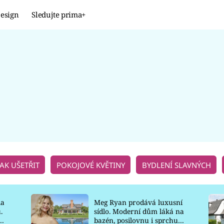
esign
Sledujte prima+
Design
TRENDY
JAK NA TO
PROMĚNY
NAŠE TIPY
JAK UŠETŘIT
POKOJOVÉ KVĚTINY
BYDLENÍ SLAVNÝCH
la
Meg Ryan prodává luxusní
.
sídlo. Moderní dům láká na
o
bazén, posilovnu i sprchu