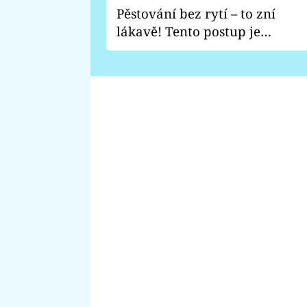
Pěstování bez rytí – to zní
lákavě! Tento postup je
vhodný jen pro některé
zahrady