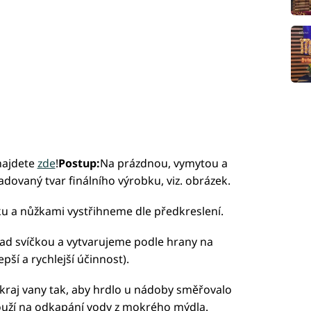
najdete
zde
!
Postup:
Na prázdnou, vymytou a
ovaný tvar finálního výrobku, viz. obrázek.
u a nůžkami vystřihneme dle předkreslení.
d svíčkou a vytvarujeme podle hrany na
pší a rychlejší účinnost).
aj vany tak, aby hrdlo u nádoby směřovalo
ouží na odkapání vody z mokrého mýdla.