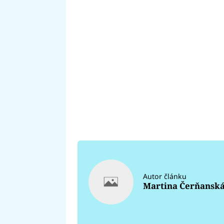
Autor článku
Martina Čerňansk