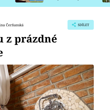
pro psy
ina Čerňanská
SDÍLET
u z prázdné
e