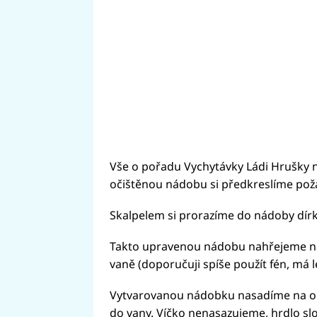
Vše o pořadu Vychytávky Ládi Hrušky 
očištěnou nádobu si předkreslíme požad
Skalpelem si prorazíme do nádoby dírk
Takto upravenou nádobu nahřejeme na
vaně (doporučuji spíše použít fén, má le
Vytvarovanou nádobku nasadíme na okr
do vany. Víčko nenasazujeme, hrdlo sl