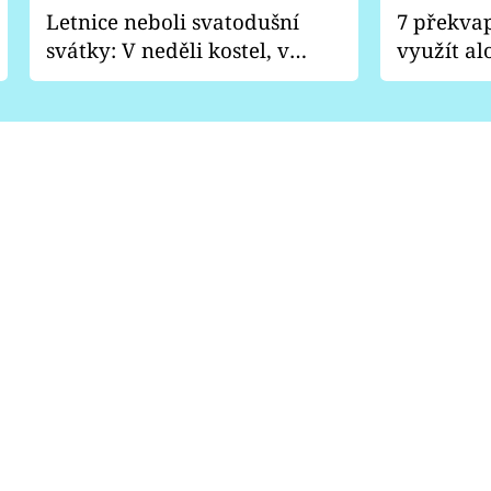
Letnice neboli svatodušní
7 překva
svátky: V neděli kostel, v
využít al
pondělí zábava
Nabrousí
nádobí