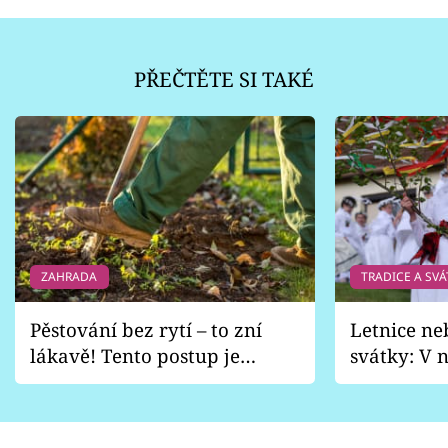
PŘEČTĚTE SI TAKÉ
ZAHRADA
TRADICE A SVÁ
Pěstování bez rytí – to zní
Letnice ne
lákavě! Tento postup je
svátky: V n
vhodný jen pro některé
pondělí z
zahrady