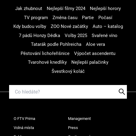
Jak zhubnout
Nejlepší filmy 2024
Nejlepší horory
TV program
Změna času
Partie
Počasí
Kdy budou volby
ZOO Nové začátky
Auto – katalog
7 pádů Honzy Dědka
Volby 2025
Svařené víno
Tatarák podle Pohlreicha
Aloe vera
Pěstování lichořeřišnice
Výpočet ascendentu
Tvarohové knedlíky
Nejlepší palačinky
Švestkový koláč
O FTV Prima
Management
Volná místa
Press