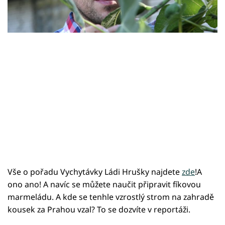
Sledujte prima+
Přihlášení
Sledujte nás
Vše o pořadu Vychytávky Ládi Hrušky najdete
zde
!A
ono ano! A navíc se můžete naučit připravit fíkovou
marmeládu. A kde se tenhle vzrostlý strom na zahradě
kousek za Prahou vzal? To se dozvíte v reportáži.