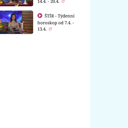
14.4. - 20.4.
ŠTÍR - Týdenní
horoskop od 7.4. -
13.4.