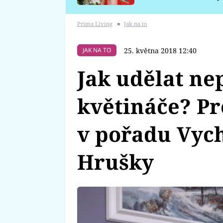
požáru
Prima Living
■
Jak na to
25. května 2018 12:40
JAK NA TO
Jak udělat n
květináče? P
v pořadu Vyc
Hrušky