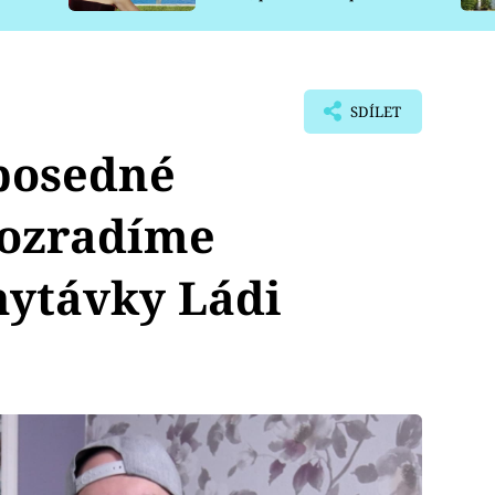
pro psy
SDÍLET
eposedné
rozradíme
hytávky Ládi