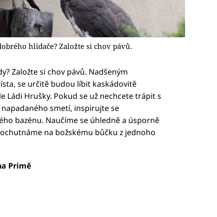
obrého hlídače? Založte si chov pávů.
dy? Založte si chov pávů. Nadšeným
ta, se určitě budou líbit kaskádovitě
Ládi Hrušky. Pokud se už nechcete trápit s
napadaného smetí, inspirujte se
ého bazénu. Naučíme se úhledně a úsporně
si pochutnáme na božskému bůčku z jednoho
 na Primě