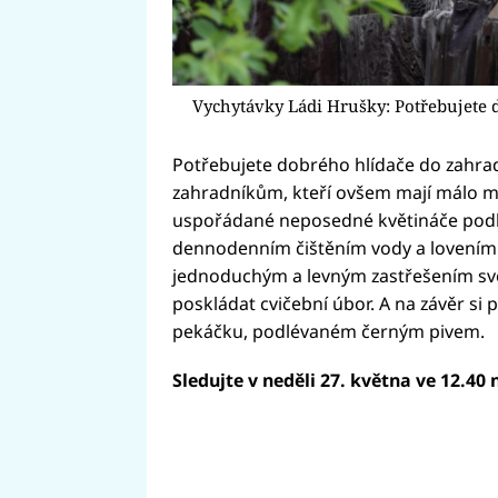
Vychytávky Ládi Hrušky: Potřebujete d
Potřebujete dobrého hlídače do zahra
zahradníkům, kteří ovšem mají málo mís
uspořádané neposedné květináče podle 
dennodenním čištěním vody a lovením 
jednoduchým a levným zastřešením sv
poskládat cvičební úbor. A na závěr 
pekáčku, podlévaném černým pivem.
Sledujte v neděli 27. května ve 12.40