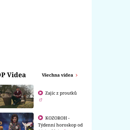
P Videa
Všechna videa
Zajíc z proutků
KOZOROH -
Týdenní horoskop od