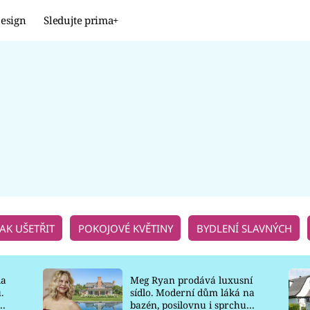
esign
Sledujte prima+
Design
TRENDY
JAK NA TO
PROMĚNY
NAŠE TIPY
JAK UŠETŘIT
POKOJOVÉ KVĚTINY
BYDLENÍ SLAVNÝCH
la
Meg Ryan prodává luxusní
.
sídlo. Moderní dům láká na
o
bazén, posilovnu i sprchu