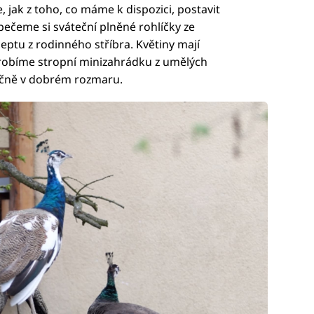
ak z toho, co máme k dispozici, postavit
ečeme si sváteční plněné rohlíčky ze
ptu z rodinného stříbra. Květiny mají
 vyrobíme stropní minizahrádku z umělých
očně v dobrém rozmaru.