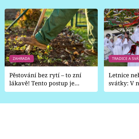
ZAHRADA
TRADICE A SVÁ
Pěstování bez rytí – to zní
Letnice ne
lákavě! Tento postup je
svátky: V n
vhodný jen pro některé
pondělí z
zahrady