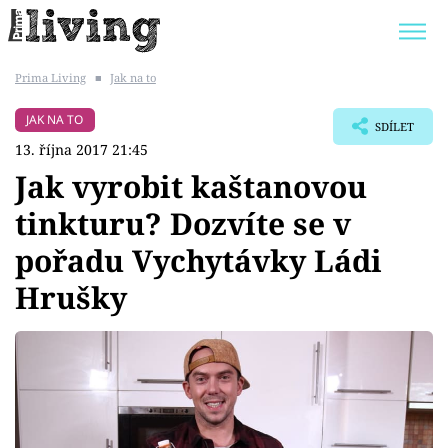
Prima Living
■
Jak na to
Trendy:
JAK UŠETŘIT
POKOJOVÉ KVĚTINY
JAK NA TO
SDÍLET
BYDLENÍ SLAVNÝCH
ZAHRADA
13. října 2017 21:45
Jak vyrobit kaštanovou
tinkturu? Dozvíte se v
pořadu Vychytávky Ládi
Témata
Hrušky
Bydlení
Zahrada
Design