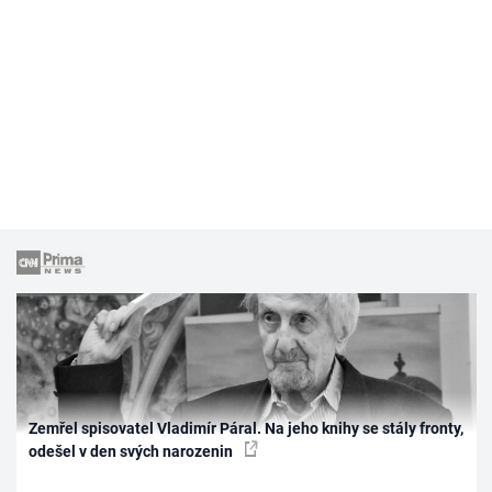
Zemřel spisovatel Vladimír Páral. Na jeho knihy se stály fronty,
odešel v den svých narozenin