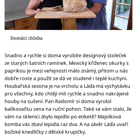
Domácí chleba
Snadno a rychle si doma vyrobíte designový stoleček
ze starých šatních ramínek. Mexický kříženec okurky s
paprikou je mezi veřejností málo známý, přitom u nás
dobře roste a použít se dá ve studené i teplé kuchyni.
Houbařská sezona je na vrcholu a Láďa má vychytávku
pro všechny, kdo chtějí mít rychle a snadno nakrájené
houby na sušení. Pan Radomír si doma vyrobil
balíkovačku sena na ruční pohon. Také se vám stalo, že
vám na sklenici zbylo lepidlo po etiketě? Majolková
bomba vás zbaví lepidla raz dva. A na závěr Láďa uvaří
božské knedlíčky z dětské krupičky.