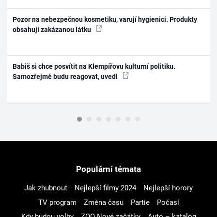
Pozor na nebezpečnou kosmetiku, varují hygienici. Produkty
obsahují zakázanou látku
Babiš si chce posvítit na Klempířovu kulturní politiku.
Samozřejmě budu reagovat, uvedl
Populární témata
Jak zhubnout
Nejlepší filmy 2024
Nejlepší horory
TV program
Změna času
Partie
Počasí
Kdy budou volby
ZOO Nové začátky
Auto – katalog