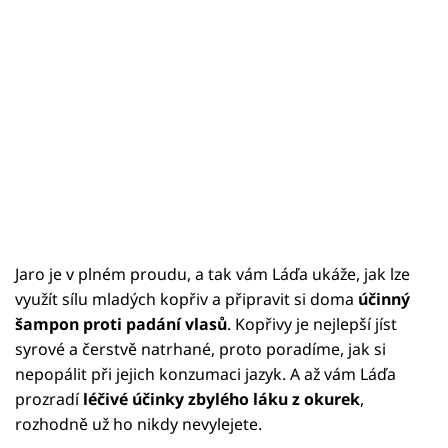
Jaro je v plném proudu, a tak vám Láďa ukáže, jak lze
využít sílu mladých kopřiv a připravit si doma
účinný
šampon proti padání vlasů
. Kopřivy je nejlepší jíst
syrové a čerstvě natrhané, proto poradíme, jak si
nepopálit při jejich konzumaci jazyk. A až vám Láďa
prozradí
léčivé účinky zbylého láku z okurek
,
rozhodně už ho nikdy nevylejete.