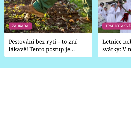
ZAHRADA
TRADICE A SVÁ
Pěstování bez rytí – to zní
Letnice ne
lákavě! Tento postup je
svátky: V n
vhodný jen pro některé
pondělí z
zahrady