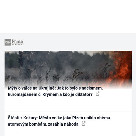
Mýty o válce na Ukrajině: Jak to bylo s nacismem,
Euromajdanem či Krymem a kdo je diktátor?
Štěstí z Kokury: Město velké jako Plzeň uniklo oběma
atomovým bombám, zasáhla náhoda