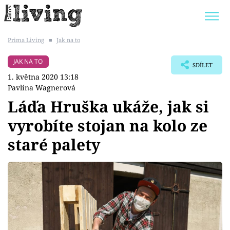
Prima Living
■
Jak na to
Trendy:
JAK UŠETŘIT
POKOJOVÉ KVĚTINY
JAK NA TO
SDÍLET
BYDLENÍ SLAVNÝCH
ZAHRADA
1. května 2020 13:18
Pavlína Wagnerová
Láďa Hruška ukáže, jak si
vyrobíte stojan na kolo ze
Témata
staré palety
Bydlení
Zahrada
Design