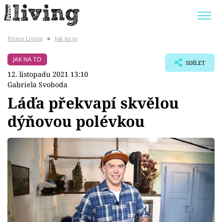
Prima Living
■
Jak na to
Trendy:
JAK UŠETŘIT
POKOJOVÉ KVĚTINY
JAK NA TO
SDÍLET
BYDLENÍ SLAVNÝCH
ZAHRADA
12. listopadu 2021 13:10
Gabriela Svoboda
Láďa překvapí skvělou
dýňovou polévkou
Témata
Bydlení
Zahrada
Design