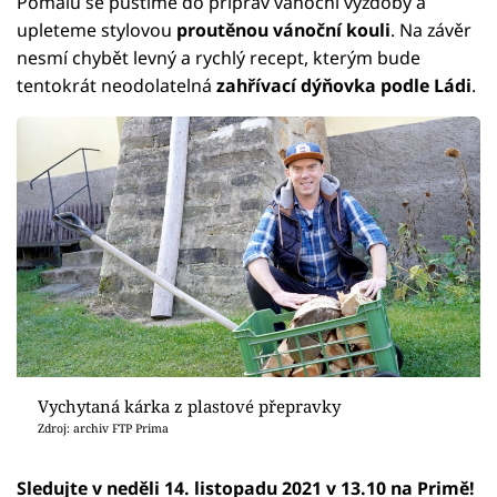
Pomalu se pustíme do příprav vánoční výzdoby a
upleteme stylovou
proutěnou vánoční kouli
. Na závěr
nesmí chybět levný a rychlý recept, kterým bude
tentokrát neodolatelná
zahřívací dýňovka podle Ládi
.
Vychytaná kárka z plastové přepravky
Zdroj: archiv FTP Prima
Sledujte v neděli 14. listopadu 2021 v 13.10 na Primě!