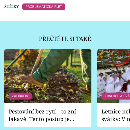
ŠTÍTKY
PROBLEMATICKÁ PLEŤ
PŘEČTĚTE SI TAKÉ
ZAHRADA
TRADICE A SVÁ
Pěstování bez rytí – to zní
Letnice ne
lákavě! Tento postup je
svátky: V n
vhodný jen pro některé
pondělí z