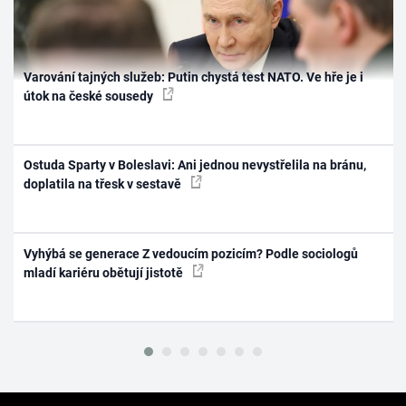
Varování tajných služeb: Putin chystá test NATO. Ve hře je i
útok na české sousedy
Ostuda Sparty v Boleslavi: Ani jednou nevystřelila na bránu,
doplatila na třesk v sestavě
Vyhýbá se generace Z vedoucím pozicím? Podle sociologů
mladí kariéru obětují jistotě