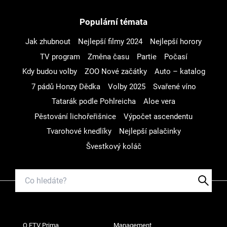
Populární témata
Jak zhubnout
Nejlepší filmy 2024
Nejlepší horory
TV program
Změna času
Partie
Počasí
Kdy budou volby
ZOO Nové začátky
Auto – katalog
7 pádů Honzy Dědka
Volby 2025
Svařené víno
Tatarák podle Pohlreicha
Aloe vera
Pěstování lichořeřišnice
Výpočet ascendentu
Tvarohové knedlíky
Nejlepší palačinky
Švestkový koláč
O FTV Prima
Management