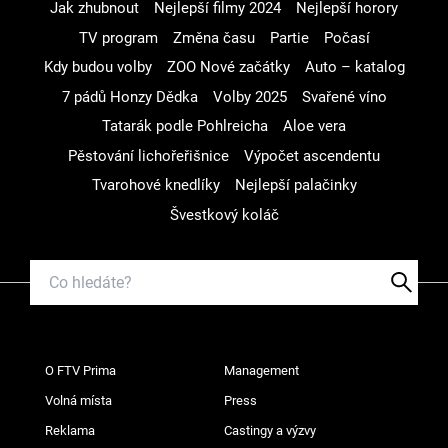
Jak zhubnout
Nejlepší filmy 2024
Nejlepší horory
TV program
Změna času
Partie
Počasí
Kdy budou volby
ZOO Nové začátky
Auto – katalog
7 pádů Honzy Dědka
Volby 2025
Svařené víno
Tatarák podle Pohlreicha
Aloe vera
Pěstování lichořeřišnice
Výpočet ascendentu
Tvarohové knedlíky
Nejlepší palačinky
Švestkový koláč
O FTV Prima
Management
Volná místa
Press
Reklama
Castingy a výzvy