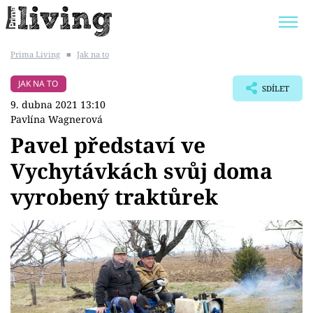
Prima Living
■
Jak na to
Trendy:
JAK UŠETŘIT
POKOJOVÉ KVĚTINY
JAK NA TO
SDÍLET
BYDLENÍ SLAVNÝCH
ZAHRADA
9. dubna 2021 13:10
Pavlína Wagnerová
Pavel představí ve
Vychytávkách svůj doma
Témata
vyrobený traktůrek
Bydlení
Zahrada
Design