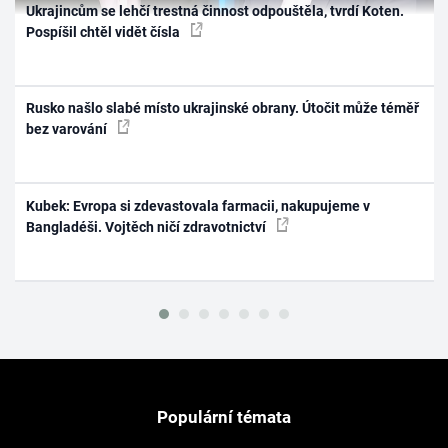
Ukrajincům se lehčí trestná činnost odpouštěla, tvrdí Koten.
Pospíšil chtěl vidět čísla
Rusko našlo slabé místo ukrajinské obrany. Útočit může téměř
bez varování
Kubek: Evropa si zdevastovala farmacii, nakupujeme v
Bangladéši. Vojtěch ničí zdravotnictví
Populární témata