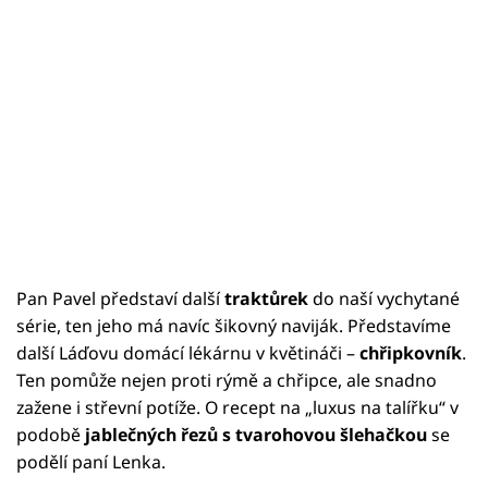
Pan Pavel představí další
traktůrek
do naší vychytané
série, ten jeho má navíc šikovný naviják. Představíme
další Láďovu domácí lékárnu v květináči –
chřipkovník
.
Ten pomůže nejen proti rýmě a chřipce, ale snadno
zažene i střevní potíže. O recept na „luxus na talířku“ v
podobě
jablečných řezů s tvarohovou šlehačkou
se
podělí paní Lenka.