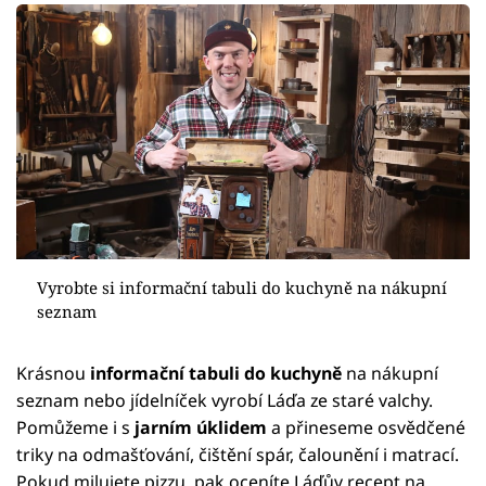
Vyrobte si informační tabuli do kuchyně na nákupní
seznam
Krásnou
informační tabuli do kuchyně
na nákupní
seznam nebo jídelníček vyrobí Láďa ze staré valchy.
Pomůžeme i s
jarním úklidem
a přineseme osvědčené
triky na odmašťování, čištění spár, čalounění i matrací.
Pokud milujete pizzu, pak oceníte Láďův recept na