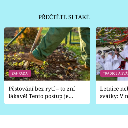
PŘEČTĚTE SI TAKÉ
ZAHRADA
TRADICE A SVÁ
Pěstování bez rytí – to zní
Letnice ne
lákavě! Tento postup je
svátky: V n
vhodný jen pro některé
pondělí z
zahrady