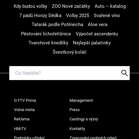
Kdy budou volby
ZOO Nové začátky
Auto – katalog
7 pádů Honzy Dědka
Volby 2025
Svařené víno
Tatarák podle Pohlreicha
Aloe vera
Pěstování lichořeřišnice
Výpočet ascendentu
Tvarohové knedlíky
Nejlepší palačinky
Švestkový koláč
O FTV Prima
Management
Volná místa
Press
Reklama
Castingy a výzvy
HbbTV
Kontakty
Podmínky užívání
Zpracování osobních údajů