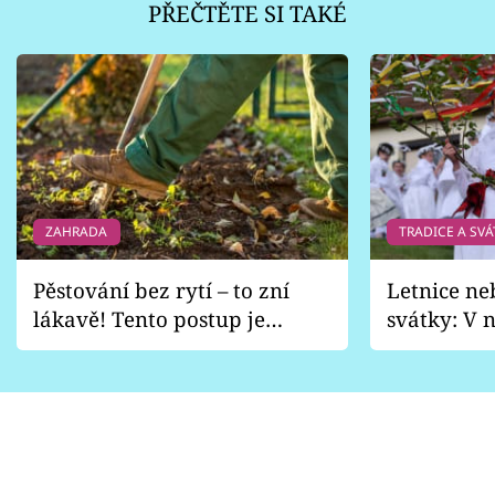
PŘEČTĚTE SI TAKÉ
ZAHRADA
TRADICE A SVÁ
Pěstování bez rytí – to zní
Letnice ne
lákavě! Tento postup je
svátky: V n
vhodný jen pro některé
pondělí z
zahrady