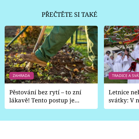
PŘEČTĚTE SI TAKÉ
ZAHRADA
TRADICE A SVÁ
Pěstování bez rytí – to zní
Letnice ne
lákavě! Tento postup je
svátky: V n
vhodný jen pro některé
pondělí z
zahrady