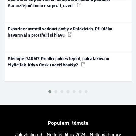
Samozřejmě budu reagovat, uvedl
Expartner usmrtil vedoucí pošty v Dalovicích. Při útěku
havaroval a prostřelil si hlavu
Sledujte RADAR: Prudký pokles teplot, pak atakování
čtyřicítek. Kdy v Česku udeří bouřky?
Populární témata
Jak zhubnout
Nejlepší filmy 2024
Nejlepší horory