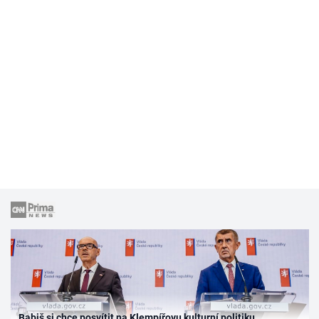
Babiš si chce posvítit na Klempířovu kulturní politiku.