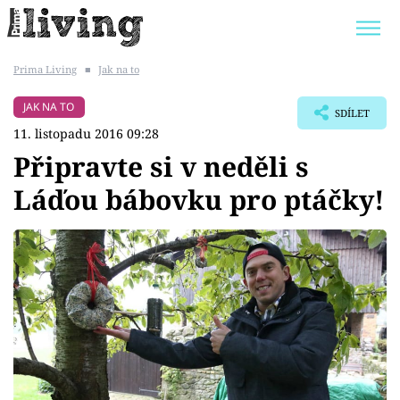
Prima Living
■
Jak na to
Trendy:
JAK UŠETŘIT
POKOJOVÉ KVĚTINY
JAK NA TO
SDÍLET
BYDLENÍ SLAVNÝCH
ZAHRADA
11. listopadu 2016 09:28
Připravte si v neděli s
Láďou bábovku pro ptáčky!
Témata
Bydlení
Zahrada
Design