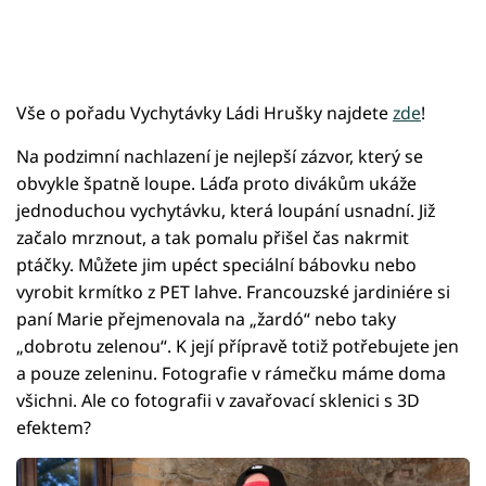
Vše o pořadu Vychytávky Ládi Hrušky najdete
zde
!
Na podzimní nachlazení je nejlepší zázvor, který se
obvykle špatně loupe. Láďa proto divákům ukáže
jednoduchou vychytávku, která loupání usnadní. Již
začalo mrznout, a tak pomalu přišel čas nakrmit
ptáčky. Můžete jim upéct speciální bábovku nebo
vyrobit krmítko z PET lahve. Francouzské jardiniére si
paní Marie přejmenovala na „žardó“ nebo taky
„dobrotu zelenou“. K její přípravě totiž potřebujete jen
a pouze zeleninu. Fotografie v rámečku máme doma
všichni. Ale co fotografii v zavařovací sklenici s 3D
efektem?