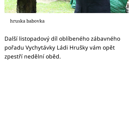
Sledujte prima+
Přihlášení
hruska babovka
Další listopadový díl oblíbeného zábavného
Sledujte nás
pořadu Vychytávky Ládi Hrušky vám opět
zpestří nedělní oběd.