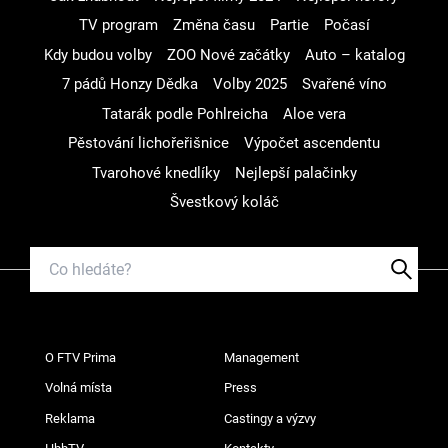
TV program
Změna času
Partie
Počasí
Kdy budou volby
ZOO Nové začátky
Auto – katalog
7 pádů Honzy Dědka
Volby 2025
Svařené víno
Tatarák podle Pohlreicha
Aloe vera
Pěstování lichořeřišnice
Výpočet ascendentu
Tvarohové knedlíky
Nejlepší palačinky
Švestkový koláč
O FTV Prima
Management
Volná místa
Press
Reklama
Castingy a výzvy