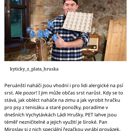
kyticky_z_plata_hruska
Peruánští naháči jsou vhodní i pro lidi alergické na psí
srst. Ale pozor! I jim může občas srst narůst. Kdy se to
stává, jak obléct naháče na zimu a jak vyrobit hračku
pro psy z tenisáku a staré ponožky, poradíme v
dnešních Vychytávkách Ládi Hrušky. PET lahve jsou
téměř nezničitelné a jejich využití je široké. Pan
Miroslav si z nich speciální řezačkou vyrábí provázek.