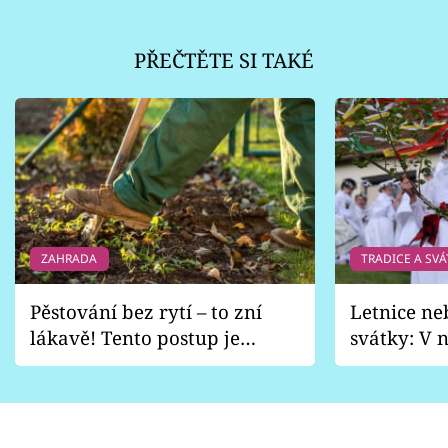
PŘEČTĚTE SI TAKÉ
ZAHRADA
TRADICE A SVÁ
Pěstování bez rytí – to zní
Letnice ne
lákavě! Tento postup je
svátky: V n
vhodný jen pro některé
pondělí z
zahrady