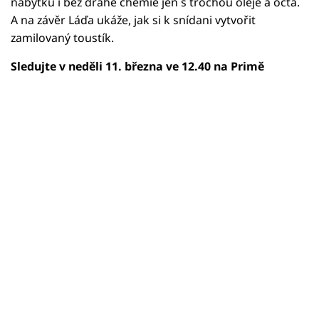
nábytku i bez drahé chemie jen s trochou oleje a octa.
A na závěr Láďa ukáže, jak si k snídani vytvořit
zamilovaný toustík.
Sledujte v neděli 11. března ve 12.40 na Primě