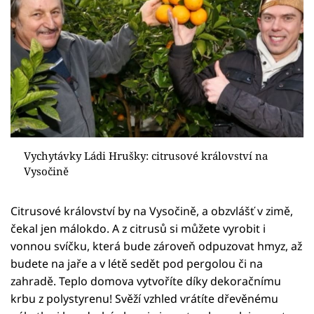
Vychytávky Ládi Hrušky: citrusové království na
Vysočině
Citrusové království by na Vysočině, a obzvlášť v zimě,
čekal jen málokdo. A z citrusů si můžete vyrobit i
vonnou svíčku, která bude zároveň odpuzovat hmyz, až
budete na jaře a v létě sedět pod pergolou či na
zahradě. Teplo domova vytvoříte díky dekoračnímu
krbu z polystyrenu! Svěží vzhled vrátíte dřevěnému