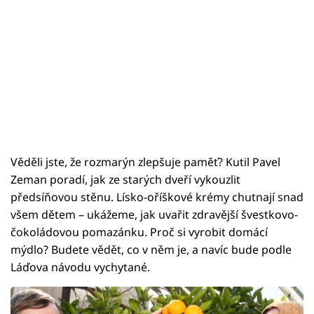
Věděli jste, že rozmarýn zlepšuje paměť? Kutil Pavel
Zeman poradí, jak ze starých dveří vykouzlit
předsíňovou stěnu. Lísko-oříškové krémy chutnají snad
všem dětem – ukážeme, jak uvařit zdravější švestkovo-
čokoládovou pomazánku. Proč si vyrobit domácí
mýdlo? Budete vědět, co v něm je, a navíc bude podle
Láďova návodu vychytané.