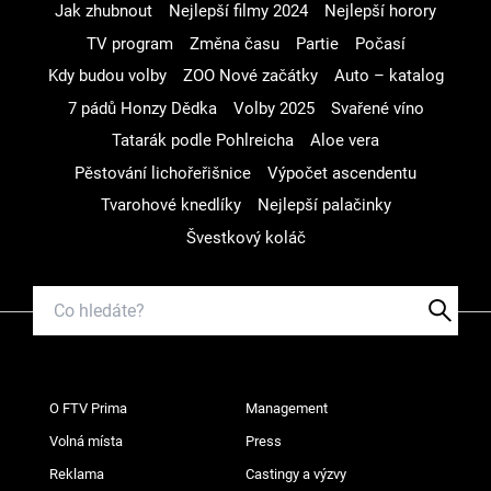
Jak zhubnout
Nejlepší filmy 2024
Nejlepší horory
TV program
Změna času
Partie
Počasí
Kdy budou volby
ZOO Nové začátky
Auto – katalog
7 pádů Honzy Dědka
Volby 2025
Svařené víno
Tatarák podle Pohlreicha
Aloe vera
Pěstování lichořeřišnice
Výpočet ascendentu
Tvarohové knedlíky
Nejlepší palačinky
Švestkový koláč
O FTV Prima
Management
Volná místa
Press
Reklama
Castingy a výzvy