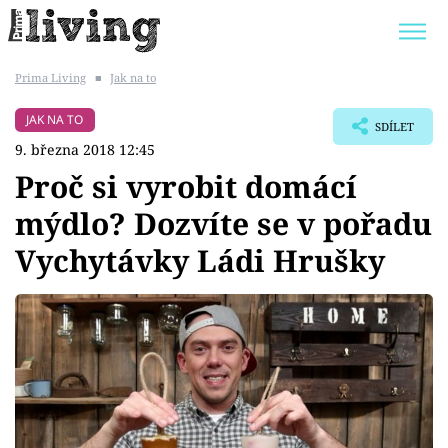
Prima Living
■
Jak na to
Trendy:
JAK UŠETŘIT
POKOJOVÉ KVĚTINY
JAK NA TO
SDÍLET
BYDLENÍ SLAVNÝCH
ZAHRADA
9. března 2018 12:45
Proč si vyrobit domácí
mýdlo? Dozvíte se v pořadu
Vychytávky Ládi Hrušky
Témata
Bydlení
Zahrada
Design