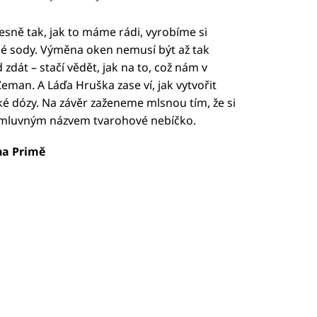
sně tak, jak to máme rádi, vyrobíme si
dlé sody. Výměna oken nemusí být až tak
 zdát – stačí vědět, jak na to, což nám v
man. A Láďa Hruška zase ví, jak vytvořit
ké dózy. Na závěr zaženeme mlsnou tím, že si
ýmluvným názvem tvarohové nebíčko.
 na Primě