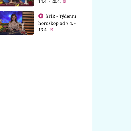
14.4. - 20.4.
ŠTÍR - Týdenní
horoskop od 7.4. -
13.4.