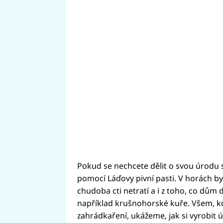
Pokud se nechcete dělit o svou úrodu se
pomocí Láďovy pivní pasti. V horách by
chudoba cti netratí a i z toho, co dům d
například krušnohorské kuře. Všem, kdo
zahrádkaření, ukážeme, jak si vyrobit ú