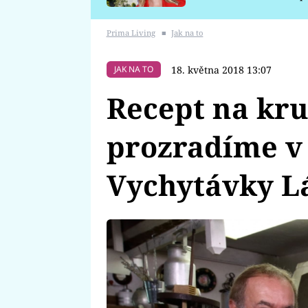
požáru
Prima Living
■
Jak na to
18. května 2018 13:07
JAK NA TO
Recept na kr
prozradíme v
Vychytávky L