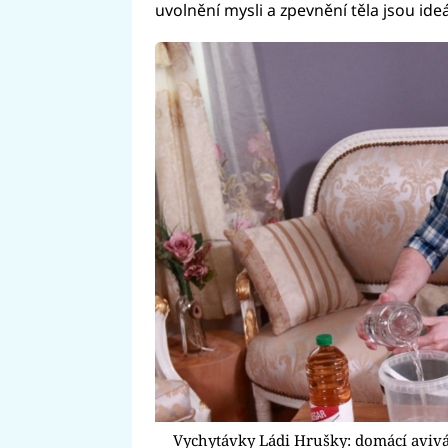
uvolnění mysli a zpevnění těla jsou ide
Vychytávky Ládi Hrušky: domácí aviváž