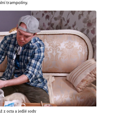
ální trampolíny.
 z octa a jedlé sody