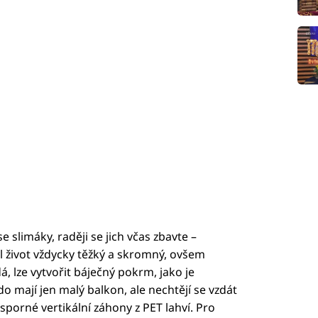
 slimáky, raději se jich včas zbavte –
l život vždycky těžký a skromný, ovšem
á, lze vytvořit báječný pokrm, jako je
 mají jen malý balkon, ale nechtějí se vzdát
sporné vertikální záhony z PET lahví. Pro