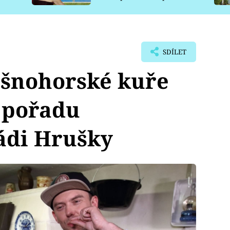
pro psy
SDÍLET
ušnohorské kuře
 pořadu
ádi Hrušky