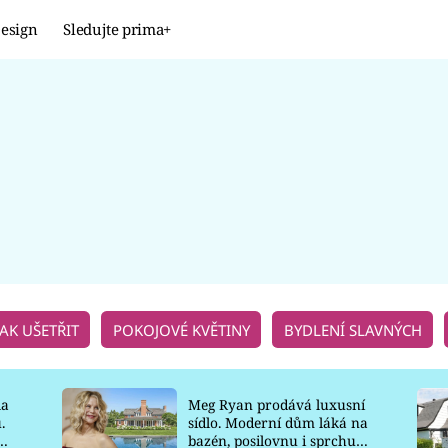
esign
Sledujte prima+
Design
TRENDY
JAK NA TO
PROMĚNY
NAŠE TIPY
JAK UŠETŘIT
POKOJOVÉ KVĚTINY
BYDLENÍ SLAVNÝCH
la
Meg Ryan prodává luxusní
.
sídlo. Moderní dům láká na
o
bazén, posilovnu i sprchu