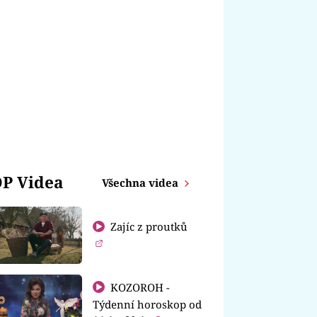
P Videa
Všechna videa
Zajíc z proutků
KOZOROH -
Týdenní horoskop od