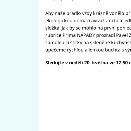
Aby naše prádlo vždy krásně vonělo pře
ekologickou domácí aviváž z octa a je
složitá, jak by se mohlo na první pohled
rubrice Prima NÁPADY prozradí Pavel Ze
samolepicí štítky na skleněné kuchyňs
upečeme rychlou a lehkou buchta s v
Sledujte v neděli 20. května ve 12.50