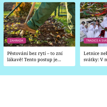
ZAHRADA
TRADICE A SVÁ
Pěstování bez rytí – to zní
Letnice ne
lákavě! Tento postup je
svátky: V n
vhodný jen pro některé
pondělí z
zahrady