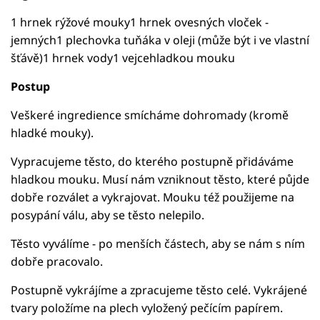
1 hrnek rýžové mouky1 hrnek ovesných vloček -
jemných1 plechovka tuňáka v oleji (může být i ve vlastní
šťávě)1 hrnek vody1 vejcehladkou mouku
Postup
Veškeré ingredience smícháme dohromady (kromě
hladké mouky).
Vypracujeme těsto, do kterého postupně přidáváme
hladkou mouku. Musí nám vzniknout těsto, které půjde
dobře rozválet a vykrajovat. Mouku též použijeme na
posypání válu, aby se těsto nelepilo.
Těsto vyválíme - po menších částech, aby se nám s ním
dobře pracovalo.
Postupně vykrájíme a zpracujeme těsto celé. Vykrájené
tvary položíme na plech vyložený pečícím papírem.