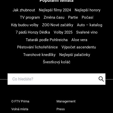
Populární témata
Jak zhubnout
Nejlepší filmy 2024
Nejlepší horory
TV program
Změna času
Partie
Počasí
Kdy budou volby
ZOO Nové začátky
Auto – katalog
7 pádů Honzy Dědka
Volby 2025
Svařené víno
Tatarák podle Pohlreicha
Aloe vera
Pěstování lichořeřišnice
Výpočet ascendentu
Tvarohové knedlíky
Nejlepší palačinky
Švestkový koláč
O FTV Prima
Management
Volná místa
Press