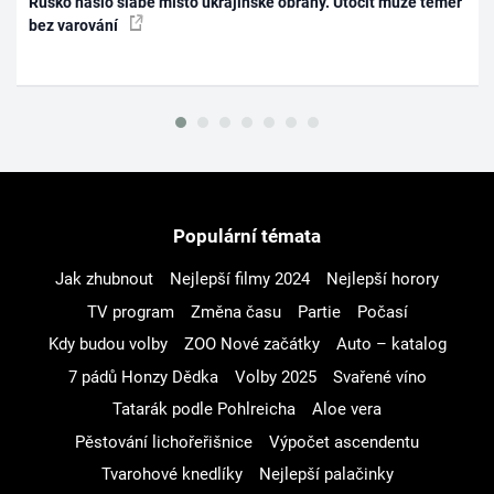
Rusko našlo slabé místo ukrajinské obrany. Útočit může téměř
bez varování
Populární témata
Jak zhubnout
Nejlepší filmy 2024
Nejlepší horory
TV program
Změna času
Partie
Počasí
Kdy budou volby
ZOO Nové začátky
Auto – katalog
7 pádů Honzy Dědka
Volby 2025
Svařené víno
Tatarák podle Pohlreicha
Aloe vera
Pěstování lichořeřišnice
Výpočet ascendentu
Tvarohové knedlíky
Nejlepší palačinky