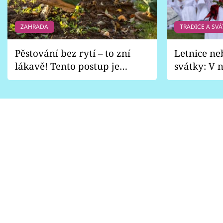
ZAHRADA
TRADICE A SVÁ
Pěstování bez rytí – to zní
Letnice ne
lákavě! Tento postup je
svátky: V n
vhodný jen pro některé
pondělí z
zahrady