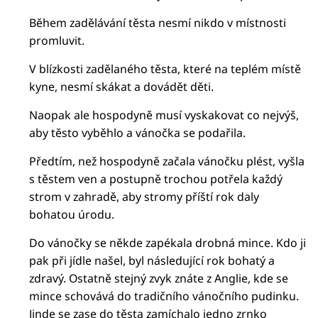
Během zadělávání těsta nesmí nikdo v místnosti
promluvit.
V blízkosti zadělaného těsta, které na teplém místě
kyne, nesmí skákat a dovádět děti.
Naopak ale hospodyně musí vyskakovat co nejvýš,
aby těsto vyběhlo a vánočka se podařila.
Předtím, než hospodyně začala vánočku plést, vyšla
s těstem ven a postupně trochou potřela každý
strom v zahradě, aby stromy příští rok daly
bohatou úrodu.
Do vánočky se někde zapékala drobná mince. Kdo ji
pak při jídle našel, byl následující rok bohatý a
zdravý. Ostatně stejný zvyk znáte z Anglie, kde se
mince schovává do tradičního vánočního pudinku.
Jinde se zase do těsta zamíchalo jedno zrnko