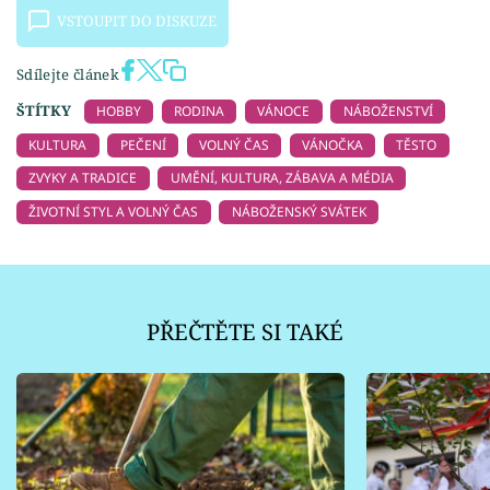
VSTOUPIT DO DISKUZE
Sdílejte článek
ŠTÍTKY
HOBBY
RODINA
VÁNOCE
NÁBOŽENSTVÍ
KULTURA
PEČENÍ
VOLNÝ ČAS
VÁNOČKA
TĚSTO
ZVYKY A TRADICE
UMĚNÍ, KULTURA, ZÁBAVA A MÉDIA
ŽIVOTNÍ STYL A VOLNÝ ČAS
NÁBOŽENSKÝ SVÁTEK
PŘEČTĚTE SI TAKÉ