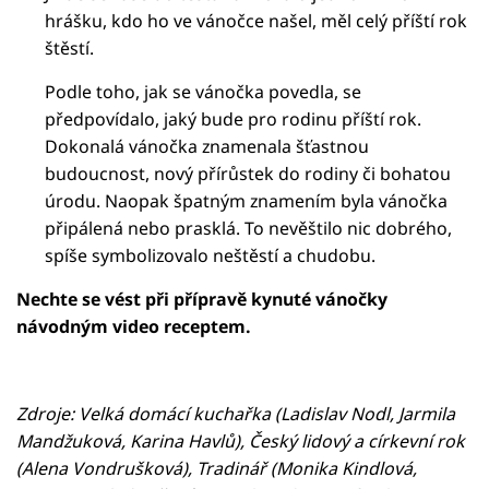
hrášku, kdo ho ve vánočce našel, měl celý příští rok
štěstí.
Podle toho, jak se vánočka povedla, se
předpovídalo, jaký bude pro rodinu příští rok.
Dokonalá vánočka znamenala šťastnou
budoucnost, nový přírůstek do rodiny či bohatou
úrodu. Naopak špatným znamením byla vánočka
připálená nebo prasklá. To nevěštilo nic dobrého,
spíše symbolizovalo neštěstí a chudobu.
Nechte se vést při přípravě kynuté vánočky
návodným video receptem.
Failed to fetch
Zdroje: Velká domácí kuchařka (Ladislav Nodl, Jarmila
Mandžuková, Karina Havlů), Český lidový a církevní rok
(Alena Vondrušková), Tradinář (Monika Kindlová,