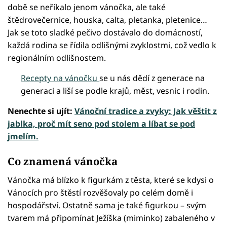
době se neříkalo jenom vánočka, ale také
štědrovečernice, houska, calta, pletanka, pletenice…
Jak se toto sladké pečivo dostávalo do domácností,
každá rodina se řídila odlišnými zvyklostmi, což vedlo k
regionálním odlišnostem.
Recepty na vánočku
se u nás dědí z generace na
generaci a liší se podle krajů, měst, vesnic i rodin.
Nenechte si ujít:
Vánoční tradice a zvyky: Jak věštit z
jablka, proč mít seno pod stolem a líbat se pod
jmelím.
Co znamená vánočka
Vánočka má blízko k figurkám z těsta, které se kdysi o
Vánocích pro štěstí rozvěšovaly po celém domě i
hospodářství. Ostatně sama je také figurkou – svým
tvarem má připomínat Ježíška (miminko) zabaleného v