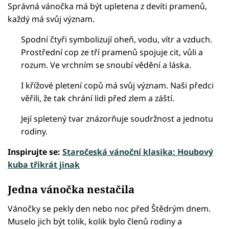
Správná vánočka má být upletena z devíti pramenů,
každý má svůj význam.
Spodní čtyři symbolizují oheň, vodu, vítr a vzduch.
Prostřední cop ze tří pramenů spojuje cit, vůli a
rozum. Ve vrchním se snoubí vědění a láska.
I křížové pletení copů má svůj význam. Naši předci
věřili, že tak chrání lidi před zlem a záští.
Její spletený tvar znázorňuje soudržnost a jednotu
rodiny.
Inspirujte se:
Staročeská vánoční klasika: Houbový
kuba třikrát jinak
Jedna vánočka nestačila
Vánočky se pekly den nebo noc před Štědrým dnem.
Muselo jich být tolik, kolik bylo členů rodiny a