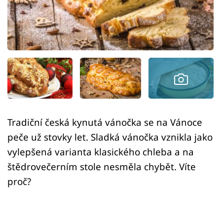
Sledujte prima+
Přihlášení
Sledujte nás
Tradiční česká kynutá vánočka se na Vánoce
peče už stovky let. Sladká vánočka vznikla jako
vylepšená varianta klasického chleba a na
štědrovečerním stole nesměla chybět. Víte
proč?