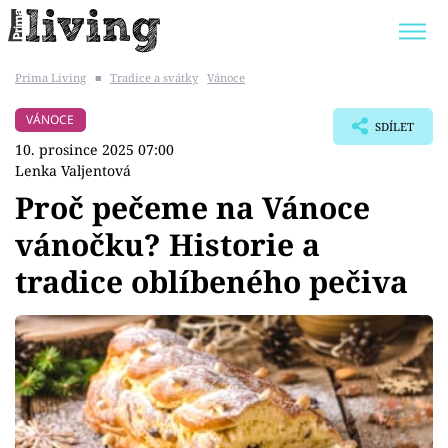
Prima Living
■
Tradice a svátky
Vánoce
Trendy:
JAK UŠETŘIT
POKOJOVÉ KVĚTINY
VÁNOCE
SDÍLET
BYDLENÍ SLAVNÝCH
ZAHRADA
10. prosince 2025 07:00
Lenka Valjentová
Proč pečeme na Vánoce
vánočku? Historie a
Témata
tradice oblíbeného pečiva
Bydlení
Zahrada
Design