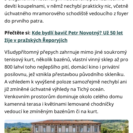
devíti koupelnami, v němž nechybí prakticky nic, včetně
úchvatného mramorového schodiště vedoucího z foyer
do prvního patra.
Přečtěte si:
Kde bydlí bavič Petr Novotný? Už 50 let
žije v pražských Řeporyjích
Všudypřítomný přepych zahrnuje mimo jiné soukromý
tenisový kurt, několik bazénů, vlastní vinný sklep až pro
800 lahví toho nejlepšího pití, domácí kino i privátní
posilovnu, jež vznikla přestavbou původního skleníku.
A vzhledem k vyvýšené poloze samozřejmě nechybí ani
již zmíněné úchvatné výhledy na Tichý oceán.
Venkovním prostorům dominuje okolo celého domu
kamenná terasa i květinami lemované chodníčky
vedoucí ke zmíněným bazénům či na kurt.