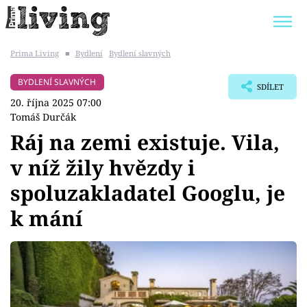
Prima Living
■
Bydlení
Bydlení slavných
Trendy:
JAK UŠETŘIT
POKOJOVÉ KVĚTINY
BYDLENÍ SLAVNÝCH
SDÍLET
BYDLENÍ SLAVNÝCH
ZAHRADA
20. října 2025 07:00
Tomáš Durčák
Ráj na zemi existuje. Vila,
v níž žily hvězdy i
Témata
spoluzakladatel Googlu, je
Bydlení
k mání
Zahrada
Design