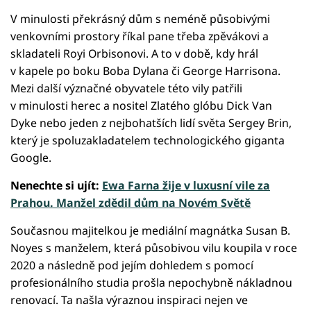
V minulosti překrásný dům s neméně působivými
venkovními prostory říkal pane třeba zpěvákovi a
skladateli Royi Orbisonovi. A to v době, kdy hrál
v kapele po boku Boba Dylana či George Harrisona.
Mezi další význačné obyvatele této vily patřili
v minulosti herec a nositel Zlatého glóbu Dick Van
Dyke nebo jeden z nejbohatších lidí světa Sergey Brin,
který je spoluzakladatelem technologického giganta
Google.
Nenechte si ujít:
Ewa Farna žije v luxusní vile za
Prahou. Manžel zdědil dům na Novém Světě
Současnou majitelkou je mediální magnátka Susan B.
Noyes s manželem, která působivou vilu koupila v roce
2020 a následně pod jejím dohledem s pomocí
profesionálního studia prošla nepochybně nákladnou
renovací. Ta našla výraznou inspiraci nejen ve