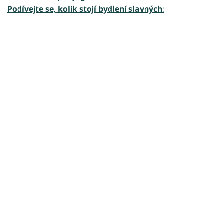
Podívejte se, kolik stojí bydlení slavných:
Failed to fetch