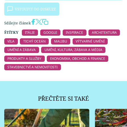
VSTOUPIT DO DISKUZE
Sdílejte článek
ŠTÍTKY
ITÁLIE
GOOGLE
INSPIRACE
ARCHITEKTURA
VILA
TICHÝ OCEÁN
MALIBU
VÝTVARNÉ UMĚNÍ
UMĚNÍ A ZÁBAVA
UMĚNÍ, KULTURA, ZÁBAVA A MÉDIA
PRODUKTY A SLUŽBY
EKONOMIKA, OBCHOD A FINANCE
STAVEBNICTVÍ A NEMOVITOSTI
PŘEČTĚTE SI TAKÉ