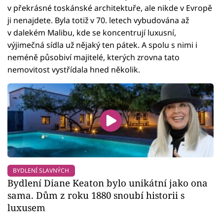
v překrásné toskánské architektuře, ale nikde v Evropě
ji nenajdete. Byla totiž v 70. letech vybudována až
v dalekém Malibu, kde se koncentrují luxusní,
výjimečná sídla už nějaký ten pátek. A spolu s nimi i
neméně působiví majitelé, kterých zrovna tato
nemovitost vystřídala hned několik.
BYDLENÍ SLAVNÝCH
Bydlení Diane Keaton bylo unikátní jako ona
sama. Dům z roku 1880 snoubí historii s
luxusem