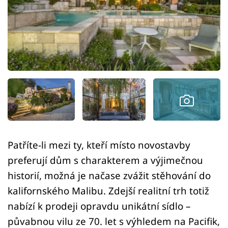
Sledujte prima+
Přihlášení
Sledujte nás
Patříte-li mezi ty, kteří místo novostavby
preferují dům s charakterem a výjimečnou
historií, možná je načase zvážit stěhování do
kalifornského Malibu. Zdejší realitní trh totiž
nabízí k prodeji opravdu unikátní sídlo –
půvabnou vilu ze 70. let s výhledem na Pacifik,