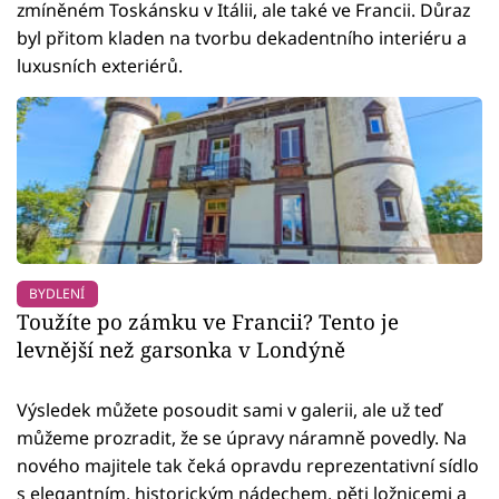
zmíněném Toskánsku v Itálii, ale také ve Francii. Důraz
byl přitom kladen na tvorbu dekadentního interiéru a
luxusních exteriérů.
BYDLENÍ
Toužíte po zámku ve Francii? Tento je
levnější než garsonka v Londýně
Výsledek můžete posoudit sami v galerii, ale už teď
můžeme prozradit, že se úpravy náramně povedly. Na
nového majitele tak čeká opravdu reprezentativní sídlo
s elegantním, historickým nádechem, pěti ložnicemi a