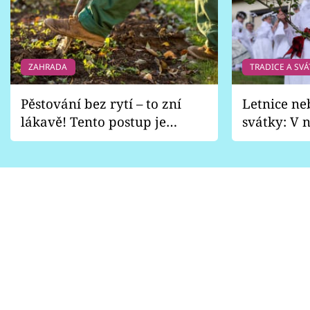
ZAHRADA
TRADICE A SVÁ
Pěstování bez rytí – to zní
Letnice ne
lákavě! Tento postup je
svátky: V n
vhodný jen pro některé
pondělí z
zahrady