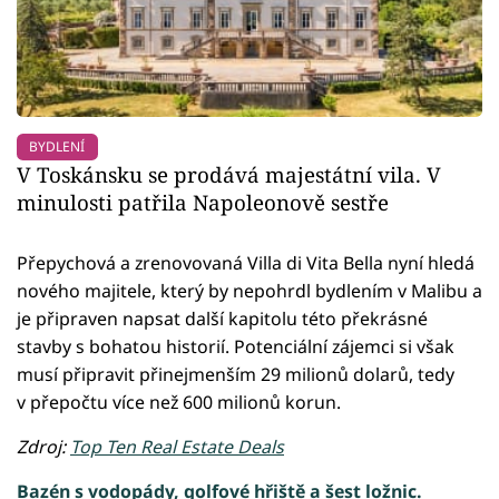
BYDLENÍ
V Toskánsku se prodává majestátní vila. V
minulosti patřila Napoleonově sestře
Přepychová a zrenovovaná Villa di Vita Bella nyní hledá
nového majitele, který by nepohrdl bydlením v Malibu a
je připraven napsat další kapitolu této překrásné
stavby s bohatou historií. Potenciální zájemci si však
musí připravit přinejmenším 29 milionů dolarů, tedy
v přepočtu více než 600 milionů korun.
Zdroj:
Top Ten Real Estate Deals
Bazén s vodopády, golfové hřiště a šest ložnic.