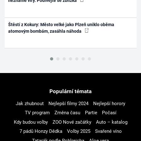
neznámé víry. Podívejte se zblízka
Štěstí z Kokury: Město velké jako Plzeň uniklo oběma
atomovým bombám, zasáhla náhoda
Populární témata
Jak zhubnout
Nejlepší filmy 2024
Nejlepší horory
TV program
Změna času
Partie
Počasí
Kdy budou volby
ZOO Nové začátky
Auto – katalog
7 pádů Honzy Dědka
Volby 2025
Svařené víno
Tatarák podle Pohlreicha
Aloe vera