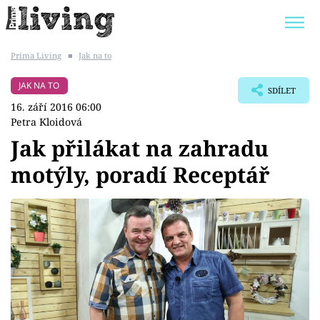
Prima Living
■
Jak na to
Trendy:
JAK UŠETŘIT
POKOJOVÉ KVĚTINY
JAK NA TO
SDÍLET
BYDLENÍ SLAVNÝCH
ZAHRADA
16. září 2016 06:00
Petra Kloidová
Jak přilákat na zahradu
motýly, poradí Receptář
Témata
Bydlení
Zahrada
Design