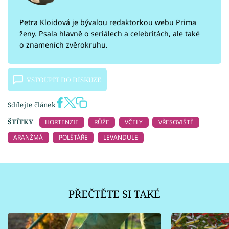
Petra Kloidová je bývalou redaktorkou webu Prima
ženy. Psala hlavně o seriálech a celebritách, ale také
o znameních zvěrokruhu.
VSTOUPIT DO DISKUZE
Sdílejte článek
ŠTÍTKY
HORTENZIE
RŮŽE
VČELY
VŘESOVIŠTĚ
ARANŽMÁ
POLŠTÁŘE
LEVANDULE
PŘEČTĚTE SI TAKÉ