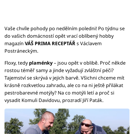
Vaše chvíle pohody po nedělním poledni! Po týdnu se
do vašich domácností opět vrací oblíbený hobby
magazín
VÁŠ PRIMA RECEPTÁŘ
s Václavem
Postráneckým.
Floxy, tedy
plaménky
– jsou opět v oblibě. Proč někde
rostou téměř samy a jinde vyžadují zvláštní péči?
Tajemství se skrývá v jejich barvě. Všichni chceme mít
krásně rozkvetlou zahradu, ale co na ni ještě přilákat
pestrobarevné motýly? Na co motýli letí a proč si
vysadit Komuli Davidovu, prozradí Jiří Paták.