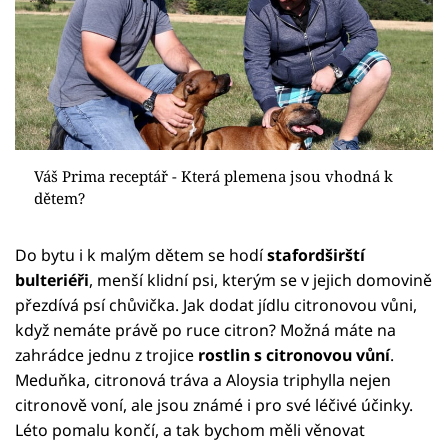
Váš Prima receptář - Která plemena jsou vhodná k
dětem?
Do bytu i k malým dětem se hodí
stafordširští
bulteriéři
, menší klidní psi, kterým se v jejich domovině
přezdívá psí chůvička. Jak dodat jídlu citronovou vůni,
když nemáte právě po ruce citron? Možná máte na
zahrádce jednu z trojice
rostlin s citronovou vůní
.
Meduňka, citronová tráva a Aloysia triphylla nejen
citronově voní, ale jsou známé i pro své léčivé účinky.
Léto pomalu končí, a tak bychom měli věnovat