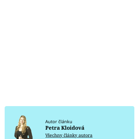
Autor článku
Petra Kloidová
Všechny články autora