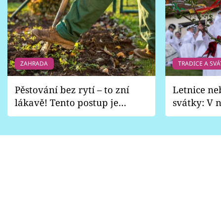
ZAHRADA
TRADICE A SVÁ
Pěstování bez rytí – to zní
Letnice ne
lákavě! Tento postup je
svátky: V n
vhodný jen pro některé
pondělí z
zahrady