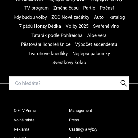
TV program
Změna času
Partie
Počasí
Kdy budou volby
ZOO Nové začátky
Auto – katalog
7 pádů Honzy Dědka
Volby 2025
Svařené víno
Tatarák podle Pohlreicha
Aloe vera
Pěstování lichořeřišnice
Výpočet ascendentu
Tvarohové knedlíky
Nejlepší palačinky
Švestkový koláč
O FTV Prima
Management
Volná místa
Press
Reklama
Castingy a výzvy