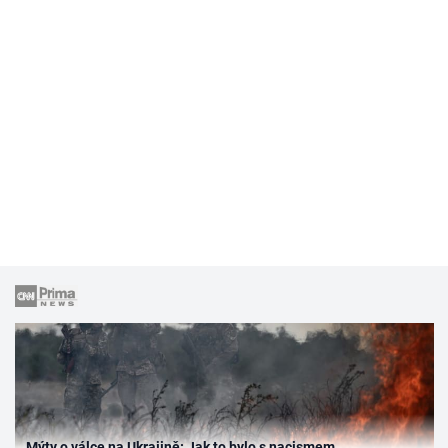
Mýty o válce na Ukrajině: Jak to bylo s nacismem,