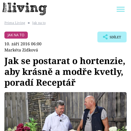
Prima Living
■
Jak na to
Trendy:
JAK UŠETŘIT
POKOJOVÉ KVĚTINY
JAK NA TO
SDÍLET
BYDLENÍ SLAVNÝCH
ZAHRADA
10. září 2016 06:00
Markéta Zídková
Jak se postarat o hortenzie,
aby krásně a modře kvetly,
Témata
poradí Receptář
Bydlení
Zahrada
Design