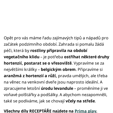
Opět pro vás máme řadu zajímavých tipů a nápadů pro
začátek podzimního období. Zahrada si pomalu žádá
péči, která by
rostliny připravila na období
vegetačního klidu
– je potřeba
ostříhat některé druhy
hortenzií, postarat se o vřesoviště
. Vypravíme se za
největšími králíky –
belgickým obrem
. Připravíme si
aranžmá z hortenzií a růží,
pravda umělých, ale třeba
na věnec na venkovní dveře jsou naprosto ideální. A
zpracujeme letošní
úrodu levandule
– proměníme ji ve
voňavé polštářky a podšálky. A abychom nezapomněli,
také se podíváme, jak se chovají
včely na střeše
.
Všechny díly RECEPTÁŘE najdete na
Prima play
.