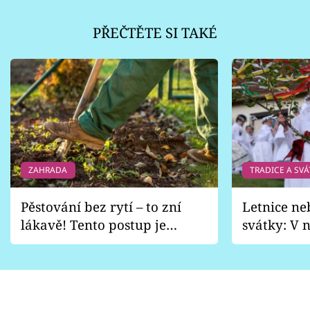
PŘEČTĚTE SI TAKÉ
ZAHRADA
TRADICE A SVÁ
Pěstování bez rytí – to zní
Letnice ne
lákavě! Tento postup je
svátky: V n
vhodný jen pro některé
pondělí z
zahrady