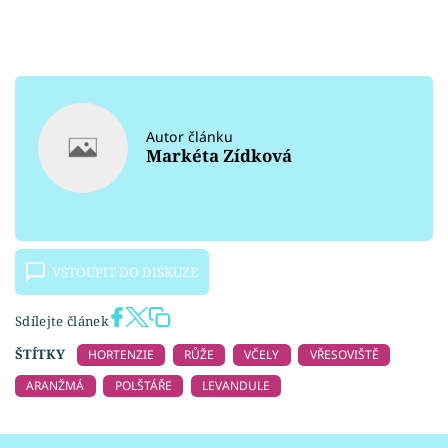
Autor článku
Markéta Zídková
VSTOUPIT DO DISKUZE
Sdílejte článek
ŠTÍTKY
HORTENZIE
RŮŽE
VČELY
VŘESOVIŠTĚ
ARANŽMÁ
POLŠTÁŘE
LEVANDULE