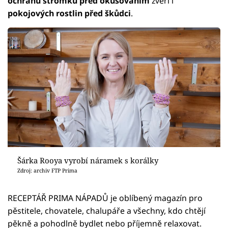
ochranu stromků před okusováním
zvěří i
pokojových rostlin před škůdci
.
Šárka Rooya vyrobí náramek s korálky
Zdroj: archiv FTP Prima
RECEPTÁŘ PRIMA NÁPADŮ je oblíbený magazín pro
pěstitele, chovatele, chalupáře a všechny, kdo chtějí
pěkně a pohodlně bydlet nebo příjemně relaxovat.