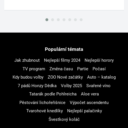
Populární témata
Jak zhubnout
Nejlepší filmy 2024
Nejlepší horory
TV program
Změna času
Partie
Počasí
Kdy budou volby
ZOO Nové začátky
Auto – katalog
7 pádů Honzy Dědka
Volby 2025
Svařené víno
Tatarák podle Pohlreicha
Aloe vera
Pěstování lichořeřišnice
Výpočet ascendentu
Tvarohové knedlíky
Nejlepší palačinky
Švestkový koláč