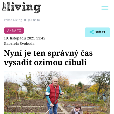
Prima Living
■
Jak na to
Trendy:
JAK UŠETŘIT
POKOJOVÉ KVĚTINY
JAK NA TO
SDÍLET
BYDLENÍ SLAVNÝCH
ZAHRADA
19. listopadu 2021 11:45
Gabriela Svoboda
Nyní je ten správný čas
vysadit ozimou cibuli
Témata
Bydlení
Zahrada
Design