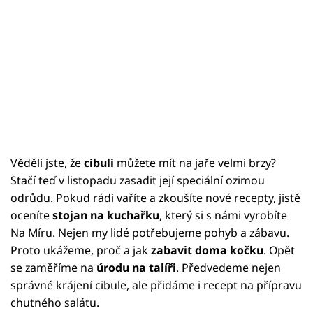
Věděli jste, že
cibuli
můžete mít na jaře velmi brzy?
Stačí teď v listopadu zasadit její speciální ozimou
odrůdu. Pokud rádi vaříte a zkoušíte nové recepty, jistě
oceníte
stojan na kuchařku
, který si s námi vyrobíte
Na Míru. Nejen my lidé potřebujeme pohyb a zábavu.
Proto ukážeme, proč a jak
zabavit doma kočku
. Opět
se zaměříme na
úrodu na talíři
. Předvedeme nejen
správné krájení cibule, ale přidáme i recept na přípravu
chutného salátu.