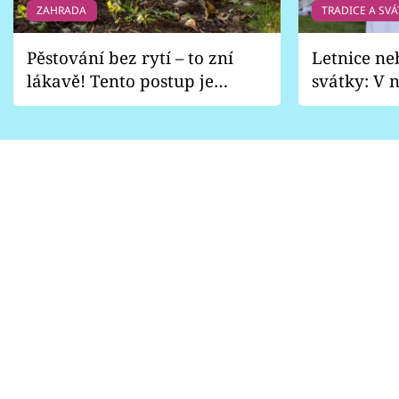
ZAHRADA
TRADICE A SVÁ
Pěstování bez rytí – to zní
Letnice ne
lákavě! Tento postup je
svátky: V n
vhodný jen pro některé
pondělí z
zahrady