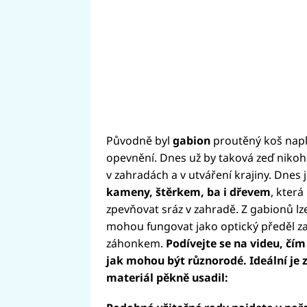
Původně byl
gabion
proutěný koš napln
opevnění. Dnes už by taková zeď nikoho
v zahradách a v utváření krajiny. Dnes j
kameny, štěrkem, ba i dřevem
, kter
zpevňovat sráz v zahradě. Z gabionů lze 
mohou fungovat jako optický předěl zah
záhonkem.
Podívejte se na videu, čím
jak mohou být různorodé. Ideální je z
materiál pěkně usadil: