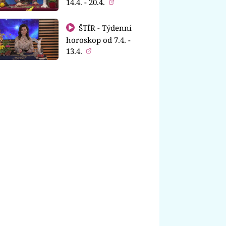
14.4. - 20.4.
ŠTÍR - Týdenní
horoskop od 7.4. -
13.4.