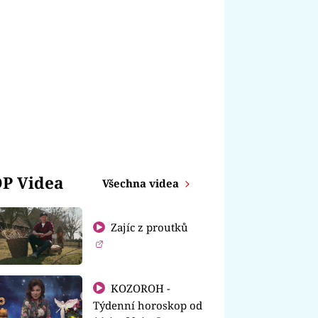
P Videa
Všechna videa
Zajíc z proutků
KOZOROH -
Týdenní horoskop od