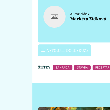
Autor článku
Markéta Zídková
VSTOUPIT DO DISKUZE
ŠTÍTKY
ZAHRADA
STAVBA
RECEPTÁŘ