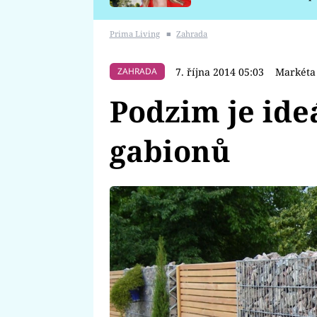
požáru
Prima Living
■
Zahrada
7. října 2014 05:03
Markéta
ZAHRADA
Podzim je ide
gabionů