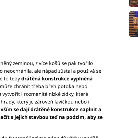
ěný zeminou, z více košů se pak tvořilo
 neochránila, ale nápad zůstal a použivá se
e to tedy
drátěná konstrukce vyplněná
á může chránit třeba břeh potoka nebo
vytvořit i rozmanité nízké zídky, které
rady, který je zároveň lavičkou nebo i
 vším se dají drátěné konstrukce naplnit a
ačít s jejich stavbou teď na podzim, aby se