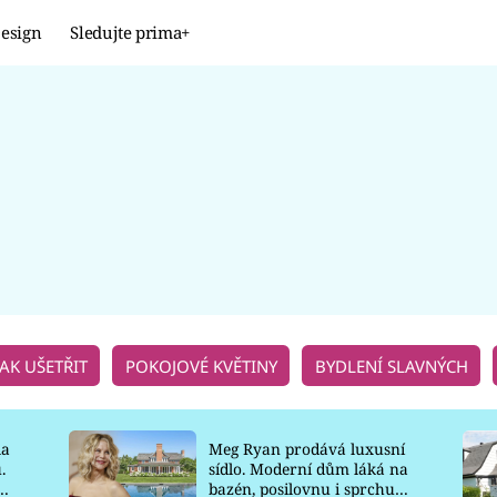
esign
Sledujte prima+
Design
TRENDY
JAK NA TO
PROMĚNY
NAŠE TIPY
JAK UŠETŘIT
POKOJOVÉ KVĚTINY
BYDLENÍ SLAVNÝCH
la
Meg Ryan prodává luxusní
.
sídlo. Moderní dům láká na
o
bazén, posilovnu i sprchu