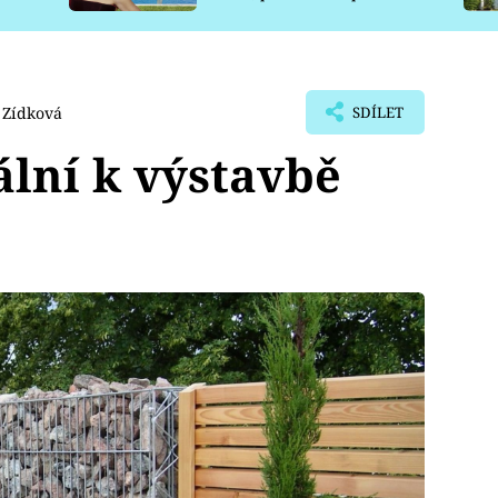
pro psy
 Zídková
SDÍLET
ální k výstavbě