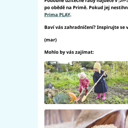
Podobné užitečné rady najdete v poř
Fai
po obědě na Primě. Pokud jej nestihn
Prima PLAY
.
Baví vás zahradničení? Inspirujte se 
(mar)
Mohlo by vás zajímat: