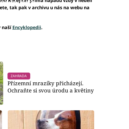
adu Receptář prima nápadů vždy v neděli
led to fetch
ete, tak pak v archivu u nás na webu na
v naší
Encyklopedii
.
ZAHRADA
Přízemní mrazíky přicházejí.
Ochraňte si svou úrodu a květiny