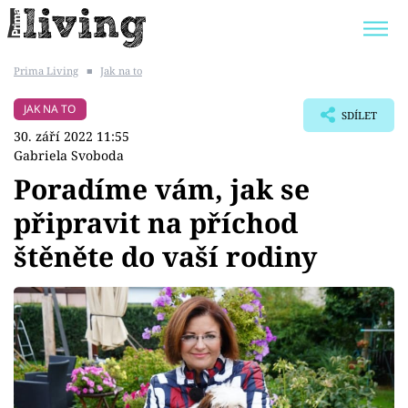
Prima Living
■
Jak na to
Trendy:
JAK UŠETŘIT
POKOJOVÉ KVĚTINY
JAK NA TO
SDÍLET
BYDLENÍ SLAVNÝCH
ZAHRADA
30. září 2022 11:55
Gabriela Svoboda
Poradíme vám, jak se
připravit na příchod
Témata
štěněte do vaší rodiny
Bydlení
Zahrada
Design