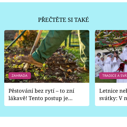
PŘEČTĚTE SI TAKÉ
ZAHRADA
TRADICE A SVÁ
Pěstování bez rytí – to zní
Letnice ne
lákavě! Tento postup je
svátky: V n
vhodný jen pro některé
pondělí z
zahrady