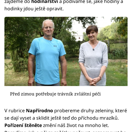
zajdeme do
hodinářství
a podíváme se, jaké hodiny a
hodinky jdou ještě opravit.
Před zimou potřebuje trávník zvláštní péči
V rubrice
Napřírodno
probereme druhy zeleniny, které
se dají vyset a sklidit ještě teď do příchodu mrazíků.
Pořízení štěněte
změní náš život na mnoho let.