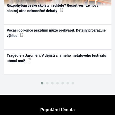
Rozpohybují české školství ředitelé? Resort věří, že nový
nástroj utne nekonečné debaty
Počasí do konce prázdnin může překvapit. Detaily prozrazuje
výhled
Tragédie v Jaroměři: V dějišti známého metalového festivalu
utonul muž
Populární témata