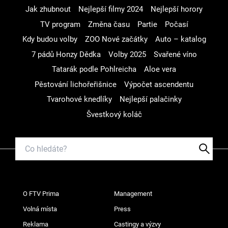
Jak zhubnout
Nejlepší filmy 2024
Nejlepší horory
TV program
Změna času
Partie
Počasí
Kdy budou volby
ZOO Nové začátky
Auto – katalog
7 pádů Honzy Dědka
Volby 2025
Svařené víno
Tatarák podle Pohlreicha
Aloe vera
Pěstování lichořeřišnice
Výpočet ascendentu
Tvarohové knedlíky
Nejlepší palačinky
Švestkový koláč
O FTV Prima
Management
Volná místa
Press
Reklama
Castingy a výzvy