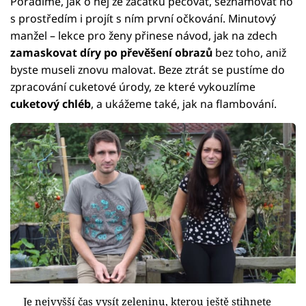
Poradíme, jak o něj ze začátku pečovat, seznamovat ho
s prostředím i projít s ním první očkování. Minutový
manžel – lekce pro ženy přinese návod, jak na zdech
zamaskovat díry po převěšení obrazů
bez toho, aniž
byste museli znovu malovat. Beze ztrát se pustíme do
zpracování cuketové úrody, ze které vykouzlíme
cuketový chléb
, a ukážeme také, jak na flambování.
Je nejvyšší čas vysít zeleninu, kterou ještě stihnete