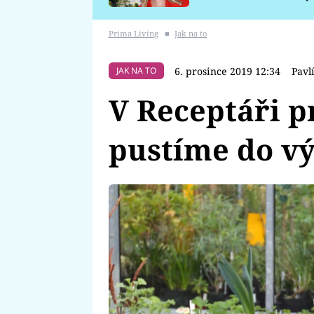
požáru
Prima Living
■
Jak na to
6. prosince 2019 12:34
Pavl
JAK NA TO
V Receptáři 
pustíme do vý