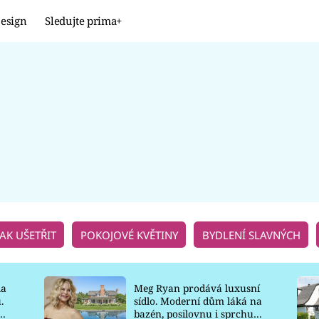
esign
Sledujte prima+
Design
TRENDY
JAK NA TO
PROMĚNY
NAŠE TIPY
JAK UŠETŘIT
POKOJOVÉ KVĚTINY
BYDLENÍ SLAVNÝCH
la
Meg Ryan prodává luxusní
.
sídlo. Moderní dům láká na
o
bazén, posilovnu i sprchu