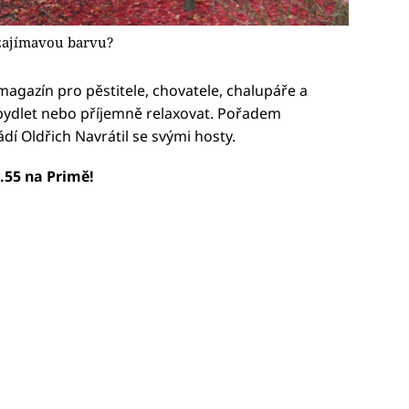
 zajímavou barvu?
magazín pro pěstitele, chovatele, chalupáře a
bydlet nebo příjemně relaxovat. Pořadem
dí Oldřich Navrátil se svými hosty.
1.55 na Primě!