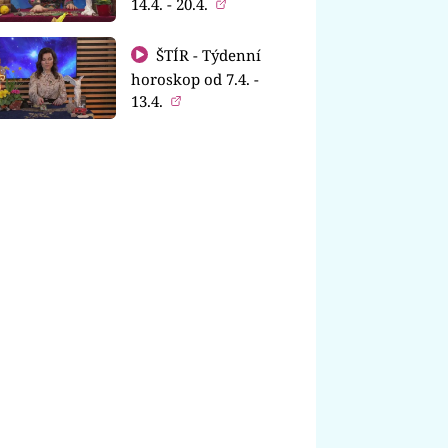
14.4. - 20.4.
ŠTÍR - Týdenní
horoskop od 7.4. -
13.4.