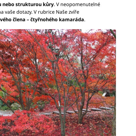
u nebo strukturou kůry
. V neopomenutelné
 vaše dotazy. V rubrice Naše zvíře
ového člena – čtyřnohého kamaráda
.