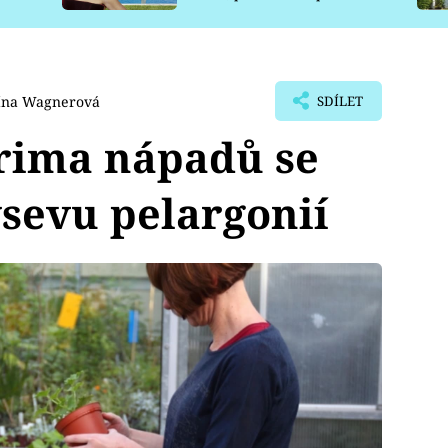
pro psy
ína Wagnerová
SDÍLET
prima nápadů se
sevu pelargonií