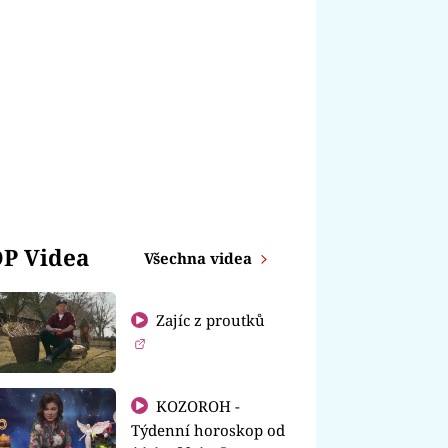
P Videa
Všechna videa
Zajíc z proutků
KOZOROH -
Týdenní horoskop od