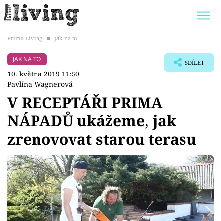
Prima Living
■
Jak na to
Trendy:
JAK UŠETŘIT
POKOJOVÉ KVĚTINY
JAK NA TO
SDÍLET
BYDLENÍ SLAVNÝCH
ZAHRADA
10. května 2019 11:50
Pavlína Wagnerová
V RECEPTÁŘI PRIMA
NÁPADŮ ukážeme, jak
Témata
zrenovovat starou terasu
Bydlení
Zahrada
Design