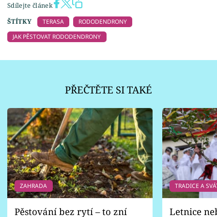
Sdílejte článek
ŠTÍTKY
TERASA
RODODENDRONY
JAK PĚSTOVAT RODODENDRONY
PŘEČTĚTE SI TAKÉ
ZAHRADA
TRADICE A SVÁ
Pěstování bez rytí – to zní
Letnice ne