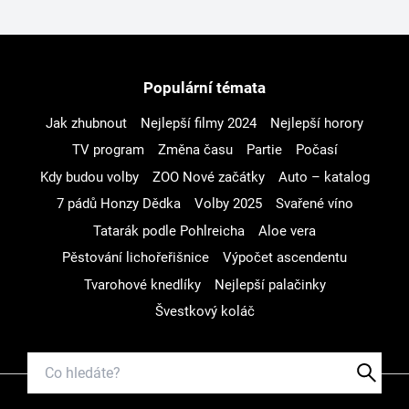
Populární témata
Jak zhubnout
Nejlepší filmy 2024
Nejlepší horory
TV program
Změna času
Partie
Počasí
Kdy budou volby
ZOO Nové začátky
Auto – katalog
7 pádů Honzy Dědka
Volby 2025
Svařené víno
Tatarák podle Pohlreicha
Aloe vera
Pěstování lichořeřišnice
Výpočet ascendentu
Tvarohové knedlíky
Nejlepší palačinky
Švestkový koláč