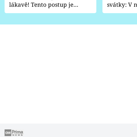
lákavě! Tento postup je
svátky: V n
vhodný jen pro některé
pondělí z
zahrady