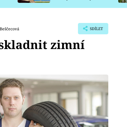
pro psy
 Beščecová
SDÍLET
skladnit zimní