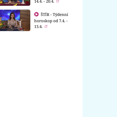
14.4. - 20.4.
ŠTÍR - Týdenní
horoskop od 7.4. -
13.4.