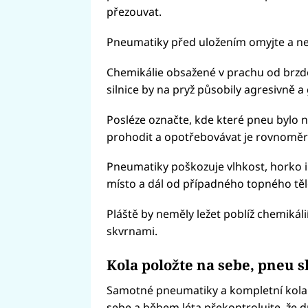
přezouvat.
Pneumatiky před uložením omyjte a n
Chemikálie obsažené v prachu od brzdo
silnice by na pryž působily agresivně a
Posléze označte, kde které pneu bylo n
prohodit a opotřebovávat je rovnoměr
Pneumatiky poškozuje vlhkost, horko i 
místo a dál od případného topného těl
Pláště by neměly ležet poblíž chemikáli
skvrnami.
Kola položte na sebe, pneu s
Samotné pneumatiky a kompletní kola s
sebe a během léta překontrolujte, že drž