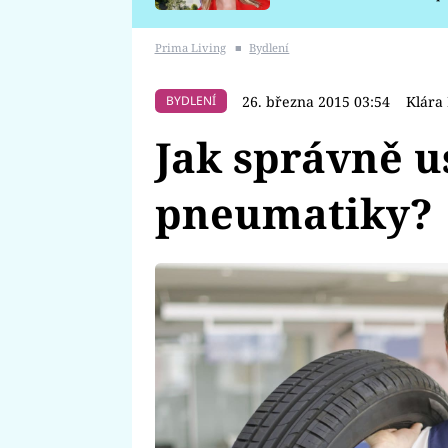
požáru
Prima Living
■
Bydlení
26. března 2015 03:54
Klára
BYDLENÍ
Jak správně u
pneumatiky?