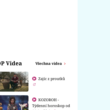
P Videa
Všechna videa
Zajíc z proutků
KOZOROH -
Týdenní horoskop od