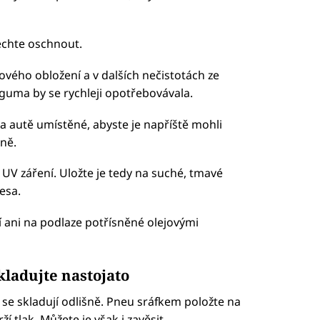
echte oschnout.
vého obložení a v dalších nečistotách ze
 guma by se rychleji opotřebovávala.
a autě umístěné, abyste je napříště mohli
ně.
UV záření. Uložte je tedy na suché, tmavé
esa.
í ani na podlaze potřísněné olejovými
kladujte nastojato
e skladují odlišně. Pneu sráfkem položte na
í tlak. Můžete je však i zavěsit.