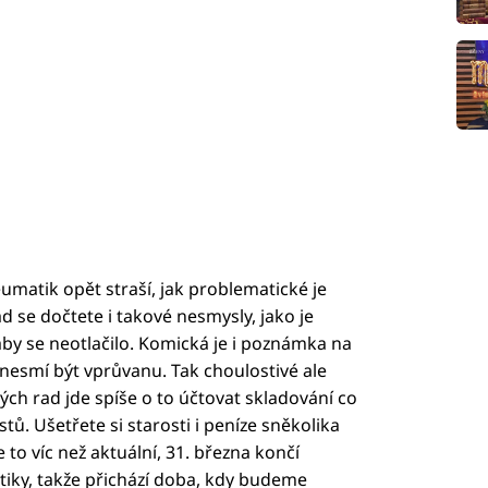
matik opět straší, jak problematické je
 se dočtete i takové nesmysly, jako je
by se neotlačilo. Komická je i poznámka na
nesmí být vprůvanu. Tak choulostivé ale
h rad jde spíše o to účtovat skladování co
ů. Ušetřete si starosti i peníze sněkolika
e to víc než aktuální, 31. března končí
iky, takže přichází doba, kdy budeme