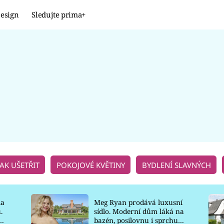
esign
Sledujte prima+
Design
TRENDY
JAK NA TO
PROMĚNY
NAŠE TIPY
JAK UŠETŘIT
POKOJOVÉ KVĚTINY
BYDLENÍ SLAVNÝCH
la
Meg Ryan prodává luxusní
.
sídlo. Moderní dům láká na
o
bazén, posilovnu i sprchu