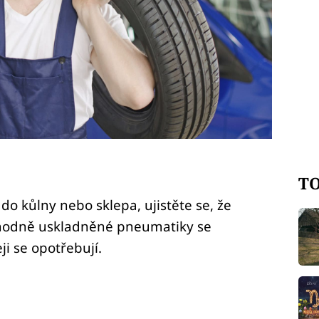
TO
o kůlny nebo sklepa, ujistěte se, že
vhodně uskladněné pneumatiky se
eji se opotřebují.