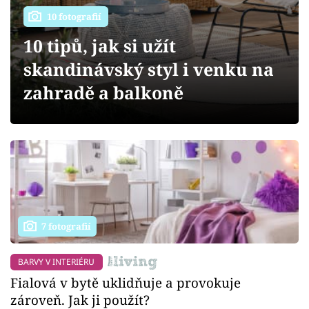
Sledujte prima+
10 fotografií
10 tipů, jak si užít
Přihlášení
skandinávský styl i venku na
zahradě a balkoně
Sledujte nás
7 fotografií
BARVY V INTERIÉRU
Fialová v bytě uklidňuje a provokuje
zároveň. Jak ji použít?