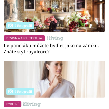
7 fotografií
DESIGN A ARCHITEKTURA
I v paneláku můžete bydlet jako na zámku.
Znáte styl royalcore?
6 fotografií
BYDLENÍ