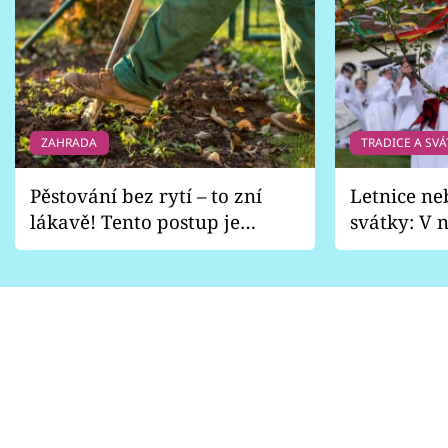
ZAHRADA
TRADICE A SVÁ
Pěstování bez rytí – to zní
Letnice ne
lákavě! Tento postup je
svátky: V n
vhodný jen pro některé
pondělí z
zahrady