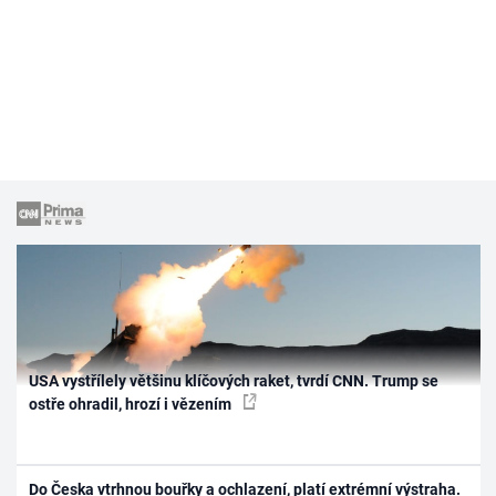
USA vystřílely většinu klíčových raket, tvrdí CNN. Trump se
ostře ohradil, hrozí i vězením
Do Česka vtrhnou bouřky a ochlazení, platí extrémní výstraha.