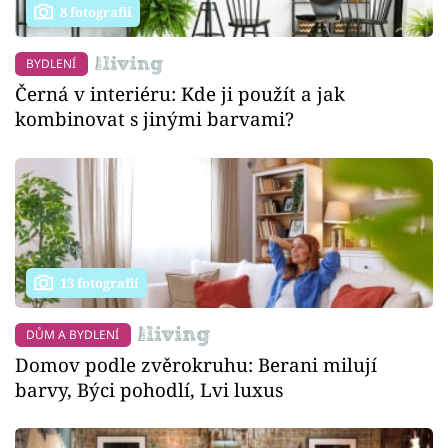
8 fotografií
BYDLENÍ
Černá v interiéru: Kde ji použít a jak
kombinovat s jinými barvami?
13 fotografií
DŮM A BYDLENÍ
Domov podle zvěrokruhu: Berani milují
barvy, Býci pohodlí, Lvi luxus